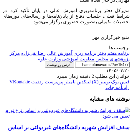
مهارتی در حال انجام است.
مدیرکل دفتر برنامه‌ریزی آموزش عالی در پایان تأکید کرد: در
شرایط فعلی، جلسات دفاع از پایان‌نامه‌ها و رساله‌های دوره‌های
تحصیلات تکمیلی به‌صورت حضوری برگزار می‌شود.
منبع خبرگزاری مهر
برچسب ها
برنامه هفتم
دفتر برنامه ریزی آموزش عالی
رضا نقی‌زاده
مرکز
پژوهشهای مجلس
معاونت آموزشی وزارت علوم
آدرس رونوشت
۱۴۰۵/۰۳/۲۰
خواندن این مطلب 2 دقیقه زمان میبرد
فیس بوک
توییتر (X)
لینکدین
‫تامبلر
‫پین‌ترست
‫رددیت
‫VKontakte
رایانامه
چاپ
نوشته های مشابه
سقف افزایش شهریه دانشگاه‌های غیردولتی بر اساس