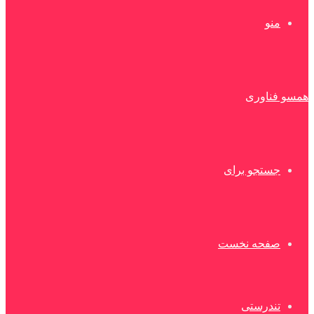
منو
همسو فناوری
جستجو برای
صفحه نخست
تندرستی