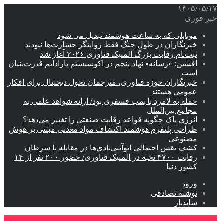
۱۴۰۵/۰۵/۱۷
خبر فوری
موبایلی که به ساعت هوشمند تبدیل می شود
خبرنگاران در طول جنگ فقط روایتگر خسارت‌ها نبودند
ثبت‌نام رقابت بزرگ المپیک فناوری ۲۰۲۶ آغاز شد
افشین: «رسانه» نهاد پنجم در اکوسیستم پارادایم قدرت‌بنیان
است
خبرنگاران حوزه فناوری، مترجمان تحول دیجیتال برای افکار
عمومی هستند
حمله به لامرد با بمب فسفری بود/ ارائه شواهد علمی به
مجامع بین‌الملل
انرژی پاک چگونه قواعد رقابت صنعتی را تغییر می‌دهد؟
طراحی پلتفرم هوشمند اکتشاف مواد معدنی مبتنی بر هوش
مصنوعی
کشف نقش احتمالی اتوآنتی‌بادی‌ها در مقابله با سرطان
رقابت ۴۷۰۰ نخبه در المپیک فناوری/ حضور ۲۰۰ نفر از ۱۴
کشور دنیا
ورود
نوشته تصادفی
سایدبار