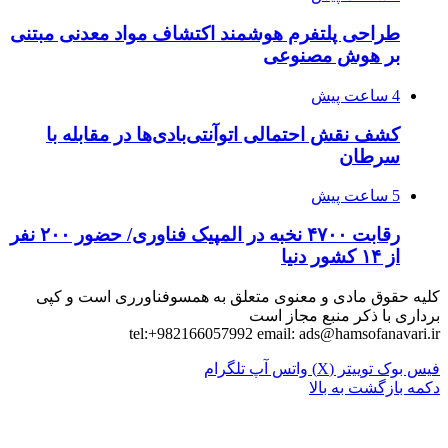
طراحی پلتفرم هوشمند اکتشاف مواد معدنی مبتنی
بر هوش مصنوعی
4 ساعت پیش
کشف نقش احتمالی اتوآنتی‌بادی‌ها در مقابله با
سرطان
5 ساعت پیش
رقابت ۴۷۰۰ نخبه در المپیک فناوری/ حضور ۲۰۰ نفر
از ۱۴ کشور دنیا
کلیه حقوق مادی و معنوی متعلق به همسوفناورری است و کپی
برداری با ذکر منبع مجاز است
tel:+982166057992 email:
ads@hamsofanavari.ir
فیس بوک
توییتر (X)
واتس آپ
تلگرام
دکمه بازگشت به بالا