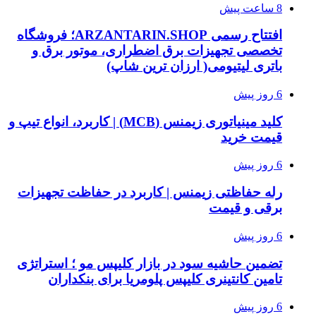
8 ساعت پیش
افتتاح رسمی ARZANTARIN.SHOP؛ فروشگاه
تخصصی تجهیزات برق اضطراری، موتور برق و
باتری لیتیومی( ارزان ترین شاپ)
6 روز پیش
کلید مینیاتوری زیمنس (MCB) | کاربرد، انواع تیپ و
قیمت خرید
6 روز پیش
رله حفاظتی زیمنس | کاربرد در حفاظت تجهیزات
برقی و قیمت
6 روز پیش
تضمین حاشیه سود در بازار کلیپس مو ؛ استراتژی
تامین کانتینری کلیپس پلومریا برای بنکداران
6 روز پیش