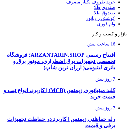
خرید ظروف یکبار مصرف
صندوق طلا
صندوق طلا
کوشش رادیاتور
وام فوری
بازار و کسب و کار
16 ساعت پیش
افتتاح رسمی ARZANTARIN.SHOP؛ فروشگاه
تخصصی تجهیزات برق اضطراری، موتور برق و
باتری لیتیومی( ارزان ترین شاپ)
7 روز پیش
کلید مینیاتوری زیمنس (MCB) | کاربرد، انواع تیپ و
قیمت خرید
7 روز پیش
رله حفاظتی زیمنس | کاربرد در حفاظت تجهیزات
برقی و قیمت