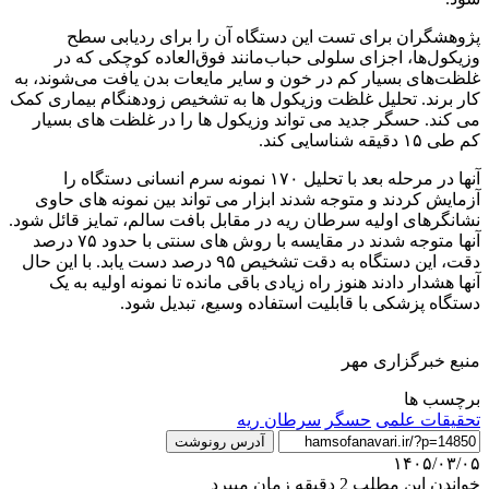
پژوهشگران برای تست این دستگاه آن را برای ردیابی سطح
وزیکول‌ها، اجزای سلولی حباب‌مانند فوق‌العاده کوچکی که در
غلظت‌های بسیار کم در خون و سایر مایعات بدن یافت می‌شوند، به
کار برند. تحلیل غلظت وزیکول ها به تشخیص زودهنگام بیماری کمک
می کند. حسگر جدید می تواند وزیکول ها را در غلظت های بسیار
کم طی ۱۵ دقیقه شناسایی کند.
آنها در مرحله بعد با تحلیل ۱۷۰ نمونه سرم انسانی دستگاه را
آزمایش کردند و متوجه شدند ابزار می تواند بین نمونه های حاوی
نشانگرهای اولیه سرطان ریه در مقابل بافت سالم، تمایز قائل شود.
آنها متوجه شدند در مقایسه با روش های سنتی با حدود ۷۵ درصد
دقت، این دستگاه به دقت تشخیص ۹۵ درصد دست یابد. با این حال
آنها هشدار دادند هنوز راه زیادی باقی مانده تا نمونه اولیه به یک
دستگاه پزشکی با قابلیت استفاده وسیع، تبدیل شود.
منبع خبرگزاری مهر
برچسب ها
تحقیقات علمی
حسگر
سرطان ریه
آدرس رونوشت
۱۴۰۵/۰۳/۰۵
خواندن این مطلب 2 دقیقه زمان میبرد