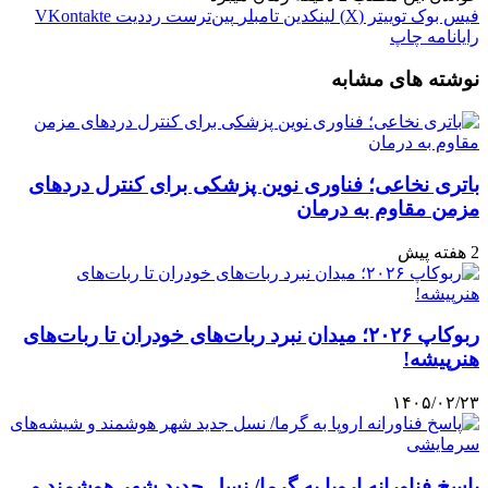
فیس بوک
توییتر (X)
لینکدین
‫تامبلر
‫پین‌ترست
‫رددیت
‫VKontakte
رایانامه
چاپ
نوشته های مشابه
باتری نخاعی؛ فناوری نوین پزشکی برای کنترل دردهای
مزمن مقاوم به درمان
2 هفته پیش
ربوکاپ ۲۰۲۶؛ میدان نبرد ربات‌های خودران تا ربات‌های
هنرپیشه!
۱۴۰۵/۰۲/۲۳
پاسخ فناورانه اروپا به گرما/ نسل جدید شهر هوشمند و