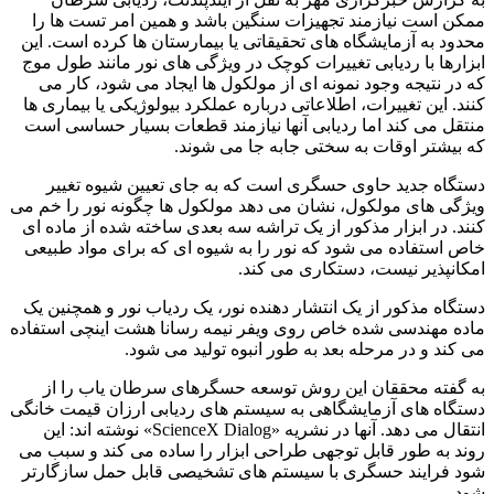
ممکن است نیازمند تجهیزات سنگین باشد و همین امر تست ها را
محدود به آزمایشگاه های تحقیقاتی یا بیمارستان ها کرده است. این
ابزارها با ردیابی تغییرات کوچک در ویژگی های نور مانند طول موج
که در نتیجه وجود نمونه ای از مولکول ها ایجاد می شود، کار می
کنند. این تغییرات، اطلاعاتی درباره عملکرد بیولوژیکی یا بیماری ها
منتقل می کند اما ردیابی آنها نیازمند قطعات بسیار حساسی است
که بیشتر اوقات به سختی جابه جا می شوند.
دستگاه جدید حاوی حسگری است که به جای تعیین شیوه تغییر
ویژگی های مولکول، نشان می دهد مولکول ها چگونه نور را خم می
کنند. در ابزار مذکور از یک تراشه سه بعدی ساخته شده از ماده ای
خاص استفاده می شود که نور را به شیوه ای که برای مواد طبیعی
امکانپذیر نیست، دستکاری می کند.
دستگاه مذکور از یک انتشار دهنده نور، یک ردیاب نور و همچنین یک
ماده مهندسی شده خاص روی ویفر نیمه رسانا هشت اینچی استفاده
می کند و در مرحله بعد به طور انبوه تولید می شود.
به گفته محققان این روش توسعه حسگرهای سرطان یاب را از
دستگاه های آزمایشگاهی به سیستم های ردیابی ارزان قیمت خانگی
انتقال می دهد. آنها در نشریه «ScienceX Dialog» نوشته اند: این
روند به طور قابل توجهی طراحی ابزار را ساده می کند و سبب می
شود فرایند حسگری با سیستم های تشخیصی قابل حمل سازگارتر
شود.