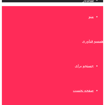
سایدبار
منو
همسو فناوری
جستجو برای
صفحه نخست