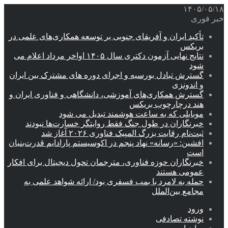
۱۴۰۵/۰۵/۱۸
خبر فوری
تأکید ایران و آفریقای جنوبی بر توسعه همکاری‌های علمی در
بریکس
نتایج نهایی آزمون دکتری سال ۱۴۰۵ اواخر مرداد اعلام می
شود
گسترش تبادل بورسیه و اجرای دوره های مشترک بین ایران
و اندونزی
گسترش همکاری‌های آموزشی، دانشگاهی و فناوری ایران و
هند درچارچوب بریکس
موبایلی که به ساعت هوشمند تبدیل می شود
خبرنگاران در طول جنگ فقط روایتگر خسارت‌ها نبودند
ثبت‌نام رقابت بزرگ المپیک فناوری ۲۰۲۶ آغاز شد
افشین: «رسانه» نهاد پنجم در اکوسیستم پارادایم قدرت‌بنیان
است
خبرنگاران حوزه فناوری، مترجمان تحول دیجیتال برای افکار
عمومی هستند
حمله به لامرد با بمب فسفری بود/ ارائه شواهد علمی به
مجامع بین‌الملل
ورود
نوشته تصادفی