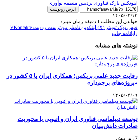
اینوتکس
پارک فناوری پردیس
منطقه نوآوری
آدرس رونوشت
۱۴۰۵/۰۳/۱۳
خواندن این مطلب 1 دقیقه زمان میبرد
فیس بوک
توییتر (X)
لینکدین
‫تامبلر
‫پین‌ترست
‫رددیت
‫VKontakte
رایانامه
چاپ
نوشته های مشابه
رقابت جدید علمی بریکس؛ همکاری ایران با ۵ کشور در
«پروژه‌های پرچم‌دار»
۱۴۰۵/۰۴/۰۹
توسعه دیپلماسی فناوری ایران و اتیوپی با محوریت
صادرات دانش‌بنیان
7 روز پیش