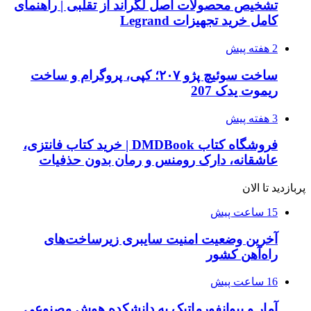
تشخیص محصولات اصل لگراند از تقلبی | راهنمای
کامل خرید تجهیزات Legrand
2 هفته پیش
ساخت سوئیچ پژو ۲۰۷؛ کپی، پروگرام و ساخت
ریموت یدک 207
3 هفته پیش
فروشگاه کتاب DMDBook | خرید کتاب فانتزی،
عاشقانه، دارک رومنس و رمان بدون حذفیات
پربازدید تا الان
15 ساعت پیش
آخرین وضعیت امنیت سایبری زیرساخت‌های
راه‌آهن کشور
16 ساعت پیش
آمار و بیوانفورماتیک به دانشکده هوش مصنوعی