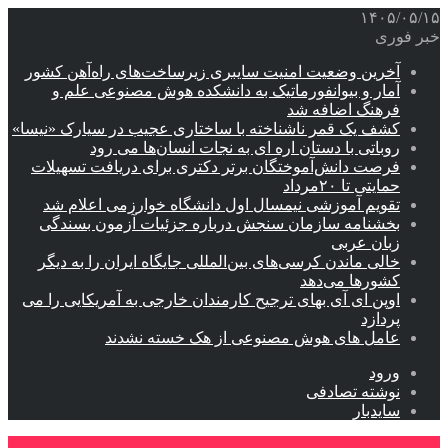
۱۴۰۵/۰۵/۱۵
خبر فوری
آخرین وضعیت امنیت سایبری زیرساخت‌های راه‌آهن کشور
آمار و بیوانفورماتیک به دانشکده هوش مصنوعی علم و
فرهنگ اضافه شد
کشف یک قمر ناشناخته با ساختاری عجیب در سیارک «نیسا»
روباتی با دستان اره ای به نجات انسان‌ها می رود
فرصت دانش‌آموختگان برتر دکتری‌ برای دریافت تسهیلات
حمایتی تا ۲۰مرداد
تقویم آموزشی نیمسال اول دانشگاه خوارزمی اعلام شد
بخشنامه سازمان سنجش درباره جزئیات آزمون بسندگی
زبان عربی
خالی ماندن کرسی‌های بین‌المللی جایگاه ایران را به دیگر
کشورها می‌دهد
اوپن ای آی بهای ترجیح کارمندان خارجی به آمریکایی را می
پردازد
عامل های هوش مصنوعی از هک خسته نشدند
ورود
نوشته تصادفی
سایدبار