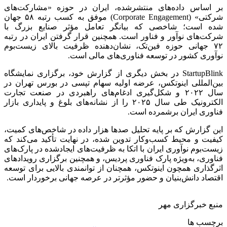
بر اساس داده‌های منتشرشده، ایران در حوزه «مشارکت‌های
شرکتی» (Corporate Engagement) موفق به کسب رتبه ۵۸ جهان
شده است؛ شاخصی که بیانگر تعامل مؤثر صنایع بزرگ با
شرکت‌های نوآور و فناور است. همچنین قرار گرفتن ایران در رتبه
۷۲ جهانی حوزه فین‌تک، نشان‌دهنده ظرفیت بالای زیست‌بوم
نوآوری کشور در توسعه فناوری‌های مالی است.
StartupBlink در بخش دیگری از گزارش خود، برگزاری نمایشگاه
بین‌المللی اینوتکس، عرضه اولیه سهام تپسی در بورس تهران در
سال ۲۰۲۲ و شکل‌گیری ادغام‌های راهبردی در صنعت تجارت
الکترونیک طی سال ۲۰۲۵ را از نشانه‌های بلوغ و پایداری بازار
فناوری ایران برشمرده است.
این گزارش که بر پایه تحلیل صدها هزار داده در شاخص‌های کمیت،
کیفیت و محیط کسب‌وکار تدوین شده، در نهایت تأکید می‌کند که
زیست‌بوم نوآوری ایران با اتکا به ظرفیت‌های ایجادشده در پارک‌های
فناوری، به‌ویژه پارک فناوری پردیس، و همچنین برگزاری رویدادهای
اثرگذاری همچون اینوتکس، همچنان از توانمندی بالایی برای توسعه
اقتصاد دانش‌بنیان و حضور مؤثرتر در عرصه جهانی برخوردار است.
منبع خبرگزاری مهر
برچسب ها