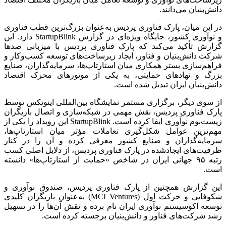
دانش‌بنیان می‌دانند.
در این میان، پارک فناوری پردیس به‌عنوان بزرگ‌ترین قطب فناوری
و نوآوری کشور، جایگاه ویژه‌ای در گزارش StartupBlink دارد. این
گزارش تأکید می‌کند که پارک فناوری پردیس با میزبانی صدها
شرکت دانش‌بنیان و فناور، ایجاد زیرساخت‌های توسعه کسب‌وکار و
فراهم‌سازی بستر همکاری میان استارتاپ‌ها، سرمایه‌گذاران، صنایع
بزرگ و نهادهای حمایتی، به یکی از موتورهای محرک اقتصاد
دانش‌بنیان ایران تبدیل شده است.
از سوی دیگر، برگزاری مستمر نمایشگاه بین‌المللی اینوتکس توسط
پارک فناوری پردیس، نقش مهمی در شبکه‌سازی و اتصال بازیگران
زیست‌بوم نوآوری ایفا کرده است. StartupBlink این رویداد را یکی از
مهم‌ترین عوامل شکل‌گیری تعاملات مؤثر میان استارتاپ‌ها،
سرمایه‌گذاران و صنایع کشور معرفی کرده و آن را در کنار
ظرفیت‌های ایجادشده در پارک فناوری پردیس، از دلایل اصلی کسب
رتبه ۹۵ جهانی ایران در شاخص «حمایت از استارتاپ‌ها» دانسته
است.
این گزارش همچنین از پارک فناوری پردیس، صندوق نوآوری و
شکوفایی و حرکت اول (MCI Ventures) به‌عنوان بازیگران کلیدی
توسعه اکوسیستم نوآوری ایران نام برده و نقش آن‌ها را در تسهیل
رشد شرکت‌های فناور و دانش‌بنیان برجسته کرده است.