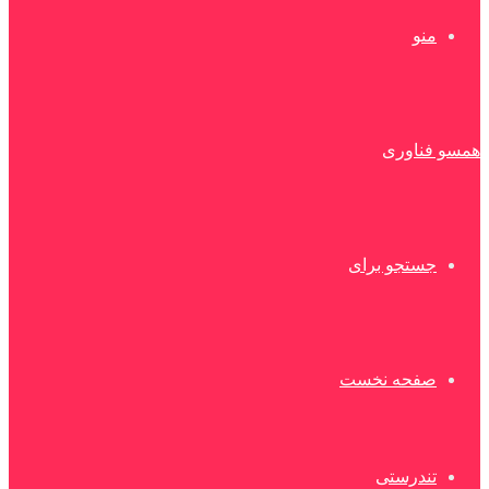
منو
همسو فناوری
جستجو برای
صفحه نخست
تندرستی