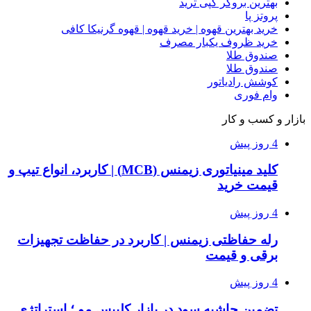
بهترین بروکر کپی ترید
پروتز پا
خرید بهترین قهوه | خرید قهوه | قهوه گرنیکا کافی
خرید ظروف یکبار مصرف
صندوق طلا
صندوق طلا
کوشش رادیاتور
وام فوری
بازار و کسب و کار
4 روز پیش
کلید مینیاتوری زیمنس (MCB) | کاربرد، انواع تیپ و
قیمت خرید
4 روز پیش
رله حفاظتی زیمنس | کاربرد در حفاظت تجهیزات
برقی و قیمت
4 روز پیش
تضمین حاشیه سود در بازار کلیپس مو ؛ استراتژی