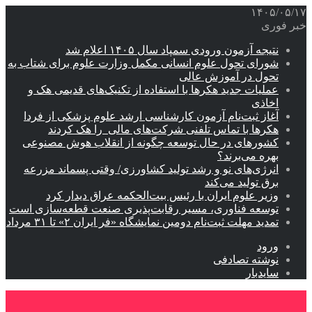
۱۴۰۵/۰۵/۱۷
خبر فوری
نتیجه آزمون ورودی سمپاد سال ۱۴۰۵ اعلام شد
شورای تحول علوم انسانی مکمل وزارت علوم برای شتاب به
تحول در آموزش عالی
عملیات جدید هکرها با استفاده از تکنیک‌های قدیمی هک و
اخاذی
آغاز ثبت‌نام‌ آزمون کارشناسی ارشد علوم پزشکی از فردا
هکرها با تماس تلفنی شرکت‌های مالی را هک کردند
کشورهای در حال توسعه چگونه از انقلاب هوش مصنوعی
بهره می‌برند؟
انرژی‌های نو و رشد تولید کشاورزی/ وقتی پسماند مزرعه‌
برق تولید می‌کند
وزیر علوم ایران با رئیس بیت‌الحکمه عراق دیدار کرد
توسعه فناوری، مسیر رقابت‌پذیری صنعت قطعه‌سازی است
تمدید مهلت ثبت‌نام دومین نمایشگاه «فر ایران ۲» تا ۳۱ مرداد
ورود
نوشته تصادفی
سایدبار