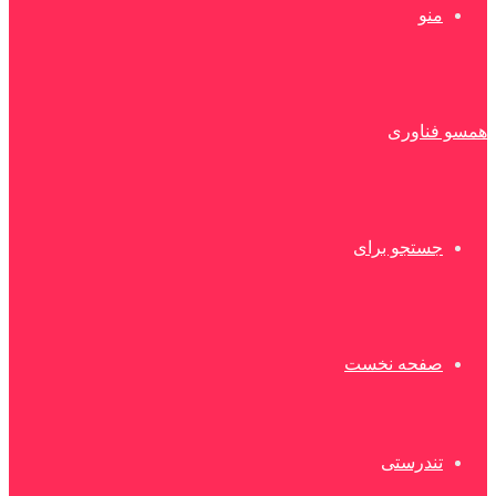
منو
همسو فناوری
جستجو برای
صفحه نخست
تندرستی