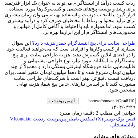
ربات کسب درآمد از اینستاگرام می‌تواند به عنوان یک ابزار قدرتمند
برای رشد و توسعه پیج‌های شخصی و کسب‌وکارها مورد استفاده
قرار گیرد. با انتخاب درست و استفاده بهینه، می‌توان زمان بیشتری
برای تولید محتوا و ارتباط با مخاطبان صرف کرد و درآمد بیشتری
کسب نمود. اما همواره باید با احتیاط و آگاهی کامل از قوانین و
محدودیت‌های اینستاگرام از این ابزارها بهره برد.
طراحی سایت برای پیج اینستاگرام چقدر هزینه دارد؟
این سؤال
بسیاری از کسب‌وکارها و افرادی است که می‌خواهند فعالیت خود
را در فضای آنلاین گسترش دهند. هزینه طراحی سایت برای پیج
اینستاگرام به امکانات مورد نیاز، نوع طراحی، پشتیبانی و
قابلیت‌هایی مانند فروشگاه اینترنتی بستگی دارد و معمولاً از چند
میلیون تومان شروع شده و تا ده‌ها میلیون تومان متغیر است. برای
دریافت قیمت دقیق‌تر، بهتر است با شرکت‌های طراحی سایت
مشورت کنید تا بر اساس نیازهای خاص پیج شما، هزینه نهایی
مشخص شود.
آدرس رونوشت
۱۴۰۴/۰۳/۲۹
خواندن این مطلب 2 دقیقه زمان میبرد
فیس بوک
توییتر (X)
لینکدین
‫تامبلر
‫پین‌ترست
‫رددیت
‫VKontakte
رایانامه
چاپ
نوشته های مشابه