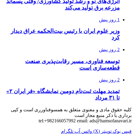
انرژی‌های نو و رشد تولید کشاورزی/ وقتی پسماند
مزرعه‌ برق تولید می‌کند
1 روز پیش
وزیر علوم ایران با رئیس بیت‌الحکمه عراق دیدار
کرد
2 روز پیش
توسعه فناوری، مسیر رقابت‌پذیری صنعت
قطعه‌سازی است
2 روز پیش
تمدید مهلت ثبت‌نام دومین نمایشگاه «فر ایران ۲»
تا ۳۱ مرداد
کلیه حقوق مادی و معنوی متعلق به همسوفناورری است و کپی
برداری با ذکر منبع مجاز است
tel:+982166057992 email:
ads@hamsofanavari.ir
فیس بوک
توییتر (X)
واتس آپ
تلگرام