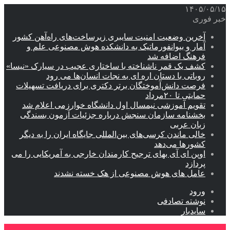
۱۴۰۵/۰۵/۱۵
خبر فوری
آخرین وضعیت امنیت سایبری زیرساخت‌های راه‌آهن کشور
آمار و بیوانفورماتیک به دانشکده هوش مصنوعی علم و
فرهنگ اضافه شد
کشف یک قمر ناشناخته با ساختاری عجیب در سیارک «نیسا»
روباتی با دستان اره ای به نجات انسان‌ها می رود
فرصت دانش‌آموختگان برتر دکتری‌ برای دریافت تسهیلات
حمایتی تا ۲۰مرداد
تقویم آموزشی نیمسال اول دانشگاه خوارزمی اعلام شد
بخشنامه سازمان سنجش درباره جزئیات آزمون بسندگی
زبان عربی
خالی ماندن کرسی‌های بین‌المللی جایگاه ایران را به دیگر
کشورها می‌دهد
اوپن ای آی بهای ترجیح کارمندان خارجی به آمریکایی را می
پردازد
عامل های هوش مصنوعی از هک خسته نشدند
ورود
نوشته تصادفی
سایدبار