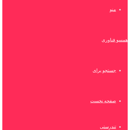
منو
همسو فناوری
جستجو برای
صفحه نخست
تندرستی