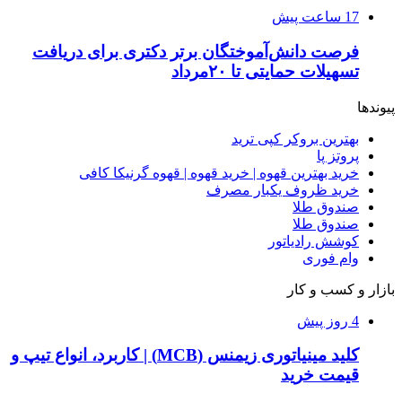
17 ساعت پیش
فرصت دانش‌آموختگان برتر دکتری‌ برای دریافت
تسهیلات حمایتی تا ۲۰مرداد
پیوندها
بهترین بروکر کپی ترید
پروتز پا
خرید بهترین قهوه | خرید قهوه | قهوه گرنیکا کافی
خرید ظروف یکبار مصرف
صندوق طلا
صندوق طلا
کوشش رادیاتور
وام فوری
بازار و کسب و کار
4 روز پیش
کلید مینیاتوری زیمنس (MCB) | کاربرد، انواع تیپ و
قیمت خرید