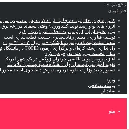
۱۴۰۵/۰۵/۱۶
خبر فوری
کشورهای در حال توسعه چگونه از انقلاب هوش مصنوعی بهره م
انرژی‌های نو و رشد تولید کشاورزی/ وقتی پسماند مزرعه‌ برق ت
وزیر علوم ایران با رئیس بیت‌الحکمه عراق دیدار کرد
توسعه فناوری، مسیر رقابت‌پذیری صنعت قطعه‌سازی است
تمدید مهلت ثبت‌نام دومین نمایشگاه «فر ایران ۲» تا ۳۱ مرداد
راه‌اندازی رشته کره‌ای و برگزاری آزمون TOPIK در دانشگاه تهران
متا از نخست وزیر هند عذرخواهی کرد
آغاز سرویس پولی تاکسی خودران زوکس در یک شهر آمریکا
تقویم آموزشی نیمسال اول دانشگاه شهید بهشتی اعلام شد
دستور جدید وزارت علوم درباره پذیرش دانشجوی استاد محور اب
ورود
نوشته تصادفی
سایدبار
منو