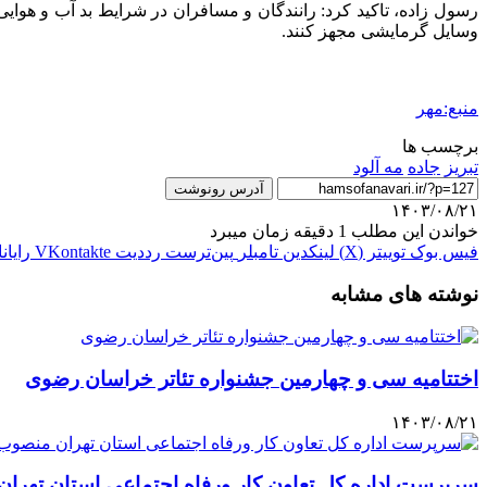
رسول زاده، تاکید کرد: رانندگان و مسافران در شرایط بد آب و ه
وسایل گرمایشی مجهز کنند.
منبع:مهر
برچسب ها
تبریز
جاده
مه آلود
آدرس رونوشت
۱۴۰۳/۰۸/۲۱
خواندن این مطلب 1 دقیقه زمان میبرد
فیس بوک
توییتر (X)
لینکدین
‫تامبلر
‫پین‌ترست
‫رددیت
‫VKontakte
رایان
نوشته های مشابه
اختتامیه سی و چهارمین جشنواره تئاتر خراسان رضوی
۱۴۰۳/۰۸/۲۱
سرپرست اداره کل تعاون کار ورفاه اجتماعی استان تهر