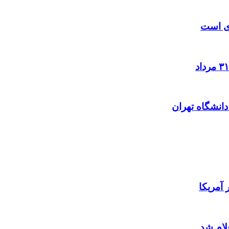
زی است
آمریکا
لام شد