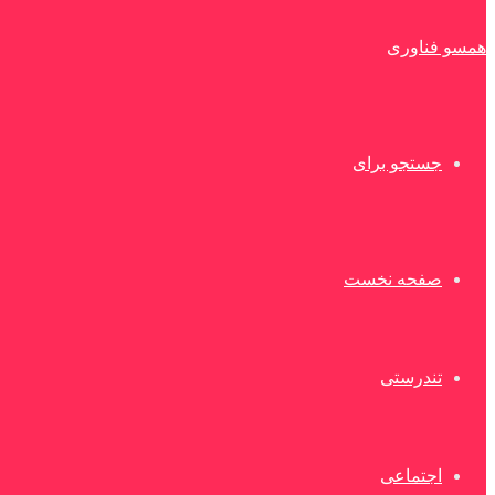
همسو فناوری
جستجو برای
صفحه نخست
تندرستی
اجتماعی