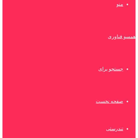
منو
همسو فناوری
جستجو برای
صفحه نخست
تندرستی