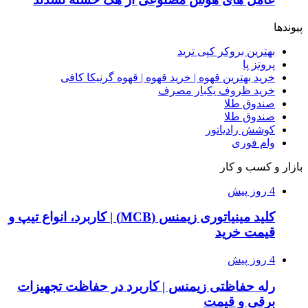
پیوندها
بهترین بروکر کپی ترید
پروتز پا
خرید بهترین قهوه | خرید قهوه | قهوه گرنیکا کافی
خرید ظروف یکبار مصرف
صندوق طلا
صندوق طلا
کوشش رادیاتور
وام فوری
بازار و کسب و کار
4 روز پیش
کلید مینیاتوری زیمنس (MCB) | کاربرد، انواع تیپ و
قیمت خرید
4 روز پیش
رله حفاظتی زیمنس | کاربرد در حفاظت تجهیزات
برقی و قیمت