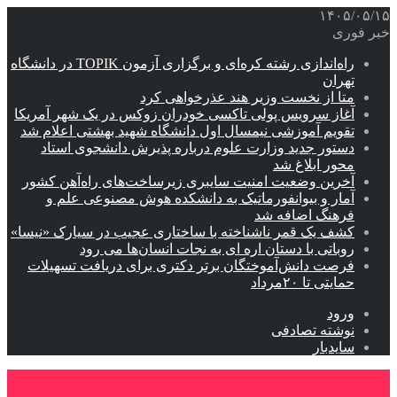
۱۴۰۵/۰۵/۱۵
خبر فوری
راه‌اندازی رشته کره‌ای و برگزاری آزمون TOPIK در دانشگاه
تهران
متا از نخست وزیر هند عذرخواهی کرد
آغاز سرویس پولی تاکسی خودران زوکس در یک شهر آمریکا
تقویم آموزشی نیمسال اول دانشگاه شهید بهشتی اعلام شد
دستور جدید وزارت علوم درباره پذیرش دانشجوی استاد
محور ابلاغ شد
آخرین وضعیت امنیت سایبری زیرساخت‌های راه‌آهن کشور
آمار و بیوانفورماتیک به دانشکده هوش مصنوعی علم و
فرهنگ اضافه شد
کشف یک قمر ناشناخته با ساختاری عجیب در سیارک «نیسا»
روباتی با دستان اره ای به نجات انسان‌ها می رود
فرصت دانش‌آموختگان برتر دکتری‌ برای دریافت تسهیلات
حمایتی تا ۲۰مرداد
ورود
نوشته تصادفی
سایدبار