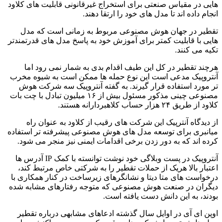
هایی در مقیاس صنعتی برای استخراج غیرقانونی قابلیت های کلاود
انجام داده اند تا مدل های خود را ارتقا دهند.
تقطیر در جهان هوش مصنوعی مربوط به زمانی است که مدل
هایی با قابلیت کمتر برای آموزش خود به پاسخ مدل های قدرتمندتر
تکیه می کنند.
هرچند تقطیر در کل این طیف اقدام بدی به شمار نمی رود اما
آنتروپیک مدعی است این نوع حمله ها ممکن است به شیوه مخرب
تر مورد استفاده قرار گیرند. به گفته آنتروپیک سه شرکت هوش
مصنوعی چینی مذکور مسئول بیش از ۱۶ میلیون تبادل با چت بات
کلاود از طریق ۲۴ هزار حساب کلاهبردارانه هستند.
از دیدگاه آنترپیک این شرکت های رقیب از کلاود به عنوان راه
میانبری برای توسعه مدل های هوش مصنوعی پیشرفته تر استفاده
کرده اند که به دور زدن برخی اقدامات ایمنی نیز منجر می شود.
آنتروپیک در پست وبلاگی خود نوشت توانسته با کمک IP آدرس ها
اعتبار بالا هریک از حملات تقطیر را به شرکتی خاص مرتبط کند،
درخواست های متا دیتا و نشانگرهای زیرساخت در کنار همکاری با
دیگران در صنعت هوش مصنوعی که متوجه رفتارهای مشابه شده
بودند، به این دانش دست یافته است.
اوپن ای آی در اوایل سال گذشته ادعاهای مشابهی درباره تقطیر