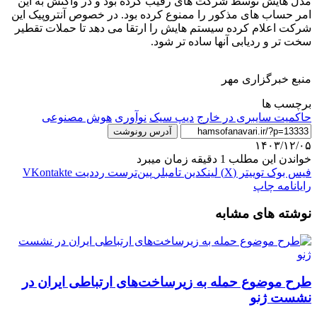
مدل هایش توسط شرکت های رقیب کرده بود و در واکنش به این
امر حساب های مذکور را ممنوع کرده بود. در خصوص آنتروپیک این
شرکت اعلام کرده سیستم هایش را ارتقا می دهد تا حملات تقطیر
سخت تر و ردیابی آنها ساده تر شود.
منبع خبرگزاری مهر
برچسب ها
حاکمیت سایبری در خارج
دیپ سیک
نوآوری
هوش مصنوعی
آدرس رونوشت
۱۴۰۳/۱۲/۰۵
خواندن این مطلب 1 دقیقه زمان میبرد
فیس بوک
توییتر (X)
لینکدین
‫تامبلر
‫پین‌ترست
‫رددیت
‫VKontakte
رایانامه
چاپ
نوشته های مشابه
طرح موضوع حمله به زیرساخت‌های ارتباطی ایران در
نشست ژنو