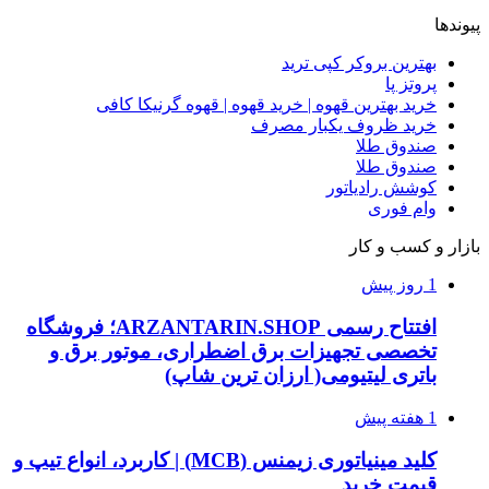
پیوندها
بهترین بروکر کپی ترید
پروتز پا
خرید بهترین قهوه | خرید قهوه | قهوه گرنیکا کافی
خرید ظروف یکبار مصرف
صندوق طلا
صندوق طلا
کوشش رادیاتور
وام فوری
بازار و کسب و کار
1 روز پیش
افتتاح رسمی ARZANTARIN.SHOP؛ فروشگاه
تخصصی تجهیزات برق اضطراری، موتور برق و
باتری لیتیومی( ارزان ترین شاپ)
1 هفته پیش
کلید مینیاتوری زیمنس (MCB) | کاربرد، انواع تیپ و
قیمت خرید