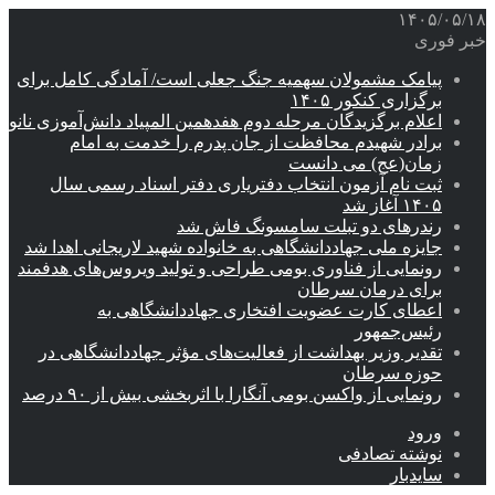
۱۴۰۵/۰۵/۱۸
خبر فوری
پیامک مشمولان سهمیه جنگ جعلی است/ آمادگی کامل برای
برگزاری کنکور ۱۴۰۵
اعلام برگزیدگان مرحله دوم هفدهمین المپیاد دانش‌آموزی نانو
برادر شهیدم محافظت از جان پدرم را خدمت به امام
زمان(عج) می دانست
ثبت نام آزمون انتخاب دفتریاری دفتر اسناد رسمی سال
۱۴۰۵ آغاز شد
رندرهای دو تبلت سامسونگ فاش شد
جایزه ملی جهاددانشگاهی به خانواده شهید لاریجانی اهدا شد
رونمایی از فناوری بومی طراحی و تولید ویروس‌های هدفمند
برای درمان سرطان
اعطای کارت عضویت افتخاری جهاددانشگاهی به
رئیس‌جمهور
تقدیر وزیر بهداشت از فعالیت‌های مؤثر جهاددانشگاهی در
حوزه سرطان
رونمایی از واکسن بومی آنگارا با اثربخشی بیش از ۹۰ درصد
ورود
نوشته تصادفی
سایدبار