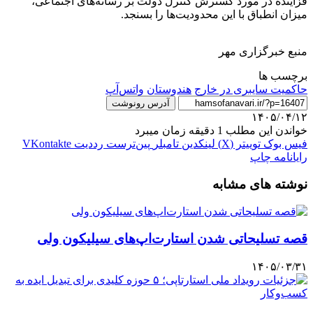
فزاینده در مورد گسترش کنترل دولت بر رسانه‌های اجتماعی،
میزان انطباق با این محدودیت‌ها را بسنجد.
منبع خبرگزاری مهر
برچسب ها
حاکمیت سایبری در خارج
هندوستان
واتس‌آپ
آدرس رونوشت
۱۴۰۵/۰۴/۱۲
خواندن این مطلب 1 دقیقه زمان میبرد
فیس بوک
توییتر (X)
لینکدین
‫تامبلر
‫پین‌ترست
‫رددیت
‫VKontakte
رایانامه
چاپ
نوشته های مشابه
قصه تسلیحاتی شدن استارت‌اپ‌های سیلیکون ولی
۱۴۰۵/۰۳/۳۱