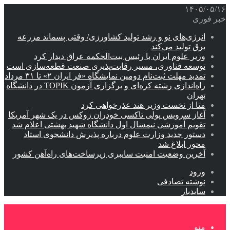
۱۴۰۵/۰۵/۱۶
خبر فوری
انرژی‌های نو و رشد تولید کشاورزی/ وقتی پسماند مزرعه‌
برق تولید می‌کند
وزیر علوم ایران با رئیس بیت‌الحکمه عراق دیدار کرد
توسعه فناوری، مسیر رقابت‌پذیری صنعت قطعه‌سازی است
تمدید مهلت ثبت‌نام دومین نمایشگاه «فر ایران ۲» تا ۳۱ مرداد
راه‌اندازی رشته کره‌ای و برگزاری آزمون TOPIK در دانشگاه
تهران
متا از نخست وزیر هند عذرخواهی کرد
آغاز سرویس پولی تاکسی خودران زوکس در یک شهر آمریکا
تقویم آموزشی نیمسال اول دانشگاه شهید بهشتی اعلام شد
دستور جدید وزارت علوم درباره پذیرش دانشجوی استاد
محور ابلاغ شد
آخرین وضعیت امنیت سایبری زیرساخت‌های راه‌آهن کشور
ورود
نوشته تصادفی
سایدبار
منو