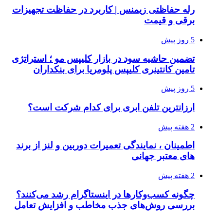
رله حفاظتی زیمنس | کاربرد در حفاظت تجهیزات
برقی و قیمت
5 روز پیش
تضمین حاشیه سود در بازار کلیپس مو ؛ استراتژی
تامین کانتینری کلیپس پلومریا برای بنکداران
5 روز پیش
ارزانترین تلفن ابری برای کدام شرکت است؟
2 هفته پیش
اطمینان ، نمایندگی تعمیرات دوربین و لنز از برند
های معتبر جهانی
2 هفته پیش
چگونه کسب‌وکارها در اینستاگرام رشد می‌کنند؟
بررسی روش‌های جذب مخاطب و افزایش تعامل