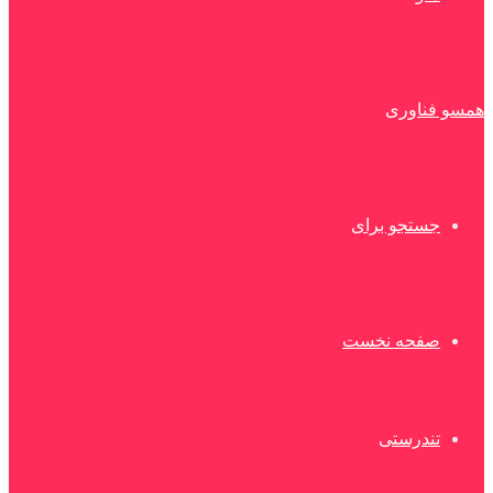
همسو فناوری
جستجو برای
صفحه نخست
تندرستی