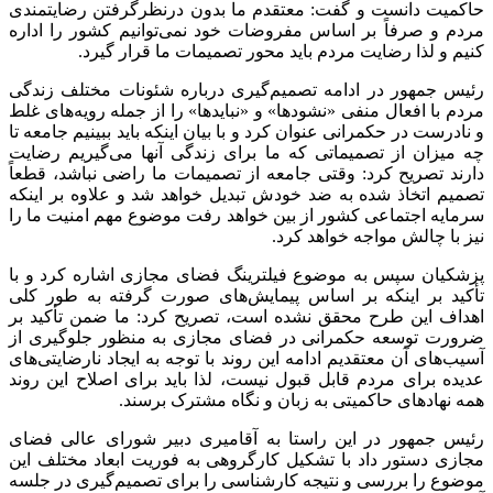
حاکمیت دانست و گفت: معتقدم ما بدون
درنظرگرفتن
رضایتمندی
مردم و صرفاً بر اساس مفروضات خود نمی‌توانیم کشور را اداره
کنیم و لذا رضایت مردم باید محور تصمیمات ما قرار گیرد.
رئیس جمهور در ادامه تصمیم‌گیری درباره شئونات مختلف زندگی
مردم با افعال منفی «
نشودها
» و «نبایدها» را از جمله رویه‌های غلط
و نادرست در حکمرانی عنوان کرد و با بیان اینکه باید ببینیم جامعه تا
چه میزان از تصمیماتی که ما برای زندگی آنها می‌گیریم رضایت
دارند تصریح کرد: وقتی جامعه از تصمیمات ما راضی نباشد، قطعاً
تصمیم اتخاذ شده به ضد خودش تبدیل خواهد شد و علاوه بر اینکه
سرمایه اجتماعی کشور از بین خواهد رفت موضوع مهم امنیت ما را
نیز با چالش مواجه خواهد کرد.
پزشکیان سپس به موضوع فیلترینگ فضای مجازی اشاره کرد و با
تأکید بر اینکه بر اساس پیمایش‌های صورت گرفته به طور کلی
اهداف این طرح محقق نشده است، تصریح کرد: ما ضمن تأکید بر
ضرورت توسعه حکمرانی در فضای مجازی به منظور جلوگیری از
آسیب‌های آن معتقدیم ادامه این روند با توجه به ایجاد نارضایتی‌های
عدیده برای مردم قابل قبول نیست، لذا باید برای اصلاح این روند
همه نهادهای حاکمیتی به زبان و نگاه مشترک برسند.
رئیس جمهور در این راستا به آقامیری دبیر شورای عالی فضای
مجازی دستور داد با تشکیل کارگروهی به فوریت ابعاد مختلف این
موضوع را بررسی و نتیجه کارشناسی را برای تصمیم‌گیری در جلسه