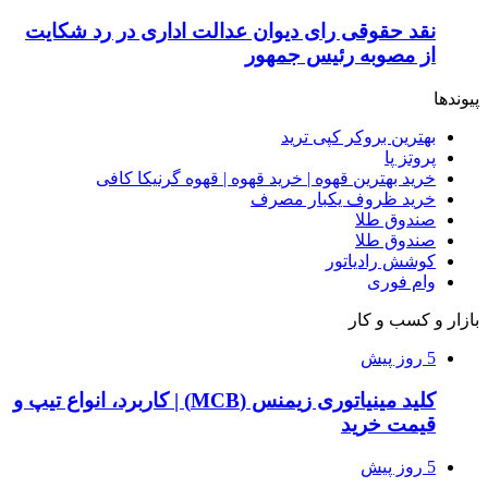
نقد حقوقی رای دیوان عدالت اداری در رد شکایت
از مصوبه رئیس جمهور
پیوندها
بهترین بروکر کپی ترید
پروتز پا
خرید بهترین قهوه | خرید قهوه | قهوه گرنیکا کافی
خرید ظروف یکبار مصرف
صندوق طلا
صندوق طلا
کوشش رادیاتور
وام فوری
بازار و کسب و کار
5 روز پیش
کلید مینیاتوری زیمنس (MCB) | کاربرد، انواع تیپ و
قیمت خرید
5 روز پیش