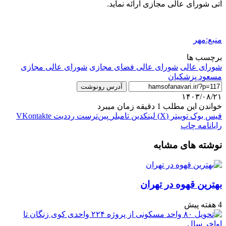
آتی شورای عالی مجازی ارائه نماید.
منبع:مهر
برچسب ها
شورای عالی
شورای عالی فضای مجازی
شورای عالی مجازی
مسعود پزشکیان
آدرس رونوشت
۱۴۰۳/۰۸/۲۱
خواندن این مطلب 1 دقیقه زمان میبرد
فیس بوک
توییتر (X)
لینکدین
‫تامبلر
‫پین‌ترست
‫رددیت
‫VKontakte
رایانامه
چاپ
نوشته های مشابه
بهترین قهوه در تهران
4 هفته پیش