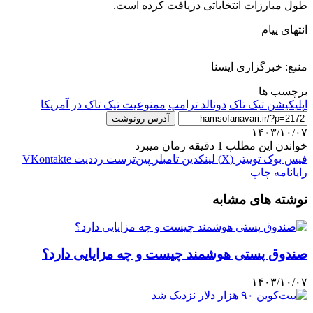
طول مبارزات انتخاباتی دریافت کرده است.
انتهای پیام
منبع: خبرگزاری ایسنا
برچسب ها
اپلیکیشن تیک تاک
دونالد ترامپ
ممنوعیت تیک تاک در آمریکا
آدرس رونوشت
۱۴۰۳/۱۰/۰۷
خواندن این مطلب 1 دقیقه زمان میبرد
فیس بوک
توییتر (X)
لینکدین
‫تامبلر
‫پین‌ترست
‫رددیت
‫VKontakte
رایانامه
چاپ
نوشته های مشابه
صندوق پستی هوشمند چیست و چه مزایایی دارد؟
۱۴۰۳/۱۰/۰۷