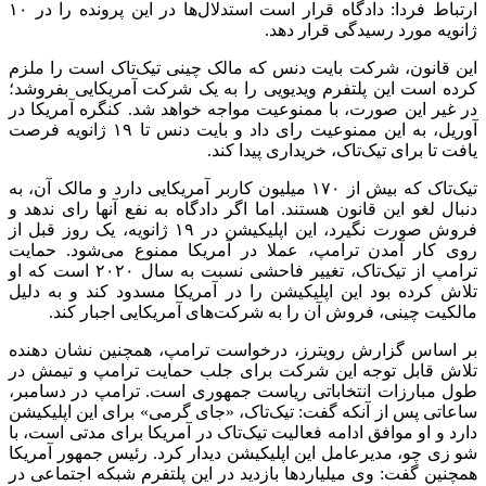
ارتباط فردا: دادگاه قرار است استدلال‌ها در این پرونده را در ۱۰
ژانویه مورد رسیدگی قرار دهد.
این قانون، شرکت بایت دنس که مالک چینی تیک‌تاک است را ملزم
کرده است این پلتفرم ویدیویی را به یک شرکت آمریکایی بفروشد؛
در غیر این صورت، با ممنوعیت مواجه خواهد شد. کنگره آمریکا در
آوریل، به این ممنوعیت رای داد و بایت دنس تا ۱۹ ژانویه فرصت
یافت تا برای تیک‌تاک، ‌خریداری پیدا کند.
تیک‌تاک که بیش از ۱۷۰ میلیون کاربر آمریکایی دارد و مالک آن، به
دنبال لغو این قانون هستند. اما اگر دادگاه به نفع آنها رای ندهد و
فروش صورت نگیرد، این اپلیکیشن در ۱۹ ژانویه، یک روز قبل از
روی کار آمدن ترامپ، عملا در آمریکا ممنوع می‌شود. حمایت
ترامپ از تیک‌تاک، تغییر فاحشی نسبت به سال ۲۰۲۰ است که او
تلاش کرده بود این اپلیکیشن را در آمریکا مسدود کند و به دلیل
مالکیت چینی، فروش آن را به شرکت‌های آمریکایی اجبار کند.
بر اساس گزارش رویترز، درخواست ترامپ، همچنین نشان دهنده
تلاش قابل توجه این شرکت برای جلب حمایت ترامپ و تیمش در
طول مبارزات انتخاباتی ریاست جمهوری است. ترامپ در دسامبر،
ساعاتی پس از آنکه گفت: تیک‌تاک، «جای گرمی» برای این اپلیکیشن
دارد و او موافق ادامه فعالیت تیک‌تاک در آمریکا برای مدتی است، با
شو زی چو، مدیرعامل این اپلیکیشن دیدار کرد. رئیس جمهور آمریکا
همچنین گفت: وی میلیاردها بازدید در این پلتفرم شبکه اجتماعی در