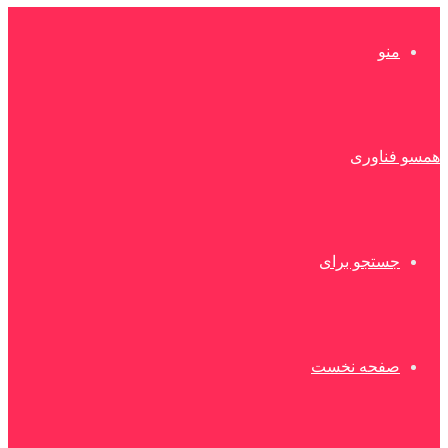
منو
همسو فناوری
جستجو برای
صفحه نخست