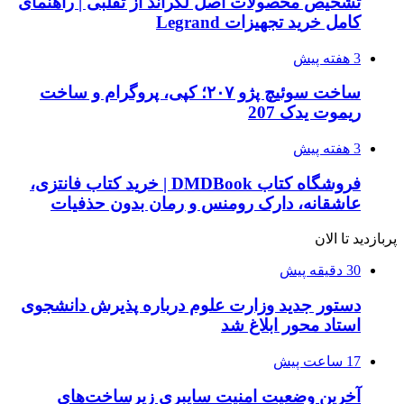
تشخیص محصولات اصل لگراند از تقلبی | راهنمای
کامل خرید تجهیزات Legrand
3 هفته پیش
ساخت سوئیچ پژو ۲۰۷؛ کپی، پروگرام و ساخت
ریموت یدک 207
3 هفته پیش
فروشگاه کتاب DMDBook | خرید کتاب فانتزی،
عاشقانه، دارک رومنس و رمان بدون حذفیات
پربازدید تا الان
30 دقیقه پیش
دستور جدید وزارت علوم درباره پذیرش دانشجوی
استاد محور ابلاغ شد
17 ساعت پیش
آخرین وضعیت امنیت سایبری زیرساخت‌های