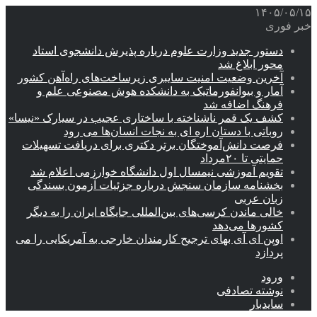
۱۴۰۵/۰۵/۱۵
خبر فوری
دستور جدید وزارت علوم درباره پذیرش دانشجوی استاد
محور ابلاغ شد
آخرین وضعیت امنیت سایبری زیرساخت‌های راه‌آهن کشور
آمار و بیوانفورماتیک به دانشکده هوش مصنوعی علم و
فرهنگ اضافه شد
کشف یک قمر ناشناخته با ساختاری عجیب در سیارک «نیسا»
روباتی با دستان اره ای به نجات انسان‌ها می رود
فرصت دانش‌آموختگان برتر دکتری‌ برای دریافت تسهیلات
حمایتی تا ۲۰مرداد
تقویم آموزشی نیمسال اول دانشگاه خوارزمی اعلام شد
بخشنامه سازمان سنجش درباره جزئیات آزمون بسندگی
زبان عربی
خالی ماندن کرسی‌های بین‌المللی جایگاه ایران را به دیگر
کشورها می‌دهد
اوپن ای آی بهای ترجیح کارمندان خارجی به آمریکایی را می
پردازد
ورود
نوشته تصادفی
سایدبار