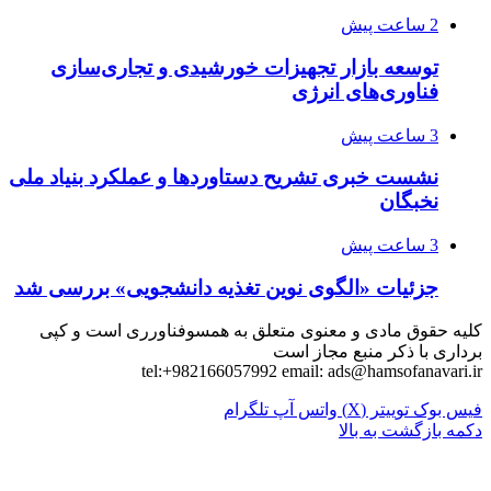
2 ساعت پیش
توسعه بازار تجهیزات خورشیدی و تجاری‌سازی
فناوری‌های انرژی
3 ساعت پیش
نشست خبری تشریح دستاوردها و عملکرد بنیاد ملی
نخبگان
3 ساعت پیش
جزئیات «الگوی نوین تغذیه دانشجویی» بررسی شد
کلیه حقوق مادی و معنوی متعلق به همسوفناورری است و کپی
برداری با ذکر منبع مجاز است
tel:+982166057992 email:
ads@hamsofanavari.ir
فیس بوک
توییتر (X)
واتس آپ
تلگرام
دکمه بازگشت به بالا