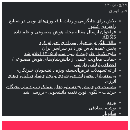
۱۴۰۵/۰۵/۱۹
خبر فوری
تلاش برای جایگزینی واردات با فناوری‌های بومی در صنایع
راهبردی کشور
فراخوان ارسال مقاله مجله هوش مصنوعی و علم داده
ADSIS
مالک تلگرام به خوارزمی ادای احترام کرد
پخش عمده لباس نوزاد در سراسر ایران
نتایج تکمیل ظرفیت آزمون سمپاد ۱۴۰۵ اعلام شد
حمایت معاونت علمی از دانش‌بنیان‌های هوش مصنوعی/
اعطای یارانه پردازشی
ارائه تسهیلات قرض‌الحسنه ویژه دانشجویان خبرنگاری
توسعه بازار تجهیزات خورشیدی و تجاری‌سازی فناوری‌های
انرژی
نشست خبری تشریح دستاوردها و عملکرد بنیاد ملی نخبگان
جزئیات «الگوی نوین تغذیه دانشجویی» بررسی شد
ورود
نوشته تصادفی
سایدبار