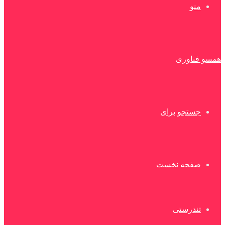
منو
همسو فناوری
جستجو برای
صفحه نخست
تندرستی