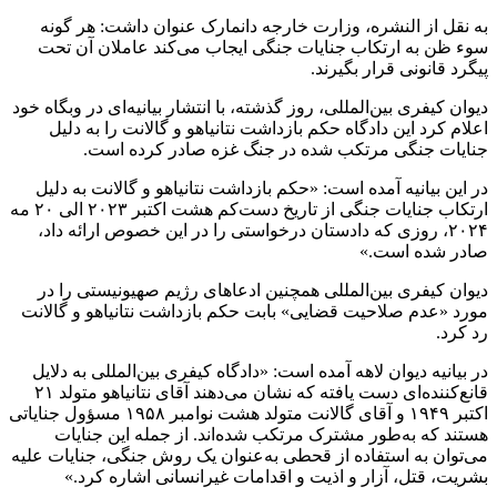
به نقل از النشره، وزارت خارجه دانمارک عنوان داشت: هر گونه
سوء ظن به ارتکاب جنایات جنگی ایجاب می‌کند عاملان آن تحت
پیگرد قانونی قرار بگیرند.
دیوان کیفری بین‌المللی، روز گذشته، با انتشار بیانیه‌ای در وبگاه خود
اعلام کرد این دادگاه حکم بازداشت نتانیاهو و گالانت را به دلیل
جنایات جنگی مرتکب شده در جنگ غزه صادر کرده است.
در این بیانیه آمده است: «حکم بازداشت نتانیاهو و گالانت به دلیل
ارتکاب جنایات جنگی از تاریخ دست‌کم هشت اکتبر ۲۰۲۳ الی ۲۰ مه
۲۰۲۴، روزی که دادستان درخواستی را در این خصوص ارائه داد،
صادر شده است.»
دیوان کیفری بین‌المللی همچنین ادعاهای رژیم صهیونیستی را در
مورد «عدم صلاحیت قضایی» بابت حکم بازداشت نتانیاهو و گالانت
رد کرد.
در بیانیه دیوان لاهه آمده است: «دادگاه کیفری بین‌المللی به دلایل
قانع‌کننده‌ای دست یافته که نشان می‌دهند آقای نتانیاهو متولد ۲۱
اکتبر ۱۹۴۹ و آقای گالانت متولد هشت نوامبر ۱۹۵۸ مسؤول جنایاتی
هستند که به‌طور مشترک مرتکب شده‌اند. از جمله این جنایات
می‌توان به استفاده از قحطی به‌عنوان یک روش جنگی، جنایات علیه
بشریت، قتل، آزار و اذیت و اقدامات غیرانسانی اشاره کرد.»