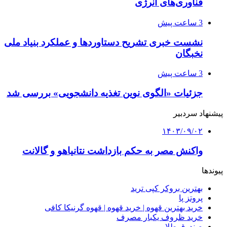
فناوری‌های انرژی
3 ساعت پیش
نشست خبری تشریح دستاوردها و عملکرد بنیاد ملی
نخبگان
3 ساعت پیش
جزئیات «الگوی نوین تغذیه دانشجویی» بررسی شد
پیشنهاد سردبیر
۱۴۰۳/۰۹/۰۲
واکنش مصر به حکم بازداشت نتانیاهو و گالانت
پیوندها
بهترین بروکر کپی ترید
پروتز پا
خرید بهترین قهوه | خرید قهوه | قهوه گرنیکا کافی
خرید ظروف یکبار مصرف
صندوق طلا