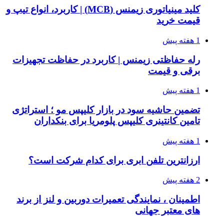
کلید مینیاتوری زیمنس (MCB) | کاربرد، انواع تیپ و
قیمت خرید
1 هفته پیش
رله حفاظتی زیمنس | کاربرد در حفاظت تجهیزات
برقی و قیمت
1 هفته پیش
تضمین حاشیه سود در بازار کلیپس مو ؛ استراتژی
تامین کانتینری کلیپس پلومریا برای بنکداران
1 هفته پیش
ارزانترین تلفن ابری برای کدام شرکت است؟
2 هفته پیش
اطمینان ، نمایندگی تعمیرات دوربین و لنز از برند
های معتبر جهانی