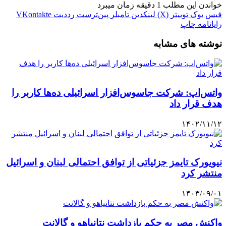
خواندن این مطلب 1 دقیقه زمان میبرد
فیس بوک
توییتر (X)
لینکدین
‫تامبلر
‫پین‌ترست
‫رددیت
‫VKontakte
رایانامه
چاپ
نوشته های مشابه
واتس‌اپ: شرکت جاسوس‌افزار اسرائیلی ده‌ها کاربر را
هدف قرار داد
۱۴۰۲/۱۱/۱۲
نیویورک تایمز جزئیاتی از توافق احتمالی لبنان و اسرائیل
منتشر کرد
۱۴۰۳/۰۹/۰۱
واکنش مصر به حکم بازداشت نتانیاهو و گالانت