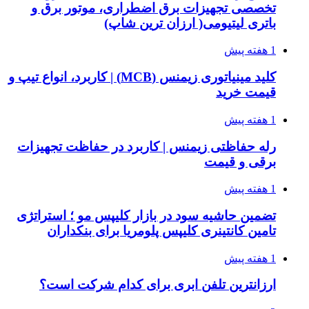
تخصصی تجهیزات برق اضطراری، موتور برق و
باتری لیتیومی( ارزان ترین شاپ)
1 هفته پیش
کلید مینیاتوری زیمنس (MCB) | کاربرد، انواع تیپ و
قیمت خرید
1 هفته پیش
رله حفاظتی زیمنس | کاربرد در حفاظت تجهیزات
برقی و قیمت
1 هفته پیش
تضمین حاشیه سود در بازار کلیپس مو ؛ استراتژی
تامین کانتینری کلیپس پلومریا برای بنکداران
1 هفته پیش
ارزانترین تلفن ابری برای کدام شرکت است؟