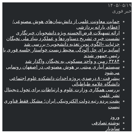
۱۴۰۵/۰۵/۱۹
خبر فوری
حمایت معاونت علمی از دانش‌بنیان‌های هوش مصنوعی/
اعطای یارانه پردازشی
ارائه تسهیلات قرض‌الحسنه ویژه دانشجویان خبرنگاری
نشست خبری تشریح دستاوردها و عملکرد بنیاد ملی نخبگان
جزئیات «الگوی نوین تغذیه دانشجویی» بررسی شد
اساتید برای حل آلودگی محیط زیست خواستار جلسه فوری با
رئیس جمهور شدند
۳۲۸۴ زمین و واحد مسکونی به نخبگان واگذار شد
سیستم آبیاری مبتنی بر هوش مصنوعی در اصفهان رونمایی
می‌شود
پیشرفت۸۰ درصدی پروژه احداث دانشکده علوم اجتماعی
دانشگاه علامه طباطبائی
بررسی همکاری وزارت علوم و ارتباطات برای تحول دیجیتال
نشر علمی
پشت پرده رتبه دولت الکترونیکی ایران؛ مشکل فقط فناوری
نیست
ورود
نوشته تصادفی
سایدبار