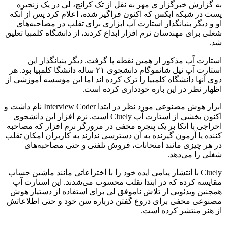
به گزارش خبرگزار
ی
مهر به نقل از تک
کرانچ
،
لی
در یک زنجیره
پست در شبکه ایکس که اکنون فراگیر شده، اعلام کرد پس از آنکه
او و دیگر بنیانگذار استارت
آپ
ابزاری برای تقلب در مصاحبه‌های
شغلی برای مهندسان نرم افزار ابداع کردند، از دانشگاه کلمبیا تعلیق
شد.
استارت
آپ
مذکور از همین نقطه پا گرفت. دیگر بنیانگذار این
استارت
آپ
نیل
شانموگام
دانشجوی ۲۱ ساله
دانشگا
کلمبیا بود. هر
دوی آنها دانشگاه کلمبیا را ترک کرده
اند
اما این
مؤسسه
آموزشی از
اظهار نظر در این
باره
خودداری کرده است.
ابزار هوش مصنوعی مورد نظر در ابتدا Interview Coder نام داشت و
اکنون بخشی از استارت
آپ
Cluely است. نرم افزار این دانشجوی
اخراجی با اتکا بر یک پنجره مخفی در مرورگر نرم افزار که مصاحبه
کننده یا آزمون گیرنده به آن دسترسی ندارند به کاربران امکان تقلب
در هر چیزی مانند امتحانات، فروش تلفنی و حتی مصاحبه‌های
شغلی را می‌دهد.
Cluely با انتشار پیامی ایده خود را با اختراعاتی مانند ماشین حساب
مقایسه کرده که در ابتدا تقلب محسوب می‌شدند. این استارت
آپ
همچنین ویدئویی از تلاش ناموفق
لی
برای استفاده از دستیار هوش
مصنوعی مخفی برای دروغ گفتن درباره سن خود و حتی اطلاعاتش
از هنر منتشر کرده است.