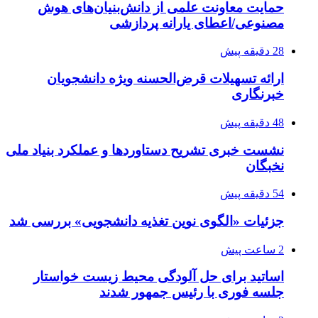
حمایت معاونت علمی از دانش‌بنیان‌های هوش
مصنوعی/اعطای یارانه پردازشی
28 دقیقه پیش
ارائه تسهیلات قرض‌الحسنه ویژه دانشجویان
خبرنگاری
48 دقیقه پیش
نشست خبری تشریح دستاوردها و عملکرد بنیاد ملی
نخبگان
54 دقیقه پیش
جزئیات «الگوی نوین تغذیه دانشجویی» بررسی شد
2 ساعت پیش
اساتید برای حل آلودگی محیط زیست خواستار
جلسه فوری با رئیس جمهور شدند