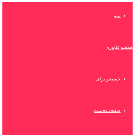
منو
همسو فناوری
جستجو برای
صفحه نخست