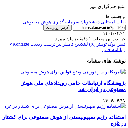
منبع خبرگزاری مهر
برچسب ها
تقلب امتحانی
دانشجویان
سرمایه گذاری
هوش مصنوعی
آدرس رونوشت
۱۴۰۴/۰۲/۰۲
خواندن این مطلب 1 دقیقه زمان میبرد
فیس بوک
توییتر (X)
لینکدین
‫تامبلر
‫پین‌ترست
‫رددیت
‫VKontakte
رایانامه
چاپ
نوشته های مشابه
پژوهشگاه ارتباطات حامی رویدادهای ملی هوش
مصنوعی در ایران شد
۱۴۰۴/۰۴/۱۷
استفاده رژیم صهیونیستی از هوش مصنوعی برای کشتار
در غزه