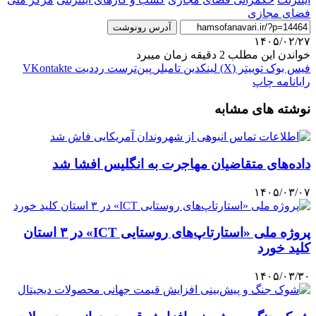
فضای مجازی
آدرس رونوشت
۱۴۰۵/۰۲/۲۷
خواندن این مطلب 2 دقیقه زمان میبرد
فیس بوک
توییتر (X)
لینکدین
‫تامبلر
‫پین‌ترست
‫رددیت
‫VKontakte
رایانامه
چاپ
نوشته های مشابه
داده‌های متقاضیان مهاجرت به انگلیس افشا شد
۱۴۰۵/۰۳/۰۷
پروژه ملی «استارتاپ‌های روستایی ICT» در ۳ استان
کلید خورد
۱۴۰۵/۰۳/۳۰