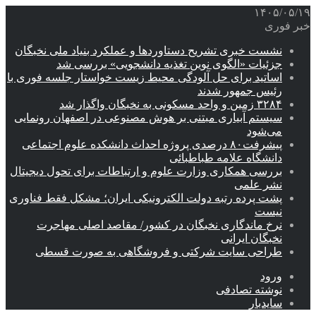
۱۴۰۵/۰۵/۱۹
خبر فوری
نشست خبری تشریح دستاوردها و عملکرد بنیاد ملی نخبگان
جزئیات «الگوی نوین تغذیه دانشجویی» بررسی شد
اساتید برای حل آلودگی محیط زیست خواستار جلسه فوری با
رئیس جمهور شدند
۳۲۸۴ زمین و واحد مسکونی به نخبگان واگذار شد
سیستم آبیاری مبتنی بر هوش مصنوعی در اصفهان رونمایی
می‌شود
پیشرفت۸۰ درصدی پروژه احداث دانشکده علوم اجتماعی
دانشگاه علامه طباطبائی
بررسی همکاری وزارت علوم و ارتباطات برای تحول دیجیتال
نشر علمی
پشت پرده رتبه دولت الکترونیکی ایران؛ مشکل فقط فناوری
نیست
نرخ ماندگاری نخبگان در کشور/ مقاصد اصلی مهاجرت
نخبگان ایرانی
طراحی سایت شرکتی و فروشگاهی به صورت قسطی
ورود
نوشته تصادفی
سایدبار