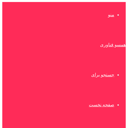
منو
همسو فناوری
جستجو برای
صفحه نخست