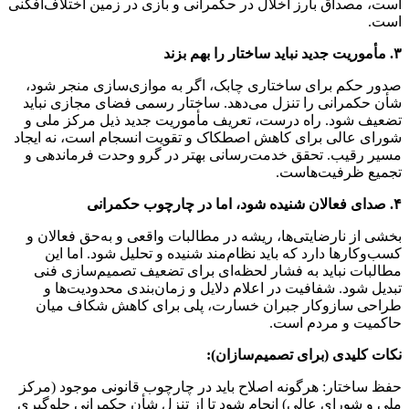
است، مصداق بارز اخلال در حکمرانی و بازی در زمین اختلاف‌افکنی
است.
۳. مأموریت جدید نباید ساختار را بهم بزند
صدور حکم برای ساختاری چابک، اگر به موازی‌سازی منجر شود،
شأن حکمرانی را تنزل می‌دهد. ساختار رسمی فضای مجازی نباید
تضعیف شود. راه درست، تعریف مأموریت جدید ذیل مرکز ملی و
شورای عالی برای کاهش اصطکاک و تقویت انسجام است، نه ایجاد
مسیر رقیب. تحقق خدمت‌رسانی بهتر در گرو وحدت فرماندهی و
تجمیع ظرفیت‌هاست.
۴. صدای فعالان شنیده شود، اما در چارچوب حکمرانی
بخشی از نارضایتی‌ها، ریشه در مطالبات واقعی و به‌حق فعالان و
کسب‌وکارها دارد که باید نظام‌مند شنیده و تحلیل شود. اما این
مطالبات نباید به فشار لحظه‌ای برای تضعیف تصمیم‌سازی فنی
تبدیل شود. شفافیت در اعلام دلایل و زمان‌بندی محدودیت‌ها و
طراحی سازوکار جبران خسارت، پلی برای کاهش شکاف میان
حاکمیت و مردم است.
نکات کلیدی (برای تصمیم‌سازان):
حفظ ساختار: هرگونه اصلاح باید در چارچوب قانونی موجود (مرکز
ملی و شورای عالی) انجام شود تا از تنزل شأن حکمرانی جلوگیری