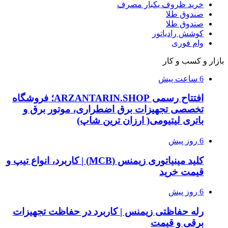
خرید ظروف یکبار مصرف
صندوق طلا
صندوق طلا
کوشش رادیاتور
وام فوری
بازار و کسب و کار
6 ساعت پیش
افتتاح رسمی ARZANTARIN.SHOP؛ فروشگاه
تخصصی تجهیزات برق اضطراری، موتور برق و
باتری لیتیومی( ارزان ترین شاپ)
6 روز پیش
کلید مینیاتوری زیمنس (MCB) | کاربرد، انواع تیپ و
قیمت خرید
6 روز پیش
رله حفاظتی زیمنس | کاربرد در حفاظت تجهیزات
برقی و قیمت