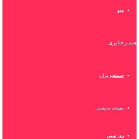
منو
همسو فناوری
جستجو برای
صفحه نخست
تندرستی