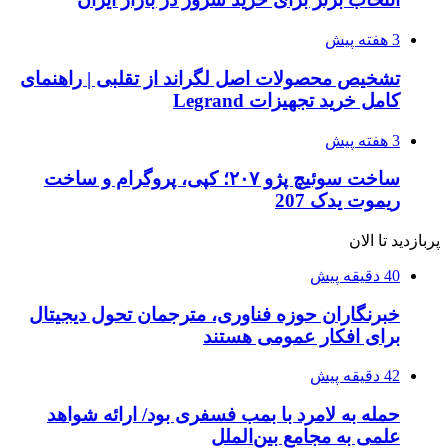
3 هفته پیش
تشخیص محصولات اصل لگراند از تقلبی | راهنمای
کامل خرید تجهیزات Legrand
3 هفته پیش
ساخت سوئیچ پژو ۲۰۷؛ کپی، پروگرام و ساخت
ریموت یدک 207
پربازدید تا الان
40 دقیقه پیش
خبرنگاران حوزه فناوری، مترجمان تحول دیجیتال
برای افکار عمومی هستند
42 دقیقه پیش
حمله به لامرد با بمب فسفری بود/ ارائه شواهد
علمی به مجامع بین‌الملل