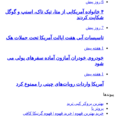
6 روز پیش
۴ خانواده آمریکایی از متا، تیک تاک، اسنپ و گوگل
شکایت کردند
7 روز پیش
تاسیسات آبی هفت ایالت آمریکا تحت حملات هک
1 هفته پیش
خودروی خودران آمازون آماده سفرهای پولی می
شود
1 هفته پیش
آمریکا واردات روبات‌های چینی را ممنوع کرد
پیوندها
بهترین بروکر کپی ترید
پروتز پا
خرید بهترین قهوه | خرید قهوه | قهوه گرنیکا کافی