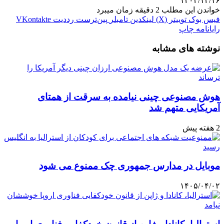
۱۴۰۳/۱۲/۱۶
خواندن این مطلب 2 دقیقه زمان میبرد
فیس بوک
توییتر (X)
لینکدین
‫تامبلر
‫پین‌ترست
‫رددیت
‫VKontakte
رایانامه
چاپ
نوشته های مشابه
هوش مصنوعی چینی نیامده به سرقت از همتای
آمریکایی متهم شد
2 هفته پیش
موبایل در مدارس جمهوری چک ممنوع می شود
۱۴۰۵/۰۴/۰۲