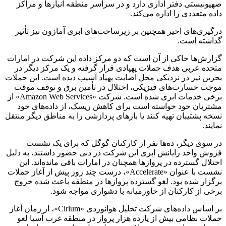
صهیونیستی دفتر اداری دارد و در سراسر منطقه انبارها و مراکز
داده متعددی را اداره می‌کند.
درگیری‌های اخیر همچنین بر زیرساخت‌های ابری آمازون نیز تأثیر
گذاشته است.
گزارش‌ها حاکی از آن است که دو مرکز داده این شرکت در امارات
متحده عربی هدف حملات پهپادی قرار گرفته و یک مرکز دیگر در
بحرین نیز در نزدیکی محل اصابت پهپاد آسیب دیده است. این حملات
موجب خسارت‌های فیزیکی، اختلال در تأمین برق و توقف موقت
برخی خدمات ابری شده است. شرکت «Amazon Web Services» از
مشتریان خود خواسته است برای کاهش ریسک، از داده‌های خود
نسخه پشتیبان تهیه کنند یا بارهای پردازشی را به مناطق دیگر منتقل
نمایند.
در سوی دیگر، ده‌ها نفر از کارکنان گوگل که برای یک نشست
فروش واحد رایانش ابری این شرکت در دبی حضور داشتند، به دلیل
اختلال گسترده در پروازها همچنان در امارات باقی مانده‌اند. این
نشست با عنوان «Accelerate»، درست چند روز پیش از آغاز حملات
برگزار شده بود. لغو گسترده پروازها در منطقه باعث شده خروج
برخی از کارکنان از خاورمیانه با دشواری مواجه شود.
بر اساس داده‌های شرکت تحلیل هوانوردی «Cirium»، از زمان آغاز
حملات نظامی بیش از یازده هزار پرواز در منطقه غرب آسیا لغو