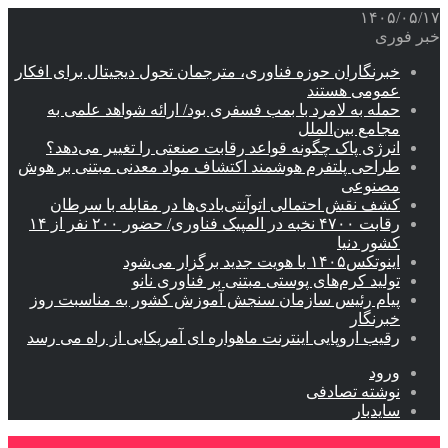
۱۴۰۵/۰۵/۱۷
خبر فوری
خبرنگاران حوزه فناوری، مترجمان تحول دیجیتال برای افکار
عمومی هستند
حمله به لامرد با بمب فسفری بود/ ارائه شواهد علمی به
مجامع بین‌الملل
انرژی پاک چگونه قواعد رقابت صنعتی را تغییر می‌دهد؟
طراحی پلتفرم هوشمند اکتشاف مواد معدنی مبتنی بر هوش
مصنوعی
کشف نقش احتمالی اتوآنتی‌بادی‌ها در مقابله با سرطان
رقابت ۴۷۰۰ نخبه در المپیک فناوری/ حضور ۲۰۰ نفر از ۱۴
کشور دنیا
اینوتکس۱۴۰۵ با هویت جدید برگزار می‌شود
تولید کرم‌های پوستی مبتنی بر فناوری نانو
پیام رئیس سازمان سنجش آموزش کشور به مناسبت روز
خبرنگار
رقیب اروپایی اینترنت ماهواره ای آمریکایی از راه می رسد
ورود
نوشته تصادفی
سایدبار