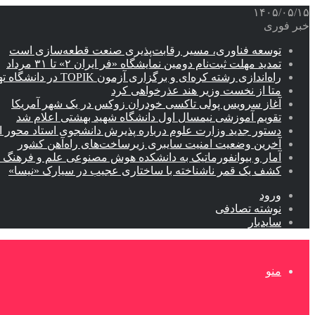
۱۴۰۵/۰۵/۱۵
خبر فوری
توسعه فناوری، مسیر رقابت‌پذیری صنعت قطعه‌سازی است
تمدید مهلت ثبت‌نام دومین نمایشگاه «فر ایران ۲» تا ۳۱ مرداد
راه‌اندازی رشته کره‌ای و برگزاری آزمون TOPIK در دانشگاه تهران
متا از نخست وزیر هند عذرخواهی کرد
آغاز سرویس پولی تاکسی خودران زوکس در یک شهر آمریکا
تقویم آموزشی نیمسال اول دانشگاه شهید بهشتی اعلام شد
دستور جدید وزارت علوم درباره پذیرش دانشجوی استاد محور اب
آخرین وضعیت امنیت سایبری زیرساخت‌های راه‌آهن کشور
آمار و بیوانفورماتیک به دانشکده هوش مصنوعی علم و فرهنگ 
کشف یک قمر ناشناخته با ساختاری عجیب در سیارک «نیسا»
ورود
نوشته تصادفی
سایدبار
منو