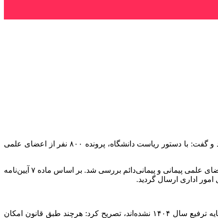
‌به گزارش خبرگزاری مهر به نقل از دانشگاه پیام نور، ایوبی نژاد از آغاز فرآیند صدور احکام تمدید قرارداد سال ۱۴۰۵ اساتید پیمانی خبر داد و گفت: با دستور ریاست دانشگاه، پرونده ۸۰۰ نفر از اعضای علمی
وی با تشریح آخرین اقدامات این دبیرخانه اظهار داشت: طی دو جلسه اخیر هیئت اجرایی، وضعیت آموزشی، پژوهشی و صلاحیت عمومی اعضای علمی پیمانی و پیمانی‌دائم بررسی شد. بر اساس ماده ۷ آیین‌نامه
دبیر هیئت اجرایی جذب اعضای علمی دانشگاه پیام‌نور با اشاره به وضعیت ۳۰۰ نفر از اعضای علمی که به دلایل مختلف موفق به کسب پایه ترفیع سال ۱۴۰۴ نشده‌اند، تصریح کرد: هرچند طبق قانون امکان