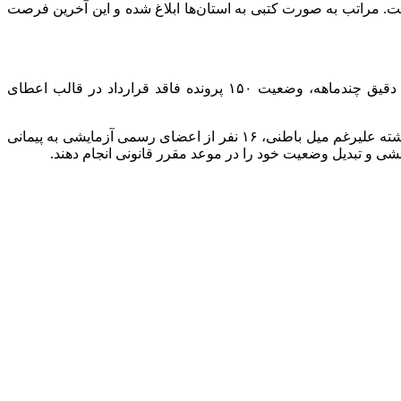
ست. مراتب به صورت کتبی به استان‌ها ابلاغ شده و این آخرین فرصت
دبیر هیئت اجرایی جذب به تلاش‌های صورت گرفته برای حل مشکلات سنواتی اساتید اشاره کرد و افزود: در سال ۱۴۰۴ با بررسی‌های دقیق چندماهه، وضعیت ۱۵۰ پرونده فاقد قرارداد در قالب اعطای
‌ ایوبی‌نژاد در پایان با تأکید بر لزوم رعایت انضباط اداری و علمی خاطرنشان کرد: دانشگاه ناگزیر به اجرای قوانین است؛ چنانکه در سال گذشته علیرغم میل باطنی، ۱۶ نفر از اعضای رسمی‌ آزمایشی به پیمانی