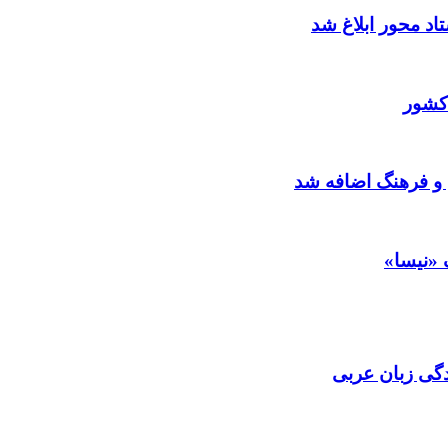
د محور ابلاغ شد
کشور
 و فرهنگ اضافه شد
 «نیسا»
گی زبان عربی