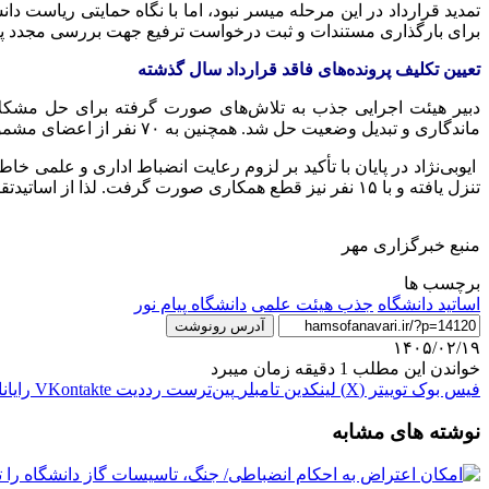
تمدید قرارداد در این مرحله میسر نبود، اما با نگاه حمایتی ریاست
برای بارگذاری مستندات و ثبت درخواست ترفیع جهت بررسی مجدد پر
‌تعیین تکلیف پرونده‌های فاقد قرارداد سال گذشته
ماندگاری و تبدیل وضعیت حل شد. همچنین به ۷۰ نفر از اعضای مشمول کسر امتیاز پژوهشی نیز مهلتی جهت تقویت آثار علمی داده شد.
تنزل یافته و با ۱۵ نفر نیز قطع همکاری صورت گرفت. لذا از اساتیدتقاضا می‌شود جهت جلوگیری از تبعات قانونی، فرآیندهای آموزشی، پژوهشی و تبدیل وضعیت خود را در موعد مقرر قانونی انجام دهند.
منبع خبرگزاری مهر
برچسب ها
اساتید دانشگاه
جذب هیئت علمی
دانشگاه پیام نور
آدرس رونوشت
۱۴۰۵/۰۲/۱۹
خواندن این مطلب 1 دقیقه زمان میبرد
فیس بوک
توییتر (X)
لینکدین
‫تامبلر
‫پین‌ترست
‫رددیت
‫VKontakte
رایان
نوشته های مشابه