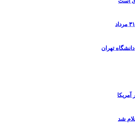
زی است
آمریکا
لام شد