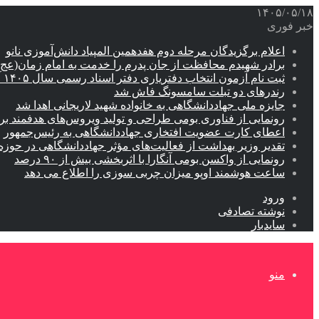
۱۴۰۵/۰۵/۱۸
خبر فوری
اعلام برگزیدگان مرحله دوم هفدهمین المپیاد دانش‌آموزی نانو
برادر شهیدم محافظت از جان پدرم را خدمت به امام زمان(عج
ثبت نام آزمون انتخاب دفتریاری دفتر اسناد رسمی سال ۱۴۰۵ آغاز شد
رندرهای دو تبلت سامسونگ فاش شد
جایزه ملی جهاددانشگاهی به خانواده شهید لاریجانی اهدا شد
رونمایی از فناوری بومی طراحی و تولید ویروس‌های هدفمند 
اعطای کارت عضویت افتخاری جهاددانشگاهی به رئیس‌جمهور
تقدیر وزیر بهداشت از فعالیت‌های مؤثر جهاددانشگاهی در حو
رونمایی از واکسن بومی آنگارا با اثربخشی بیش از ۹۰ درصد
ساعت هوشمند اوپو میزان چربی سوزی را اطلاع می دهد
ورود
نوشته تصادفی
سایدبار
منو