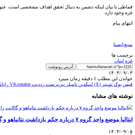
قماطی با بیان اینکه دشمن به دنبال تحقق اهداف مشخصی است، عنوان
غزه وجود دارد.
انتهای پیام
منبع:ایسنا
برچسب ها
غزه
لبنان
آدرس رونوشت
۱۴۰۳/۰۹/۰۳
خواندن این مطلب 1 دقیقه زمان میبرد
فیس بوک
توییتر (X)
لینکدین
‫تامبلر
‫پین‌ترست
‫رددیت
‫VKontakte
رایان
نوشته های مشابه
ایتالیا موضع واحد گروه ۷ درباره حکم بازداشت نتانیاهو و گالانت را خواستار شد
۱۴۰۳/۰۹/۰۵