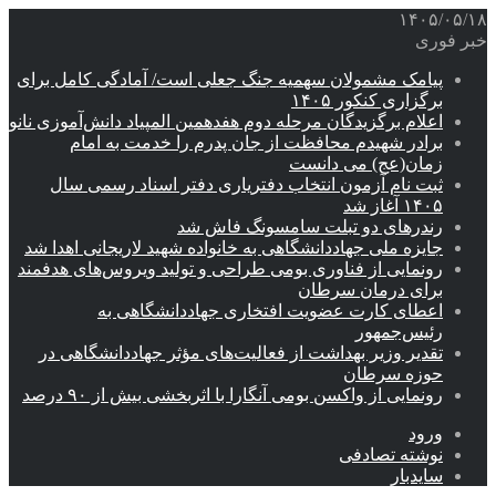
۱۴۰۵/۰۵/۱۸
خبر فوری
پیامک مشمولان سهمیه جنگ جعلی است/ آمادگی کامل برای
برگزاری کنکور ۱۴۰۵
اعلام برگزیدگان مرحله دوم هفدهمین المپیاد دانش‌آموزی نانو
برادر شهیدم محافظت از جان پدرم را خدمت به امام
زمان(عج) می دانست
ثبت نام آزمون انتخاب دفتریاری دفتر اسناد رسمی سال
۱۴۰۵ آغاز شد
رندرهای دو تبلت سامسونگ فاش شد
جایزه ملی جهاددانشگاهی به خانواده شهید لاریجانی اهدا شد
رونمایی از فناوری بومی طراحی و تولید ویروس‌های هدفمند
برای درمان سرطان
اعطای کارت عضویت افتخاری جهاددانشگاهی به
رئیس‌جمهور
تقدیر وزیر بهداشت از فعالیت‌های مؤثر جهاددانشگاهی در
حوزه سرطان
رونمایی از واکسن بومی آنگارا با اثربخشی بیش از ۹۰ درصد
ورود
نوشته تصادفی
سایدبار