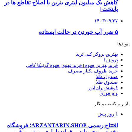
کاهش یک میلیون لیتری بنزین با اصلاح تقاطع ها در
پایتخت |
۱۴۰۳/۰۹/۲۷
۵ ضرر آب خوردن در حالت ایستاده
پیوندها
بهترین بروکر کپی ترید
پروتز پا
خرید بهترین قهوه | خرید قهوه | قهوه گرنیکا کافی
خرید ظروف یکبار مصرف
صندوق طلا
صندوق طلا
کوشش رادیاتور
وام فوری
بازار و کسب و کار
1 روز پیش
افتتاح رسمی ARZANTARIN.SHOP؛ فروشگاه
تخصصی تجهیزات برق اضطراری، موتور برق و