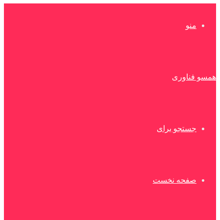
منو
همسو فناوری
جستجو برای
صفحه نخست