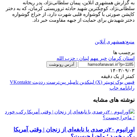
به گزارش همشهری آنلاین، پیمان سلطانی‌نژاد، پدر ریحانه
سلطانی‌نژاد، کوچکترین شهید حادثه تروریستی کرمان، که به دختر
کاپشن صورتی با گوشواره قلبی شهرت دارد، از حراج گوشواره
دختر شهیدش برای حمایت از جبهه مقاومت خبر داد.
منبع:همشهری آنلاین
برچسب ها
استان کرمان
خبر مهم
لبنان - حزب الله
آدرس رونوشت
۱۴۰۳/۰۹/۰۳
کمتر از یک دقیقه
فیس بوک
توییتر (X)
لینکدین
‫تامبلر
‫پین‌ترست
‫رددیت
‫VKontakte
رایانامه
چاپ
نوشته های مشابه
اورانیوم ۲۰درصدی با نابغه‌ای از زنجان | وقتی آمریکا
رکب خورد ؛ ماجرا چیست؟