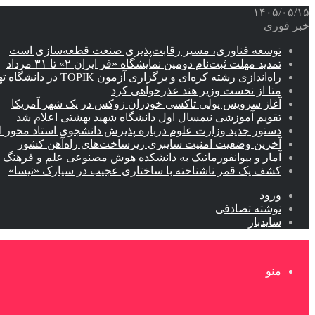
۱۴۰۵/۰۵/۱۵
خبر فوری
توسعه فناوری، مسیر رقابت‌پذیری صنعت قطعه‌سازی است
تمدید مهلت ثبت‌نام دومین نمایشگاه «فر ایران ۲» تا ۳۱ مرداد
راه‌اندازی رشته کره‌ای و برگزاری آزمون TOPIK در دانشگاه تهران
متا از نخست وزیر هند عذرخواهی کرد
آغاز سرویس پولی تاکسی خودران زوکس در یک شهر آمریکا
تقویم آموزشی نیمسال اول دانشگاه شهید بهشتی اعلام شد
دستور جدید وزارت علوم درباره پذیرش دانشجوی استاد محور اب
آخرین وضعیت امنیت سایبری زیرساخت‌های راه‌آهن کشور
آمار و بیوانفورماتیک به دانشکده هوش مصنوعی علم و فرهنگ 
کشف یک قمر ناشناخته با ساختاری عجیب در سیارک «نیسا»
ورود
نوشته تصادفی
سایدبار
منو