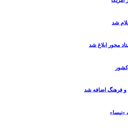
آمریکا
لام شد
د محور ابلاغ شد
کشور
 و فرهنگ اضافه شد
 «نیسا»