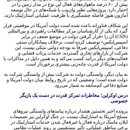
بیش از ۶۰ درصد ماهواره‌های فعال این نوع در مدار زمین را در
اختیار دارد. پروژه‌هایی نظیر وان‌وب یا شبکه‌های در حال توسعه
آمازون هنوز فاصله چشمگیری با ظرفیت عملیاتی استارلینک دارند.
این شکاف فناورانه باعث شده است دولت آمریکا در موقعیتی قرار
گیرد که یکی از کارشناسان مرکز مطالعات راهبردی و بین‌المللی
(CSIS) آن را «قرار گرفتن دولت در موضع ضعف در برابر
اسپیس‌ایکس» توصیف کرده است. برخلاف پیمانکاران سنتی
دفاعی، اسپیس‌ایکس صرفاً به بودجه دولتی متکی نیست. این
شرکت از بازارهای تجاری گسترده، خدمات پرتاب فضایی و
فعالیت‌های دیگر درآمد کسب می‌کند و به همین دلیل در مذاکرات با
دولت آمریکا از قدرت چانه‌زنی بیشتری برخوردار است.
به بیان دیگر، وابستگی دولت به شرکت بیش از وابستگی شرکت به
دولت شده است؛ وضعیتی که در تاریخ روابط میان دولت آمریکا و
صنایع دفاعی کم‌سابقه به شمار می‌رود.
درس اوکراین؛ مخاطرات تمرکز قدرت در دست یک بازیگر
خصوصی
پرونده اخیر نخستین هشدار درباره پیامدهای وابستگی نیروهای
مسلح آمریکا به استارلینک نیست. در جنگ اوکراین نیز تصمیمات
ایلان ماسک درباره فعال یا غیرفعال شدن خدمات استارلینک در
برخی مناطق عملیاتی، تأثیر مستقیمی بر روند عملیات نظامی