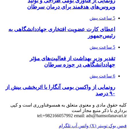
رونمایی از فناوری بومی طراحی و تولید
ویروس‌های هدفمند برای درمان سرطان
5 ساعت پیش
اعطای کارت عضویت افتخاری جهاددانشگاهی به
رئیس‌جمهور
5 ساعت پیش
تقدیر وزیر بهداشت از فعالیت‌های مؤثر
جهاددانشگاهی در حوزه سرطان
6 ساعت پیش
رونمایی از واکسن بومی آنگارا با اثربخشی بیش از
۹۰ درصد
کلیه حقوق مادی و معنوی متعلق به همسوفناورری است و کپی
برداری با ذکر منبع مجاز است
tel:+982166057992 email:
ads@hamsofanavari.ir
فیس بوک
توییتر (X)
واتس آپ
تلگرام