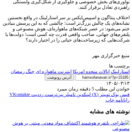
نوآوری‌های بخش خصوصی و جلوگیری از شکل‌گیری وابستگی
راهبردی تعادل برقرار کنند.
اختلاف پنتاگون و اسپیس‌ایکس بر سر استارلینک در واقع نخستین
نشانه‌های یک چالش بزرگ‌تر است؛ چالشی که به این پرسش بنیادین
ختم می‌شود: در عصر شبکه‌های ماهواره‌ای، هوش مصنوعی و
پلتفرم‌های جهانی، صاحب واقعی قدرت چه کسی است؛ دولت‌ها یا
شرکت‌هایی که زیرساخت‌های حیاتی را در اختیار دارند؟
منبع خبرگزاری مهر
برچسب ها
استارلینک
ایالات متحده امریکا
اینترنت ماهواره ای
جنگ رمضان
آدرس رونوشت
۱۴۰۵/۰۳/۱۳
خواندن این مطلب 5 دقیقه زمان میبرد
فیس بوک
توییتر (X)
لینکدین
‫تامبلر
‫پین‌ترست
‫رددیت
‫VKontakte
رایانامه
چاپ
نوشته های مشابه