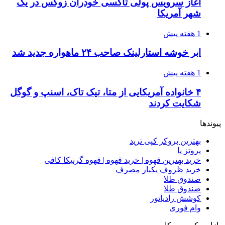
آغاز سرویس پولی تاکسی خودران زوکس در یک
شهر آمریکا
1 هفته پیش
ابر خوشه استارلینک صاحب ۲۴ ماهواره جدید شد
1 هفته پیش
۴ خانواده آمریکایی از متا، تیک تاک، اسنپ و گوگل
شکایت کردند
پیوندها
بهترین بروکر کپی ترید
پروتز پا
خرید بهترین قهوه | خرید قهوه | قهوه گرنیکا کافی
خرید ظروف یکبار مصرف
صندوق طلا
صندوق طلا
کوشش رادیاتور
وام فوری