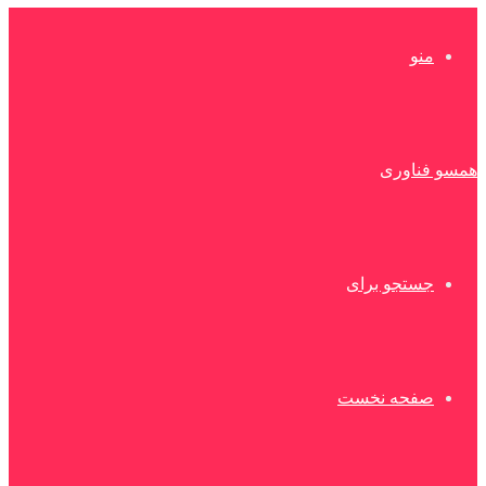
منو
همسو فناوری
جستجو برای
صفحه نخست