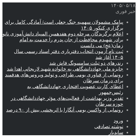
۱۴۰۵/۰۵/۱۸
خبر فوری
پیامک مشمولان سهمیه جنگ جعلی است/ آمادگی کامل برای
برگزاری کنکور ۱۴۰۵
اعلام برگزیدگان مرحله دوم هفدهمین المپیاد دانش‌آموزی نانو
برادر شهیدم محافظت از جان پدرم را خدمت به امام
زمان(عج) می دانست
ثبت نام آزمون انتخاب دفتریاری دفتر اسناد رسمی سال
۱۴۰۵ آغاز شد
رندرهای دو تبلت سامسونگ فاش شد
جایزه ملی جهاددانشگاهی به خانواده شهید لاریجانی اهدا شد
رونمایی از فناوری بومی طراحی و تولید ویروس‌های هدفمند
برای درمان سرطان
اعطای کارت عضویت افتخاری جهاددانشگاهی به
رئیس‌جمهور
تقدیر وزیر بهداشت از فعالیت‌های مؤثر جهاددانشگاهی در
حوزه سرطان
رونمایی از واکسن بومی آنگارا با اثربخشی بیش از ۹۰ درصد
ورود
نوشته تصادفی
سایدبار