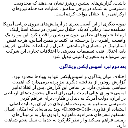
داشت. گزارش‌های پیشین رویترز نشان می‌دهند که محدودیت
دسترسی به شبکه در برخی مناطق، عملیات ضدحمله نیروهای
اوکراینی را با اختلال مواجه کرده است.
نمونه دیگری از این آسیب‌پذیری در آزمایش‌های نیروی دریایی آمریکا
مشاهده شد؛ زمانی که یک اختلال سراسری در شبکه استارلینک
ارتباط شناورهای نظامی بدون سرنشین را قطع کرد. این موارد یک
واقعیت راهبردی را برجسته می‌کنند. بر همین اساس، هرچه نقش
استارلینک در معماری فرماندهی، کنترل و ارتباطات نظامی افزایش
یابد، اختلال فنی، تصمیمات مدیریتی یا اختلافات تجاری این شرکت
نیز می‌تواند به متغیری امنیتی تبدیل شود.
بعد دوم نبرد اسپیس ایکس و پنتاگون
اختلاف میان پنتاگون و اسپیس‌ایکس تنها به پهپادها محدود نبود.
گزارش رویترز از مناقشه دیگری نیز پرده برمی‌دارد که اهمیت
سیاسی بیشتری دارد. بر اساس این گزارش، پس از اتخاذ تدابیر
امنیتی شورای عالی امنیت ملی برای اعمال محدودیت‌های ارتباطی
در ایران، دولت آمریکا به دنبال راهکاری برای فراهم کردن
دسترسی مستقیم به اینترنت ماهواره‌ای در ایران بود. ایده اصلی،
استفاده از فناوری «Direct-to-Cell» بود؛ سامانه‌ای که امکان اتصال
مستقیم تلفن‌های همراه به ماهواره را بدون نیاز به ترمینال‌های
زمینی فراهم می‌کند و از نظر کارکرد به خدمات نسل پنجم شباهت
دارد.