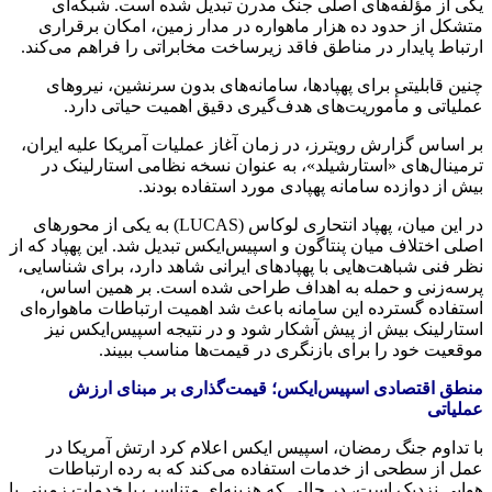
یکی از مؤلفه‌های اصلی جنگ مدرن تبدیل شده است. شبکه‌ای
متشکل از حدود ده هزار ماهواره در مدار زمین، امکان برقراری
ارتباط پایدار در مناطق فاقد زیرساخت مخابراتی را فراهم می‌کند.
چنین قابلیتی برای پهپادها، سامانه‌های بدون سرنشین، نیروهای
عملیاتی و مأموریت‌های هدف‌گیری دقیق اهمیت حیاتی دارد.
بر اساس گزارش رویترز، در زمان آغاز عملیات آمریکا علیه ایران،
ترمینال‌های «استارشیلد»، به عنوان نسخه نظامی استارلینک در
بیش از دوازده سامانه پهپادی مورد استفاده بودند.
در این میان، پهپاد انتحاری لوکاس (LUCAS) به یکی از محورهای
اصلی اختلاف میان پنتاگون و اسپیس‌ایکس تبدیل شد. این پهپاد که از
نظر فنی شباهت‌هایی با پهپادهای ایرانی شاهد دارد، برای شناسایی،
پرسه‌زنی و حمله به اهداف طراحی شده است. بر همین اساس،
استفاده گسترده این سامانه باعث شد اهمیت ارتباطات ماهواره‌ای
استارلینک بیش از پیش آشکار شود و در نتیجه اسپیس‌ایکس نیز
موقعیت خود را برای بازنگری در قیمت‌ها مناسب ببیند.
منطق اقتصادی اسپیس‌ایکس؛ قیمت‌گذاری بر مبنای ارزش
عملیاتی
با تداوم جنگ رمضان، اسپیس ایکس اعلام کرد ارتش آمریکا در
عمل از سطحی از خدمات استفاده می‌کند که به رده ارتباطات
هوایی نزدیک است، در حالی که هزینه‌ای متناسب با خدمات زمینی یا