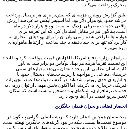
متحرک پرداخت می‌کند.
طبق گزارش رویترز، هزینه‌ای که پیش‌تر برای هر ترمینال پرداخت
می‌شد حدود پنج هزار دلار بود، اما اسپیس‌ایکس مدعی شد ارزش
واقعی خدمات مصرفی نزدیک به بیست و پنج هزار دلار در ماه
است. پنتاگون نیز در مقابل استدلال کرد که این تعرفه برای
هواپیماها طراحی شده و نمی‌توان آن را برای پهپادهای انتحاری به
کار برد که تنها برای چند دقیقه یا چند ساعت از ارتباط ماهواره‌ای
بهره می‌برند.
سرانجام وزارت دفاع آمریکا با افزایش قیمت موافقت کرد و با اتخاذ
این تصمیم تقریباً هزینه هر پهپاد لوکاس دو برابر شد. به باور
کارشناسان نظامی، این رخداد نشان می‌دهد معیارهای سنتی
خریدهای دفاعی در مواجهه با زیرساخت‌های دیجیتال جدید با
چالش‌های جدی روبه‌رو شده‌اند. در گذشته دولت‌ها عمدتاً تجهیزات
فیزیکی خریداری می‌کردند، اما اکنون بخش مهمی از توان رزمی به
خدمات نرم‌افزاری، شبکه‌ای و داده‌محور وابسته است که امکان
تغییر سریع قیمت در آن‌ها وجود دارد.
انحصار فضایی و بحران فقدان جایگزین
متخصصان همچنین اذعان دارند که ریشه اصلی نگرانی پنتاگون در
موضوع قیمت‌ها نیست، بلکه در نبود گزینه‌های جایگزین نهفته است.
بر اساس اطلاعات منتشرشده، منظومه ماهواره‌ای اسپیس‌ایکس