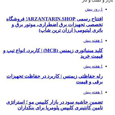
بازار و کسب و کار
1 روز پیش
افتتاح رسمی ARZANTARIN.SHOP؛ فروشگاه
تخصصی تجهیزات برق اضطراری، موتور برق و
باتری لیتیومی( ارزان ترین شاپ)
1 هفته پیش
کلید مینیاتوری زیمنس (MCB) | کاربرد، انواع تیپ و
قیمت خرید
1 هفته پیش
رله حفاظتی زیمنس | کاربرد در حفاظت تجهیزات
برقی و قیمت
1 هفته پیش
تضمین حاشیه سود در بازار کلیپس مو ؛ استراتژی
تامین کانتینری کلیپس پلومریا برای بنکداران