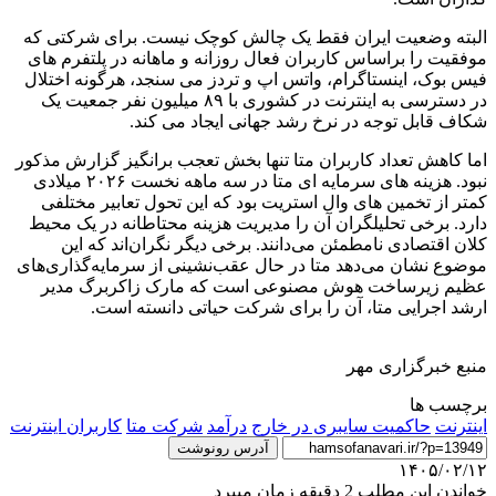
البته وضعیت ایران فقط یک چالش کوچک نیست. برای شرکتی که
موفقیت را براساس کاربران فعال روزانه و ماهانه در پلتفرم های
فیس بوک، اینستاگرام، واتس اپ و تردز می سنجد، هرگونه اختلال
در دسترسی به اینترنت در کشوری با ۸۹ میلیون نفر جمعیت یک
شکاف قابل توجه در نرخ رشد جهانی ایجاد می کند.
اما کاهش تعداد کاربران متا تنها بخش تعجب برانگیز گزارش مذکور
نبود. هزینه های سرمایه ای متا در سه ماهه نخست ۲۰۲۶ میلادی
کمتر از تخمین های وال استریت بود که این تحول تعابیر مختلفی
دارد. برخی تحلیلگران آن را مدیریت هزینه محتاطانه در یک محیط
کلان اقتصادی نامطمئن می‌دانند. برخی دیگر نگران‌اند که این
موضوع نشان می‌دهد متا در حال عقب‌نشینی از سرمایه‌گذاری‌های
عظیم زیرساخت هوش مصنوعی است که مارک زاکربرگ مدیر
ارشد اجرایی متا، آن را برای شرکت حیاتی دانسته است.
منبع خبرگزاری مهر
برچسب ها
اینترنت
حاکمیت سایبری در خارج
درآمد
شرکت متا
کاربران اینترنت
آدرس رونوشت
۱۴۰۵/۰۲/۱۲
خواندن این مطلب 2 دقیقه زمان میبرد