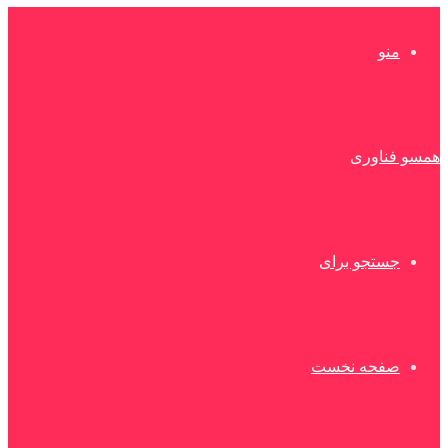
منو
همسو فناوری
جستجو برای
صفحه نخست