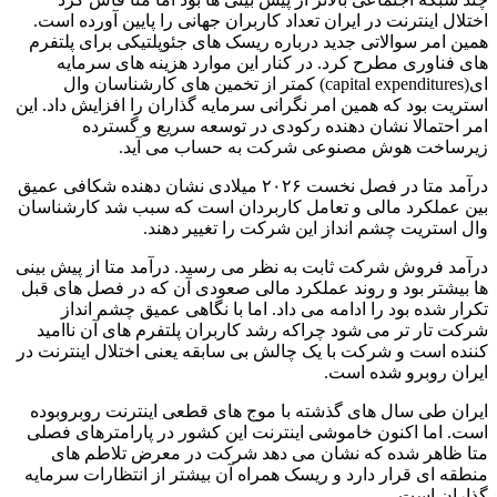
اختلال اینترنت در ایران تعداد کاربران جهانی را پایین آورده است.
همین امر سوالاتی جدید درباره ریسک های جئوپلتیکی برای پلتفرم
های فناوری مطرح کرد. در کنار این موارد هزینه های سرمایه
ای(capital expenditures) کمتر از تخمین های کارشناسان وال
استریت بود که همین امر نگرانی سرمایه گذاران را افزایش داد. این
امر احتمالا نشان دهنده رکودی در توسعه سریع و گسترده
زیرساخت هوش مصنوعی شرکت به حساب می آید.
درآمد متا در فصل نخست ۲۰۲۶ میلادی نشان دهنده شکافی عمیق
بین عملکرد مالی و تعامل کاربردان است که سبب شد کارشناسان
وال استریت چشم انداز این شرکت را تغییر دهند.
درآمد فروش شرکت ثابت به نظر می رسید. درآمد متا از پیش بینی
ها بیشتر بود و روند عملکرد مالی صعودی آن که در فصل های قبل
تکرار شده بود را ادامه می داد. اما با نگاهی عمیق چشم انداز
شرکت تار تر می شود چراکه رشد کاربران پلتفرم های آن ناامید
کننده است و شرکت با یک چالش بی سابقه یعنی اختلال اینترنت در
ایران روبرو شده است.
ایران طی سال های گذشته با موج های قطعی اینترنت روبروبوده
است. اما اکنون خاموشی اینترنت این کشور در پارامترهای فصلی
متا ظاهر شده که نشان می دهد شرکت در معرض تلاطم های
منطقه ای قرار دارد و ریسک همراه آن بیشتر از انتظارات سرمایه
گذاران است.