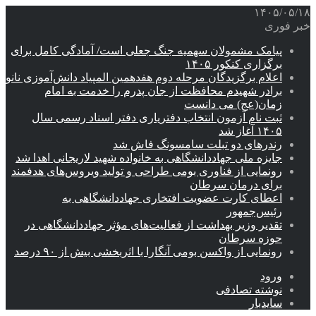
۱۴۰۵/۰۵/۱۸
خبر فوری
پیامک مشمولان سهمیه جنگ جعلی است/ آمادگی کامل برای
برگزاری کنکور ۱۴۰۵
اعلام برگزیدگان مرحله دوم هفدهمین المپیاد دانش‌آموزی نانو
برادر شهیدم محافظت از جان پدرم را خدمت به امام
زمان(عج) می دانست
ثبت نام آزمون انتخاب دفتریاری دفتر اسناد رسمی سال
۱۴۰۵ آغاز شد
رندرهای دو تبلت سامسونگ فاش شد
جایزه ملی جهاددانشگاهی به خانواده شهید لاریجانی اهدا شد
رونمایی از فناوری بومی طراحی و تولید ویروس‌های هدفمند
برای درمان سرطان
اعطای کارت عضویت افتخاری جهاددانشگاهی به
رئیس‌جمهور
تقدیر وزیر بهداشت از فعالیت‌های مؤثر جهاددانشگاهی در
حوزه سرطان
رونمایی از واکسن بومی آنگارا با اثربخشی بیش از ۹۰ درصد
ورود
نوشته تصادفی
سایدبار