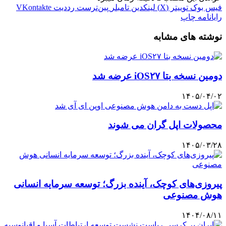
فیس بوک
توییتر (X)
لینکدین
‫تامبلر
‫پین‌ترست
‫رددیت
‫VKontakte
رایانامه
چاپ
نوشته های مشابه
دومین نسخه بتا iOS۲۷ عرضه شد
۱۴۰۵/۰۴/۰۲
محصولات اپل گران می شوند
۱۴۰۵/۰۳/۲۸
پیروزی‌های کوچک، آینده‌ بزرگ؛ توسعه سرمایه انسانی
هوش مصنوعی
۱۴۰۴/۰۸/۱۱