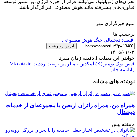
بحران‌های ژئوپلیتیک می‌توانند فراتر از حوزه انرژی، بر مسیر توسعه
فناوری‌های پیشرفته مانند هوش مصنوعی نیز اثرگذار باشند.
منبع خبرگزاری مهر
برچسب ها
اقتصاد دیجیتالی
جنگ
هوش مصنوعی
آدرس رونوشت
۱۴۰۵/۰۱/۰۳
خواندن این مطلب 1 دقیقه زمان میبرد
فیس بوک
توییتر (X)
لینکدین
‫تامبلر
‫پین‌ترست
‫رددیت
‫VKontakte
رایانامه
چاپ
نوشته های مشابه
همراه من، همراه زائران اربعین با مجموعه‌ای از خدمات
دیجیتال
2 هفته پیش