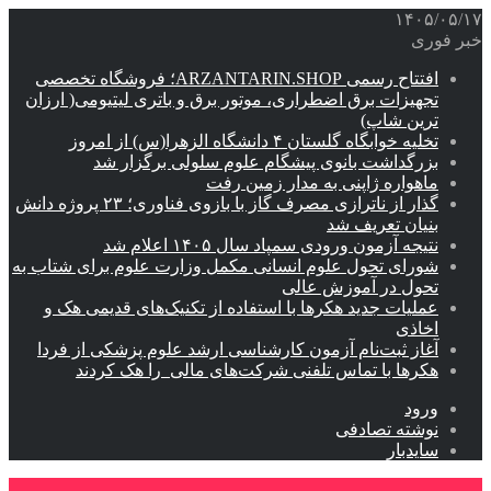
۱۴۰۵/۰۵/۱۷
خبر فوری
افتتاح رسمی ARZANTARIN.SHOP؛ فروشگاه تخصصی
تجهیزات برق اضطراری، موتور برق و باتری لیتیومی( ارزان
ترین شاپ)
تخلیه خوابگاه گلستان ۴ دانشگاه الزهرا(س) از امروز
بزرگداشت بانوی پیشگام علوم سلولی برگزار شد
ماهواره ژاپنی به مدار زمین رفت
گذار از ناترازی مصرف گاز با بازوی فناوری؛ ۲۳ پروژه دانش
بنیان تعریف شد
نتیجه آزمون ورودی سمپاد سال ۱۴۰۵ اعلام شد
شورای تحول علوم انسانی مکمل وزارت علوم برای شتاب به
تحول در آموزش عالی
عملیات جدید هکرها با استفاده از تکنیک‌های قدیمی هک و
اخاذی
آغاز ثبت‌نام‌ آزمون کارشناسی ارشد علوم پزشکی از فردا
هکرها با تماس تلفنی شرکت‌های مالی را هک کردند
ورود
نوشته تصادفی
سایدبار