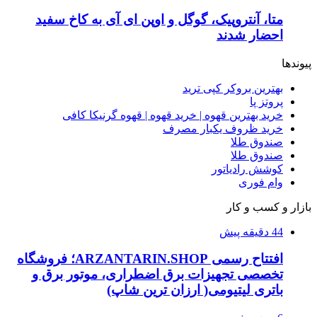
متا، آنتروپیک، گوگل و اوپن ای آی به کاخ سفید
احضار شدند
پیوندها
بهترین بروکر کپی ترید
پروتز پا
خرید بهترین قهوه | خرید قهوه | قهوه گرنیکا کافی
خرید ظروف یکبار مصرف
صندوق طلا
صندوق طلا
کوشش رادیاتور
وام فوری
بازار و کسب و کار
44 دقیقه پیش
افتتاح رسمی ARZANTARIN.SHOP؛ فروشگاه
تخصصی تجهیزات برق اضطراری، موتور برق و
باتری لیتیومی( ارزان ترین شاپ)