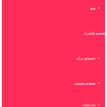
منو
همسو فناوری
جستجو برای
صفحه نخست
تندرستی