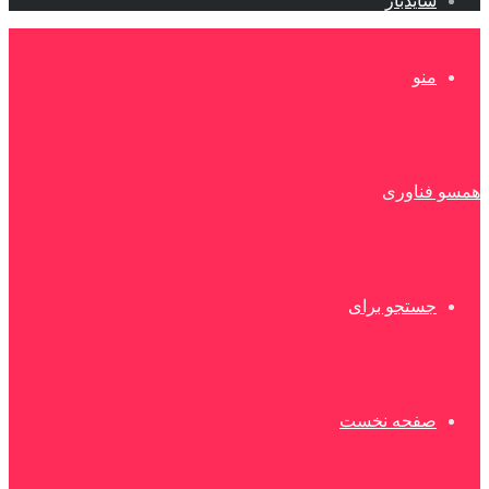
سایدبار
منو
همسو فناوری
جستجو برای
صفحه نخست