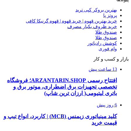
بهترین بروکر کپی ترید
پروتز پا
خرید بهترین قهوه | خرید قهوه | قهوه گرنیکا کافی
خرید ظروف یکبار مصرف
صندوق طلا
صندوق طلا
کوشش رادیاتور
وام فوری
بازار و کسب و کار
13 ساعت پیش
افتتاح رسمی ARZANTARIN.SHOP؛ فروشگاه
تخصصی تجهیزات برق اضطراری، موتور برق و
باتری لیتیومی( ارزان ترین شاپ)
6 روز پیش
کلید مینیاتوری زیمنس (MCB) | کاربرد، انواع تیپ و
قیمت خرید