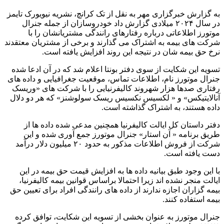
به گزارش خبرگزاری مهر به نقل از تک کرانچ، نشریه نیویورک تایمز
در سال ۲۰۲۴ میلادی گزارش داد خودروسازان از جمله جنرال
موتورز اطلاعاتی درباره رفتارهای رانندگی مشتریانشان را با
شرکت های بیمه به اشتراک می گذارند و برخی از مشتریان معتقدند
نرخ حق بیمه شان در نتیجه این روند افزایش یافته است.
تسویه این شکایت از سوی دفتر بونتا اعلام شد که در آن ادعا شده
جنرال موتورز نام، اطلاعات تماس، موقعیت جغرافیایی و داده های
رفتاری صدها هزار شهروند کالیفرنیایی را با شرکت های «وریسک
آنالایتیکس» و « لکسیس نکسیس ریسک سولوشنز» که هر دو دلال
داده هستند، به اشتراک گذاشته است.
دفتر داستان کل ایالت کالیفرنیا همچنین مدعی شده داده ها از
طریق برنامه « آن استار» جنرال موتورز جمع آوری شده و این
شرکت از فروش اطلاعات مذکور به حدود ۲۰ میلیون دلار درآمد
دست یافته است.
با این وجود طبق بیانیه داده ها به افزایش قیمت حق بیمه در این
ایالت منجر نشده اند زیرا احتمالا براساس قوانین بیمه کالیفرنیا،
بیمه گزاران اجازه ندارند از داده های رانندگی افراد برای تعیین حق
بیمه استفاده کنند.
جنرال موتورز به عنوان بخشی از تسویه این شکایت، توافق کرده