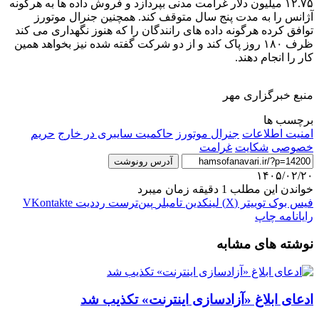
۱۲.۷۵ میلیون دلار غرامت مدنی بپردازد و فروش داده ها به هرگونه
آژانس را به مدت پنج سال متوقف کند. همچنین جنرال موتورز
توافق کرده هرگونه داده های رانندگان را که هنوز نگهداری می کند
ظرف ۱۸۰ روز پاک کند و از دو شرکت گفته شده نیز بخواهد همین
کار را انجام دهند.
منبع خبرگزاری مهر
برچسب ها
امنیت اطلاعات
جنرال موتورز
حاکمیت سایبری در خارج
حریم
خصوصی
شکایت
غرامت
آدرس رونوشت
۱۴۰۵/۰۲/۲۰
خواندن این مطلب 1 دقیقه زمان میبرد
فیس بوک
توییتر (X)
لینکدین
‫تامبلر
‫پین‌ترست
‫رددیت
‫VKontakte
رایانامه
چاپ
نوشته های مشابه
ادعای ابلاغ «آزادسازی اینترنت» تکذیب شد