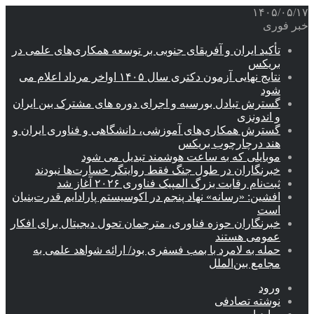
۱۴۰۵/۰۵/۱۷
خبر فوری
تأکید ایران و آفریقای جنوبی بر توسعه همکاری‌های علمی در
بریکس
نتایج نهایی آزمون دکتری سال ۱۴۰۵ اواخر مرداد اعلام می
شود
گسترش تبادل بورسیه و اجرای دوره های مشترک بین ایران
و اندونزی
گسترش همکاری‌های آموزشی، دانشگاهی و فناوری ایران و
هند درچارچوب بریکس
موبایلی که به ساعت هوشمند تبدیل می شود
خبرنگاران در طول جنگ فقط روایتگر خسارت‌ها نبودند
ثبت‌نام رقابت بزرگ المپیک فناوری ۲۰۲۶ آغاز شد
افشین: «رسانه» نهاد پنجم در اکوسیستم پارادایم قدرت‌بنیان
است
خبرنگاران حوزه فناوری، مترجمان تحول دیجیتال برای افکار
عمومی هستند
حمله به لامرد با بمب فسفری بود/ ارائه شواهد علمی به
مجامع بین‌الملل
ورود
نوشته تصادفی