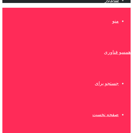
سایدبار
منو
همسو فناوری
جستجو برای
صفحه نخست