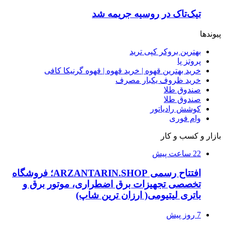
تیک‌تاک در روسیه جریمه شد
پیوندها
بهترین بروکر کپی ترید
پروتز پا
خرید بهترین قهوه | خرید قهوه | قهوه گرنیکا کافی
خرید ظروف یکبار مصرف
صندوق طلا
صندوق طلا
کوشش رادیاتور
وام فوری
بازار و کسب و کار
22 ساعت پیش
افتتاح رسمی ARZANTARIN.SHOP؛ فروشگاه
تخصصی تجهیزات برق اضطراری، موتور برق و
باتری لیتیومی( ارزان ترین شاپ)
7 روز پیش