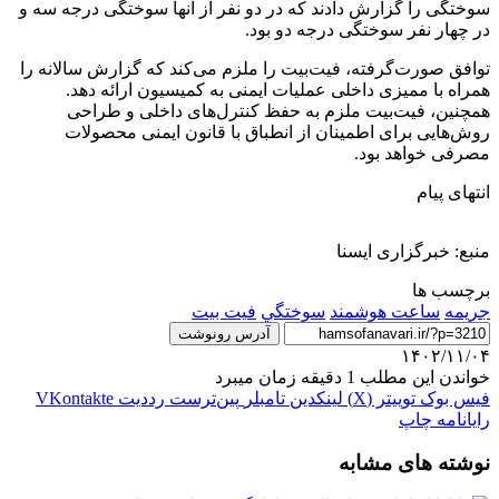
سوختگی را گزارش دادند که در دو نفر از آنها سوختگی درجه سه و
در چهار نفر سوختگی درجه دو بود.
توافق صورت‌گرفته، فیت‌بیت را ملزم می‌کند که گزارش سالانه را
همراه با ممیزی داخلی عملیات ایمنی به کمیسیون ارائه دهد.
همچنین، فیت‌بیت ملزم به حفظ کنترل‌های داخلی و طراحی
روش‌هایی برای اطمینان از انطباق با قانون ایمنی محصولات
مصرفی خواهد بود.
انتهای پیام
منبع: خبرگزاری ایسنا
برچسب ها
جريمه
ساعت هوشمند
سوختگي
فیت بیت
آدرس رونوشت
۱۴۰۲/۱۱/۰۴
خواندن این مطلب 1 دقیقه زمان میبرد
فیس بوک
توییتر (X)
لینکدین
‫تامبلر
‫پین‌ترست
‫رددیت
‫VKontakte
رایانامه
چاپ
نوشته های مشابه