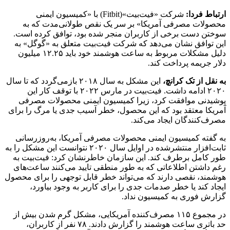
ارتباط فردا:
شرکت «فیت‌بیت»(Fitbit) با «کمیسیون ایمنی
محصولات مصرفی آمریکا» بر سر یک نقص طولانی‌مدت که به
سوختن دست برخی از کاربران منجر شده بود، توافق کرده است.
این توافق نشان می‌دهد که شرکت فیت‌بیت متعلق به «گوگل» به
دلیل مشکلات مربوط به ساعت هوشمند خود باید ۱۲.۲۵ میلیون
دلار جریمه پرداخت ‌کند.
به نقل از تک کرانچ،
این مشکل به سال ۲۰۱۸ بازمی‌گردد که تا سال
۲۰۲۰ ادامه داشت. فیت‌بیت در مارس ۲۰۲۲ با توقف کار این
پوشیدنی موافقت کرد، زیرا کمیسیون ایمنی محصولات مصرفی
آمریکا معتقد بود که این محصول، خطر آسیب جدی یا مرگ را برای
مصرف‌کنندگان ایجاد می‌کند.
به گفته کمیسیون ایمنی محصولات مصرفی آمریکا، به‌روزرسانی
ثابت‌افزار منتشرشده در اوایل سال ۲۰۲۰ نتوانست این مشکل را به
طور کامل برطرف کند. این سازمان خاطرنشان کرد: فیت‌بیت به
رغم داشتن اطلاعاتی که به طور منطقی تایید می‌کنند ساعت‌های
هوشمند، نقصی دارند که می‌تواند خطر قابل توجهی را برای محصول
ایجاد کند یا خطر صدمات جدی را برای کاربر به وجود بیاورد،
گزارش فوری به کمیسیون نداد.
در مجموع ۱۱۵ مصرف‌کننده آمریکایی، مشکل گرم شدن بیش از
حد باتری ساعت هوشمند را گزارش دادند. ۷۸ نفر از کاربران،