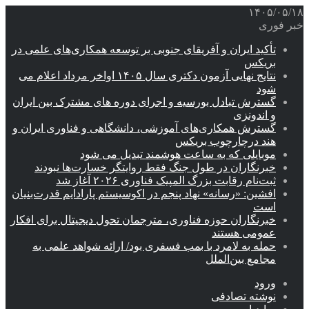
۱۴۰۵/۰۵/۱۸
خبر فوری
تأکید ایران و آفریقای جنوبی بر توسعه همکاری‌های علمی در
بریکس
نتایج نهایی آزمون دکتری سال ۱۴۰۵ اواخر مرداد اعلام می
شود
گسترش تبادل بورسیه و اجرای دوره های مشترک بین ایران
و اندونزی
گسترش همکاری‌های آموزشی، دانشگاهی و فناوری ایران و
هند درچارچوب بریکس
موبایلی که به ساعت هوشمند تبدیل می شود
خبرنگاران در طول جنگ فقط روایتگر خسارت‌ها نبودند
ثبت‌نام رقابت بزرگ المپیک فناوری ۲۰۲۶ آغاز شد
افشین: «رسانه» نهاد پنجم در اکوسیستم پارادایم قدرت‌بنیان
است
خبرنگاران حوزه فناوری، مترجمان تحول دیجیتال برای افکار
عمومی هستند
حمله به لامرد با بمب فسفری بود/ ارائه شواهد علمی به
مجامع بین‌الملل
ورود
نوشته تصادفی