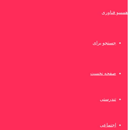
همسو فناوری
جستجو برای
صفحه نخست
تندرستی
اجتماعی