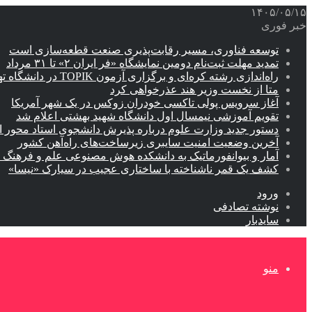
۱۴۰۵/۰۵/۱۵
خبر فوری
توسعه فناوری، مسیر رقابت‌پذیری صنعت قطعه‌سازی است
تمدید مهلت ثبت‌نام دومین نمایشگاه «فر ایران ۲» تا ۳۱ مرداد
راه‌اندازی رشته کره‌ای و برگزاری آزمون TOPIK در دانشگاه تهران
متا از نخست وزیر هند عذرخواهی کرد
آغاز سرویس پولی تاکسی خودران زوکس در یک شهر آمریکا
تقویم آموزشی نیمسال اول دانشگاه شهید بهشتی اعلام شد
دستور جدید وزارت علوم درباره پذیرش دانشجوی استاد محور اب
آخرین وضعیت امنیت سایبری زیرساخت‌های راه‌آهن کشور
آمار و بیوانفورماتیک به دانشکده هوش مصنوعی علم و فرهنگ 
کشف یک قمر ناشناخته با ساختاری عجیب در سیارک «نیسا»
ورود
نوشته تصادفی
سایدبار
منو