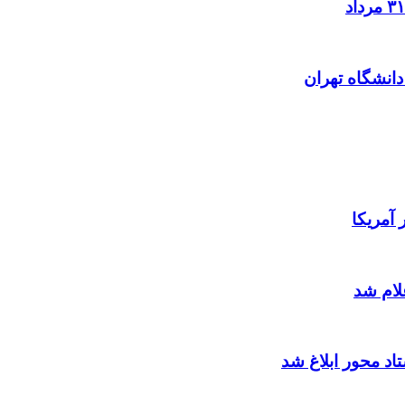
آمریکا
لام شد
د محور ابلاغ شد