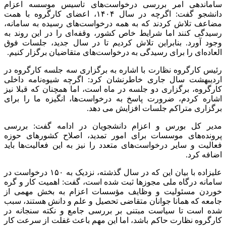
ساماندهی امر بررسی درخواست‌های تاسیس موسسه اعزام
دانشجو گفت: اگرچه در سال ۱۴۰۴، اعضای کارگروه با همت
مضاعف تلاش کردند که به همه درخواست‌های رسیده به سامانه،
رسیدگی کنند اما شرایط خاص کشور، وقفه‌ای را در این روند به
وجود آورد. بنابراین تلاش کردیم تا در سال جدید، جلسات فوق
العاده‌ای را برای رسیدگی به درخواست‌های متقاضیان برگزار کنیم.
رئیس کارگروه نظارت با اشاره به برگزاری سه جلسه کارگروه در
اردیبهشت سال جاری خاطرنشان کرد: اگرچه شیوه‌نامه داخلی
کارگروه، برگزاری دو جلسه در ماه است، اما همچنان که قبلا نیز
اشاره کردم، ضرورت پاسخ به درخواست‌ها، انگیزه ما را برای
برگزاری متراکم جلسات افزایش می دهد.
مدیر کل بورس و اعزام دانشجویان در ادامه گفت: بررسی
پرونده‌های موسسات برای امور تمدید، اصلاح کشورهای حوزه
فعالیت و سایر درخواست‌های متعدد را نیز به این فعالیت‌ها باید
اضافه کرد.
علیزاده با بیان این که در سال گذشته، نزدیک به ۱۵۰ درخواست در
سامانه درگاه ملی مجوزها ثبت شده است، گفت: اهمیت کار و گره
خوردن مسئولیت و وظایف مؤسسات اعزام به بخش مهمی از
جامعه که همانا جوانان متقاضی تحصیل و علم و دانش هستند، سبب
شده است تا سیاست مبتنی بر بررسی جامع و نکته سنجانه در
کارگروه نظارت حاکم باشد، اما این مهم باعث غفلت از سرعت کار