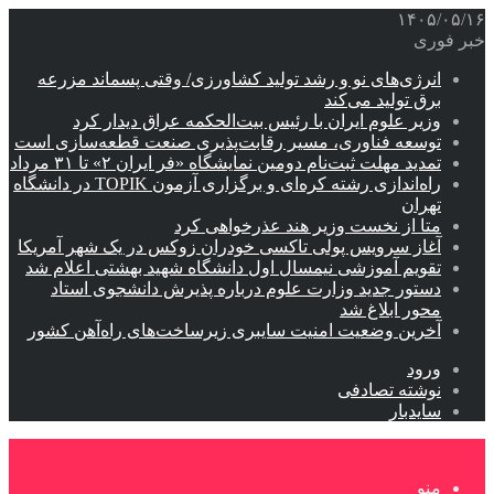
۱۴۰۵/۰۵/۱۶
خبر فوری
انرژی‌های نو و رشد تولید کشاورزی/ وقتی پسماند مزرعه‌
برق تولید می‌کند
وزیر علوم ایران با رئیس بیت‌الحکمه عراق دیدار کرد
توسعه فناوری، مسیر رقابت‌پذیری صنعت قطعه‌سازی است
تمدید مهلت ثبت‌نام دومین نمایشگاه «فر ایران ۲» تا ۳۱ مرداد
راه‌اندازی رشته کره‌ای و برگزاری آزمون TOPIK در دانشگاه
تهران
متا از نخست وزیر هند عذرخواهی کرد
آغاز سرویس پولی تاکسی خودران زوکس در یک شهر آمریکا
تقویم آموزشی نیمسال اول دانشگاه شهید بهشتی اعلام شد
دستور جدید وزارت علوم درباره پذیرش دانشجوی استاد
محور ابلاغ شد
آخرین وضعیت امنیت سایبری زیرساخت‌های راه‌آهن کشور
ورود
نوشته تصادفی
سایدبار
منو