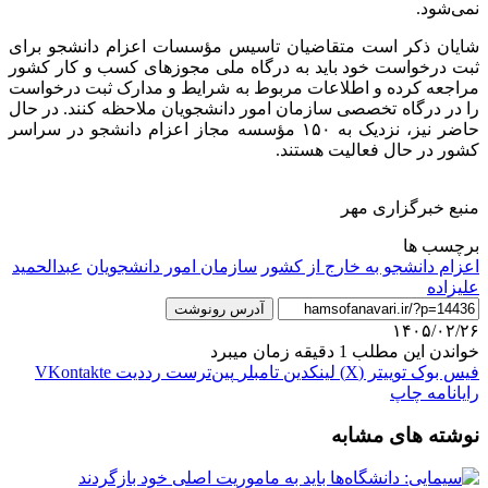
نمی‌شود.
شایان ذکر است متقاضیان تاسیس مؤسسات اعزام دانشجو برای
ثبت درخواست خود باید به درگاه ملی مجوزهای کسب و کار کشور
مراجعه کرده و اطلاعات مربوط به شرایط و مدارک ثبت درخواست
را در درگاه تخصصی سازمان امور دانشجویان ملاحظه کنند. در حال
حاضر نیز، نزدیک به ۱۵۰ مؤسسه مجاز اعزام دانشجو در سراسر
کشور در حال فعالیت هستند.
منبع خبرگزاری مهر
برچسب ها
اعزام دانشجو به خارج از کشور
سازمان امور دانشجویان
عبدالحمید
علیزاده
آدرس رونوشت
۱۴۰۵/۰۲/۲۶
خواندن این مطلب 1 دقیقه زمان میبرد
فیس بوک
توییتر (X)
لینکدین
‫تامبلر
‫پین‌ترست
‫رددیت
‫VKontakte
رایانامه
چاپ
نوشته های مشابه