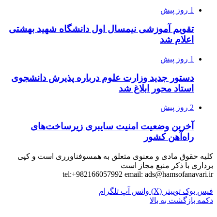
1 روز پیش
تقویم آموزشی نیمسال اول دانشگاه شهید بهشتی
اعلام شد
1 روز پیش
دستور جدید وزارت علوم درباره پذیرش دانشجوی
استاد محور ابلاغ شد
2 روز پیش
آخرین وضعیت امنیت سایبری زیرساخت‌های
راه‌آهن کشور
کلیه حقوق مادی و معنوی متعلق به همسوفناورری است و کپی
برداری با ذکر منبع مجاز است
tel:+982166057992 email:
ads@hamsofanavari.ir
فیس بوک
توییتر (X)
واتس آپ
تلگرام
دکمه بازگشت به بالا