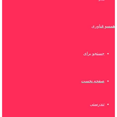
همسو فناوری
جستجو برای
صفحه نخست
تندرستی