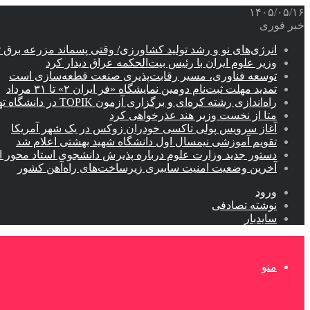
۱۴۰۵/۰۵/۱۶
خبر فوری
انرژی‌های نو و رشد تولید کشاورزی/ وقتی پسماند مزرعه‌ برق ت
وزیر علوم ایران با رئیس بیت‌الحکمه عراق دیدار کرد
توسعه فناوری، مسیر رقابت‌پذیری صنعت قطعه‌سازی است
تمدید مهلت ثبت‌نام دومین نمایشگاه «فر ایران ۲» تا ۳۱ مرداد
راه‌اندازی رشته کره‌ای و برگزاری آزمون TOPIK در دانشگاه تهران
متا از نخست وزیر هند عذرخواهی کرد
آغاز سرویس پولی تاکسی خودران زوکس در یک شهر آمریکا
تقویم آموزشی نیمسال اول دانشگاه شهید بهشتی اعلام شد
دستور جدید وزارت علوم درباره پذیرش دانشجوی استاد محور اب
آخرین وضعیت امنیت سایبری زیرساخت‌های راه‌آهن کشور
ورود
نوشته تصادفی
سایدبار
منو