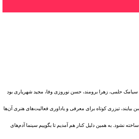
رفیع مددکار، سیامک حلمی، زهرا برومند، حسن نوروزی وفا، مجید شهریاری بود
یرعامل خانه سینما (علی دهکردی) و نیز اعضای هیأت مدیره همراه بود، پیش از اینکه این ۶ بازیگر روی سن بیایند، تیزری کوتاه برای معرفی و یاداوری فعالیت‌های هنری آن‌ها
ته نشود. به همین دلیل کنار هم آمدیم تا بگوییم سینما آدم‌های