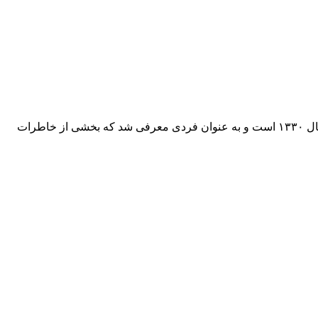
که در میان همکارانش به «حسن فردین» معروف است یکی دیگر از چهره‌های شب بازیگران بدلکار سینما بود. او متولد سال ۱۳۳۰ است و به عنوان فردی معرفی شد که بخشی از خاطرات