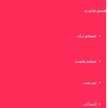
همسو فناوری
جستجو برای
صفحه نخست
تندرستی
اجتماعی