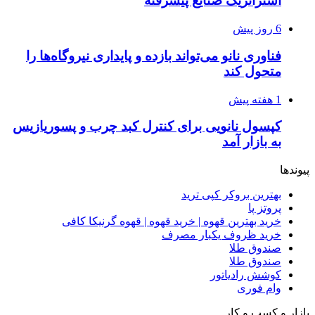
استراتژیک صنایع پیشرفته
6 روز پیش
فناوری نانو می‌تواند بازده و پایداری نیروگاه‌ها را
متحول کند
1 هفته پیش
کپسول نانویی برای کنترل کبد چرب و پسوریازیس
به بازار آمد
پیوندها
بهترین بروکر کپی ترید
پروتز پا
خرید بهترین قهوه | خرید قهوه | قهوه گرنیکا کافی
خرید ظروف یکبار مصرف
صندوق طلا
صندوق طلا
کوشش رادیاتور
وام فوری
بازار و کسب و کار