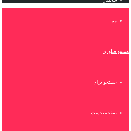
سایدبار
منو
همسو فناوری
جستجو برای
صفحه نخست