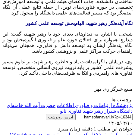
ساختمان دانشکده، جذب اعضای هیئت‌علمی و توسعه آموزش‌های
تخصصی در حوزه فناوری‌های نوین، از جمله نتایج عملی آن نگاه
آینده‌نگر بود که مسیر فعالیت‌های علمی دانشگاه را متحول کرد.
نگاه آینده‌نگر رهبر شهید، الهام‌بخش توسعه علمی کشور
شیخی، با اشاره به دیدارهای بعدی خود با رهبر شهید، گفت: این
دیدارها همواره برای فعالان حوزه علم و فناوری انگیزه‌بخش بود و
نگاه آینده‌نگر ایشان به توسعه دانش و فناوری، همچنان می‌تواند
راهنمای حرکت مراکز علمی و پژوهشی کشور باشد.
وی، در پایان با گرامیداشت یاد و خاطره رهبر شهید، بر تداوم مسیر
پیشرفت علمی کشور بر پایه تربیت نیروی انسانی متخصص، توسعه
فناوری‌های راهبردی و اتکا به ظرفیت‌های داخلی تأکید کرد.
منبع خبرگزاری مهر
برچسب ها
پژوهشگاه ارتباطات و فناوری اطلاعات
حضرت آیت الله خامنه‌ای
دانشگاه شیراز
رهبر شهید
فناوری نانو
آدرس رونوشت
۱۴۰۵/۰۴/۱۰
خواندن این مطلب 1 دقیقه زمان میبرد
فیس بوک
توییتر (X)
لینکدین
‫تامبلر
‫پین‌ترست
‫رددیت
‫VKontakte