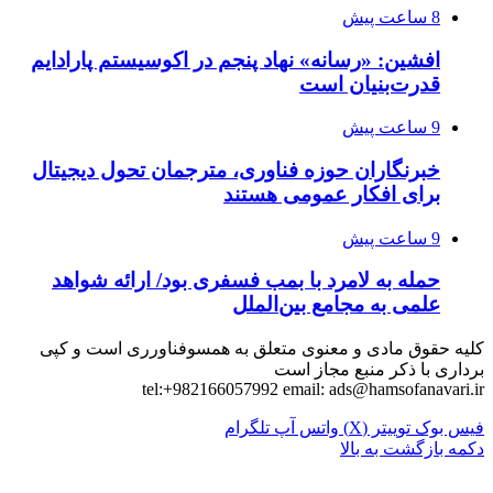
8 ساعت پیش
افشین: «رسانه» نهاد پنجم در اکوسیستم پارادایم
قدرت‌بنیان است
9 ساعت پیش
خبرنگاران حوزه فناوری، مترجمان تحول دیجیتال
برای افکار عمومی هستند
9 ساعت پیش
حمله به لامرد با بمب فسفری بود/ ارائه شواهد
علمی به مجامع بین‌الملل
کلیه حقوق مادی و معنوی متعلق به همسوفناورری است و کپی
برداری با ذکر منبع مجاز است
tel:+982166057992 email:
ads@hamsofanavari.ir
فیس بوک
توییتر (X)
واتس آپ
تلگرام
دکمه بازگشت به بالا