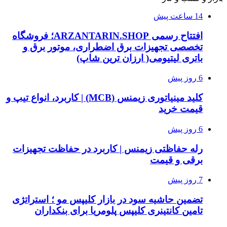
14 ساعت پیش
افتتاح رسمی ARZANTARIN.SHOP؛ فروشگاه
تخصصی تجهیزات برق اضطراری، موتور برق و
باتری لیتیومی( ارزان ترین شاپ)
6 روز پیش
کلید مینیاتوری زیمنس (MCB) | کاربرد، انواع تیپ و
قیمت خرید
6 روز پیش
رله حفاظتی زیمنس | کاربرد در حفاظت تجهیزات
برقی و قیمت
7 روز پیش
تضمین حاشیه سود در بازار کلیپس مو ؛ استراتژی
تامین کانتینری کلیپس پلومریا برای بنکداران