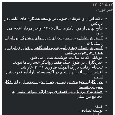
۱۴۰۵/۰۵/۱۷
خبر فوری
تأکید ایران و آفریقای جنوبی بر توسعه همکاری‌های علمی در
بریکس
نتایج نهایی آزمون دکتری سال ۱۴۰۵ اواخر مرداد اعلام می
شود
گسترش تبادل بورسیه و اجرای دوره های مشترک بین ایران
و اندونزی
گسترش همکاری‌های آموزشی، دانشگاهی و فناوری ایران و
هند درچارچوب بریکس
موبایلی که به ساعت هوشمند تبدیل می شود
خبرنگاران در طول جنگ فقط روایتگر خسارت‌ها نبودند
ثبت‌نام رقابت بزرگ المپیک فناوری ۲۰۲۶ آغاز شد
افشین: «رسانه» نهاد پنجم در اکوسیستم پارادایم قدرت‌بنیان
است
خبرنگاران حوزه فناوری، مترجمان تحول دیجیتال برای افکار
عمومی هستند
حمله به لامرد با بمب فسفری بود/ ارائه شواهد علمی به
مجامع بین‌الملل
ورود
نوشته تصادفی