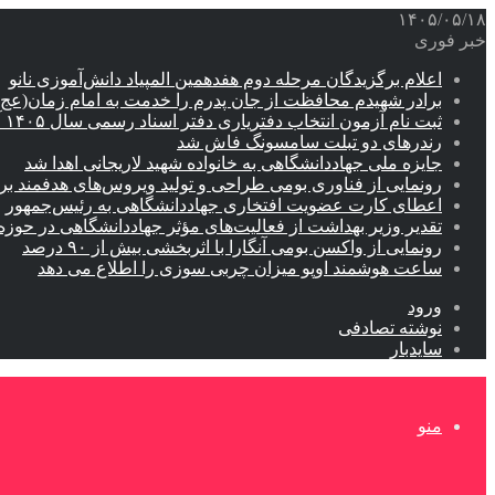
۱۴۰۵/۰۵/۱۸
خبر فوری
اعلام برگزیدگان مرحله دوم هفدهمین المپیاد دانش‌آموزی نانو
برادر شهیدم محافظت از جان پدرم را خدمت به امام زمان(عج
ثبت نام آزمون انتخاب دفتریاری دفتر اسناد رسمی سال ۱۴۰۵ آغاز شد
رندرهای دو تبلت سامسونگ فاش شد
جایزه ملی جهاددانشگاهی به خانواده شهید لاریجانی اهدا شد
رونمایی از فناوری بومی طراحی و تولید ویروس‌های هدفمند 
اعطای کارت عضویت افتخاری جهاددانشگاهی به رئیس‌جمهور
تقدیر وزیر بهداشت از فعالیت‌های مؤثر جهاددانشگاهی در حو
رونمایی از واکسن بومی آنگارا با اثربخشی بیش از ۹۰ درصد
ساعت هوشمند اوپو میزان چربی سوزی را اطلاع می دهد
ورود
نوشته تصادفی
سایدبار
منو