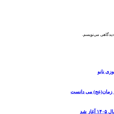
دیدگاهی می‌نویسم.
زی نانو
م زمان(عج) می دانست
ز شد