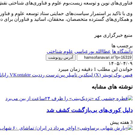
فناوری‌های نوین و توسعه زیست‌بوم علوم و فناوری‌های شناختی نقش بن
و همکاری‌های گسترده متخصصان، محققان، اساتید و فناوران برای دس
منبع خبرگزاری مهر
برچسب ها
دانشگاه ها
عطاالله پورعباسی
علوم شناختی
آدرس رونوشت
۱۴۰۵/۰۴/۰۹
خواندن این مطلب 1 دقیقه زمان میبرد
فیس بوک
توییتر (X)
لینکدین
‫تامبلر
‫پین‌ترست
‫رددیت
‫VKontakte
رایان
نوشته های مشابه
دلیل کوری‌های بی‌بازگشت کشف شد
3 هفته پیش