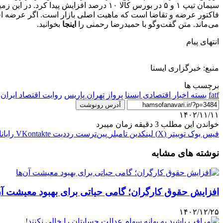
سیمان تیپ ۱ و ۵ در بورس کالا ۱۰ درصد 
فاکتور عرضه و تقاضا است که ماهیت اصلی بازار است. اگر عرضه افزا
می‌ماند. متن گفت‌وگو با حمیدرضا رحمنی را
اینجا
بخوانید.
انتهای پیام
منبع: خبرگزاری ایسنا
برچسب ها
fatf
بسته اخبار اقتصادی ایسنا
پرواز
تهران پاریس
روایت اقتصاد ایران
آدرس رونوشت
۱۴۰۲/۱۱/۱۱
خواندن این مطلب 3 دقیقه زمان میبرد
فیس بوک
توییتر (X)
لینکدین
‫تامبلر
‫پین‌ترست
‫رددیت
‫VKontakte
رایان
نوشته های مشابه
افزایش حقوق کارگران؛ گامی حیاتی برای بهبود معیشت آن
۱۴۰۲/۱۲/۲۵