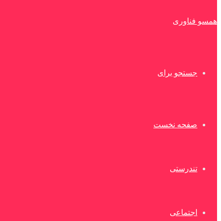
همسو فناوری
جستجو برای
صفحه نخست
تندرستی
اجتماعی