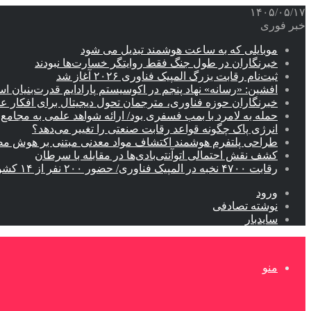
۱۴۰۵/۰۵/۱۷
خبر فوری
موبایلی که به ساعت هوشمند تبدیل می شود
خبرنگاران در طول جنگ فقط روایتگر خسارت‌ها نبودند
ثبت‌نام رقابت بزرگ المپیک فناوری ۲۰۲۶ آغاز شد
افشین: «رسانه» نهاد پنجم در اکوسیستم پارادایم قدرت‌بنیان ا
خبرنگاران حوزه فناوری، مترجمان تحول دیجیتال برای افکار 
حمله به لامرد با بمب فسفری بود/ ارائه شواهد علمی به مجامع ب
انرژی پاک چگونه قواعد رقابت صنعتی را تغییر می‌دهد؟
طراحی پلتفرم هوشمند اکتشاف مواد معدنی مبتنی بر هوش م
کشف نقش احتمالی اتوآنتی‌بادی‌ها در مقابله با سرطان
رقابت ۴۷۰۰ نخبه در المپیک فناوری/ حضور ۲۰۰ نفر از ۱۴ کشور دنیا
ورود
نوشته تصادفی
سایدبار
منو