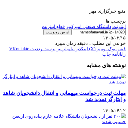
منبع خبرگزاری مهر
برچسب ها
اینترنت
دانشگاه صنعتی امیرکبیر
قطع اینترنت
آدرس رونوشت
۱۴۰۵/۰۲/۱۵
خواندن این مطلب 1 دقیقه زمان میبرد
فیس بوک
توییتر (X)
لینکدین
‫تامبلر
‫پین‌ترست
‫رددیت
‫VKontakte
رایانامه
چاپ
نوشته های مشابه
مهلت ثبت درخواست میهمانی و انتقال دانشجویان شاهد
و ایثارگر تمدید شد
۱۴۰۵/۰۴/۰۲