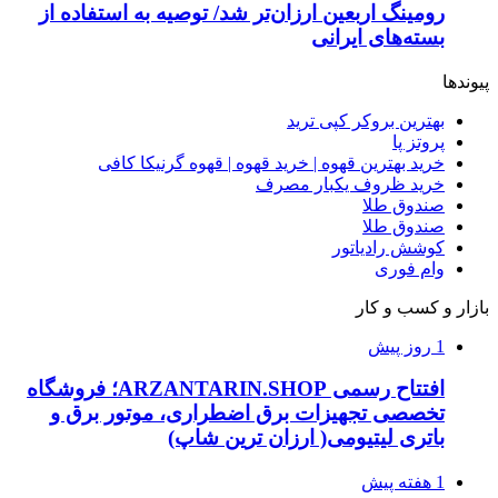
رومینگ اربعین ارزان‌تر شد/ توصیه به استفاده از
بسته‌های ایرانی
پیوندها
بهترین بروکر کپی ترید
پروتز پا
خرید بهترین قهوه | خرید قهوه | قهوه گرنیکا کافی
خرید ظروف یکبار مصرف
صندوق طلا
صندوق طلا
کوشش رادیاتور
وام فوری
بازار و کسب و کار
1 روز پیش
افتتاح رسمی ARZANTARIN.SHOP؛ فروشگاه
تخصصی تجهیزات برق اضطراری، موتور برق و
باتری لیتیومی( ارزان ترین شاپ)
1 هفته پیش