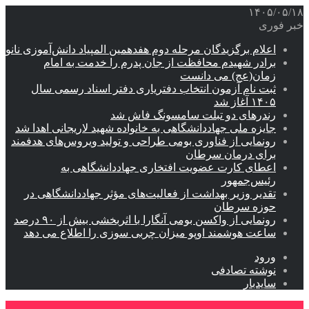
۱۴۰۵/۰۵/۱۸
خبر فوری
اعلام برگزیدگان مرحله دوم هفدهمین المپیاد دانش‌آموزی نانو
برادر شهیدم محافظت از جان پدرم را خدمت به امام
زمان(عج) می دانست
ثبت نام آزمون انتخاب دفتریاری دفتر اسناد رسمی سال
۱۴۰۵ آغاز شد
رندرهای دو تبلت سامسونگ فاش شد
جایزه ملی جهاددانشگاهی به خانواده شهید لاریجانی اهدا شد
رونمایی از فناوری بومی طراحی و تولید ویروس‌های هدفمند
برای درمان سرطان
اعطای کارت عضویت افتخاری جهاددانشگاهی به
رئیس‌جمهور
تقدیر وزیر بهداشت از فعالیت‌های مؤثر جهاددانشگاهی در
حوزه سرطان
رونمایی از واکسن بومی آنگارا با اثربخشی بیش از ۹۰ درصد
ساعت هوشمند اوپو میزان چربی سوزی را اطلاع می دهد
ورود
نوشته تصادفی
سایدبار