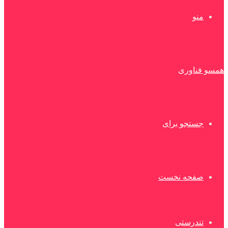
منو
همسو فناوری
جستجو برای
صفحه نخست
تندرستی