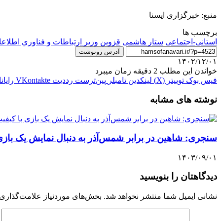
منبع: خبرگزاری ایسنا
برچسب ها
استانی-اجتماعی
ستار هاشمی
قزوين
وزير ارتباطات و فناوري اطلاع
آدرس رونوشت
۱۴۰۲/۱۲/۰۱
خواندن این مطلب 2 دقیقه زمان میبرد
فیس بوک
توییتر (X)
لینکدین
‫تامبلر
‫پین‌ترست
‫رددیت
‫VKontakte
رایان
نوشته های مشابه
سنجری: شاهین در برابر شمس‌آذر به دنبال نمایش یک باز
۱۴۰۳/۰۹/۰۱
دیدگاهتان را بنویسید
نشانی ایمیل شما منتشر نخواهد شد.
بخش‌های موردنیاز علامت‌گذاری 