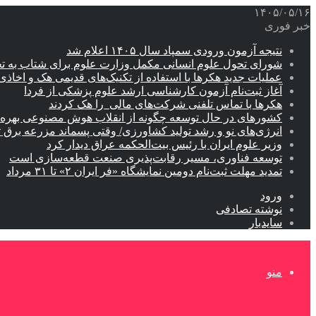
۱۴۰۵/۰۵/۱۶
خبر فوری
نتیجه آزمون ورودی سمپاد سال ۱۴۰۵ اعلام شد
شورای تحول علوم انسانی مکمل وزارت علوم برای شتاب به ت
عملیات جدید هکرها با استفاده از تکنیک‌های قدیمی هک و اخاذی
آغاز ثبت‌نام‌ آزمون کارشناسی ارشد علوم پزشکی از فردا
هکرها با تماس تلفنی شرکت‌های مالی را هک کردند
کشورهای در حال توسعه چگونه از انقلاب هوش مصنوعی بهره م
انرژی‌های نو و رشد تولید کشاورزی/ وقتی پسماند مزرعه‌ برق ت
وزیر علوم ایران با رئیس بیت‌الحکمه عراق دیدار کرد
توسعه فناوری، مسیر رقابت‌پذیری صنعت قطعه‌سازی است
تمدید مهلت ثبت‌نام دومین نمایشگاه «فر ایران ۲» تا ۳۱ مرداد
ورود
نوشته تصادفی
سایدبار
منو