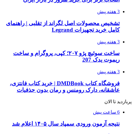
3 هفته پیش
تشخیص محصولات اصل لگراند از تقلبی | راهنمای
کامل خرید تجهیزات Legrand
3 هفته پیش
ساخت سوئیچ پژو ۲۰۷؛ کپی، پروگرام و ساخت
ریموت یدک 207
3 هفته پیش
فروشگاه کتاب DMDBook | خرید کتاب فانتزی،
عاشقانه، دارک رومنس و رمان بدون حذفیات
پربازدید تا الان
6 ساعت پیش
نتیجه آزمون ورودی سمپاد سال ۱۴۰۵ اعلام شد