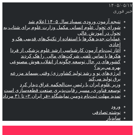
۱۴۰۵/۰۵/۱۷
خبر فوری
نتیجه آزمون ورودی سمپاد سال ۱۴۰۵ اعلام شد
شورای تحول علوم انسانی مکمل وزارت علوم برای شتاب به
تحول در آموزش عالی
عملیات جدید هکرها با استفاده از تکنیک‌های قدیمی هک و
اخاذی
آغاز ثبت‌نام‌ آزمون کارشناسی ارشد علوم پزشکی از فردا
هکرها با تماس تلفنی شرکت‌های مالی را هک کردند
کشورهای در حال توسعه چگونه از انقلاب هوش مصنوعی
بهره می‌برند؟
انرژی‌های نو و رشد تولید کشاورزی/ وقتی پسماند مزرعه‌
برق تولید می‌کند
وزیر علوم ایران با رئیس بیت‌الحکمه عراق دیدار کرد
توسعه فناوری، مسیر رقابت‌پذیری صنعت قطعه‌سازی است
تمدید مهلت ثبت‌نام دومین نمایشگاه «فر ایران ۲» تا ۳۱ مرداد
ورود
نوشته تصادفی
سایدبار