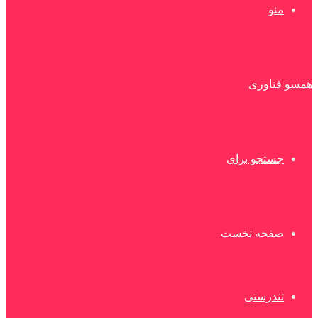
منو
همسو فناوری
جستجو برای
صفحه نخست
تندرستی