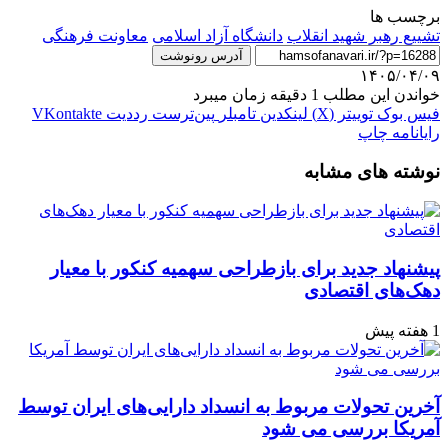
برچسب ها
تشییع رهبر شهید انقلاب
دانشگاه آزاد اسلامی
معاونت فرهنگی
آدرس رونوشت
۱۴۰۵/۰۴/۰۹
خواندن این مطلب 1 دقیقه زمان میبرد
فیس بوک
توییتر (X)
لینکدین
‫تامبلر
‫پین‌ترست
‫رددیت
‫VKontakte
رایانامه
چاپ
نوشته های مشابه
پیشنهاد جدید برای بازطراحی سهمیه کنکور با معیار
دهک‌های اقتصادی
1 هفته پیش
آخرین تحولات مربوط به انسداد دارایی‌های ایران توسط
آمریکا بررسی می شود