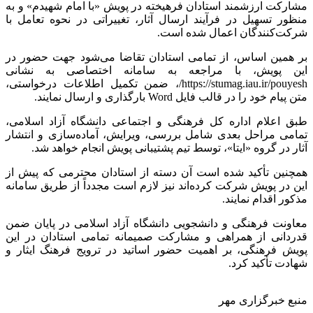
مشارکت ارزشمند استادان فرهیخته در پویش «با امام شهیدم» و به
منظور تسهیل در فرآیند ارسال آثار، تغییراتی در نحوه تعامل با
شرکت‌کنندگان اعمال شده است.
بر همین اساس، از تمامی استادان تقاضا می‌شود جهت حضور در
این پویش، با مراجعه به سامانه اختصاصی به نشانی
https://stumag.iau.ir/pouyesh/، ضمن تکمیل اطلاعات درخواستی،
متن پیام خود را در قالب فایل Word بارگذاری و ارسال نمایند.
طبق اعلام اداره کل فرهنگی و اجتماعی دانشگاه آزاد اسلامی،
تمامی مراحل بعدی شامل بررسی، ویرایش، آماده‌سازی و انتشار
آثار در گروه «ایتا»، توسط تیم پشتیبانی پویش انجام خواهد شد.
همچنین تأکید شده است آن دسته از استادان محترمی که پیش از
این در پویش شرکت کرده‌اند نیز لازم است مجدداً از طریق سامانه
مذکور اقدام نمایند.
معاونت فرهنگی و دانشجویی دانشگاه آزاد اسلامی در پایان ضمن
قدردانی از همراهی و مشارکت صمیمانه تمامی استادان در این
پویش فرهنگی، بر اهمیت حضور اساتید در ترویج فرهنگ ایثار و
شهادت تأکید کرد.
منبع خبرگزاری مهر