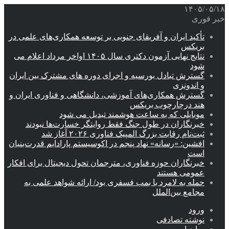
۱۴۰۵/۰۵/۱۸
خبر فوری
تأکید ایران و آفریقای جنوبی بر توسعه همکاری‌های علمی در
بریکس
نتایج نهایی آزمون دکتری سال ۱۴۰۵ اواخر مرداد اعلام می
شود
گسترش تبادل بورسیه و اجرای دوره های مشترک بین ایران
و اندونزی
گسترش همکاری‌های آموزشی، دانشگاهی و فناوری ایران و
هند درچارچوب بریکس
موبایلی که به ساعت هوشمند تبدیل می شود
خبرنگاران در طول جنگ فقط روایتگر خسارت‌ها نبودند
ثبت‌نام رقابت بزرگ المپیک فناوری ۲۰۲۶ آغاز شد
افشین: «رسانه» نهاد پنجم در اکوسیستم پارادایم قدرت‌بنیان
است
خبرنگاران حوزه فناوری، مترجمان تحول دیجیتال برای افکار
عمومی هستند
حمله به لامرد با بمب فسفری بود/ ارائه شواهد علمی به
مجامع بین‌الملل
ورود
نوشته تصادفی