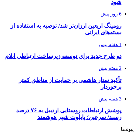
شود
6 روز پیش
رومینگ اربعین ارزان‌تر شد/ توصیه به استفاده از
بسته‌های ایرانی
1 هفته پیش
دو طرح جدید برای توسعه زیرساخت ارتباطی ایلام
2 هفته پیش
تأکید ستار هاشمی بر حمایت از مناطق کمتر
برخوردار
3 هفته پیش
پوشش ارتباطات روستایی اردبیل به ۷۶ درصد
رسید/ سرعین؛ پایلوت شهر هوشمند
پیوندها