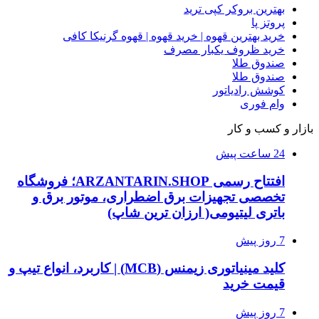
بهترین بروکر کپی ترید
پروتز پا
خرید بهترین قهوه | خرید قهوه | قهوه گرنیکا کافی
خرید ظروف یکبار مصرف
صندوق طلا
صندوق طلا
کوشش رادیاتور
وام فوری
بازار و کسب و کار
24 ساعت پیش
افتتاح رسمی ARZANTARIN.SHOP؛ فروشگاه
تخصصی تجهیزات برق اضطراری، موتور برق و
باتری لیتیومی( ارزان ترین شاپ)
7 روز پیش
کلید مینیاتوری زیمنس (MCB) | کاربرد، انواع تیپ و
قیمت خرید
7 روز پیش