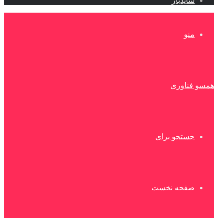
سایدبار
منو
همسو فناوری
جستجو برای
صفحه نخست