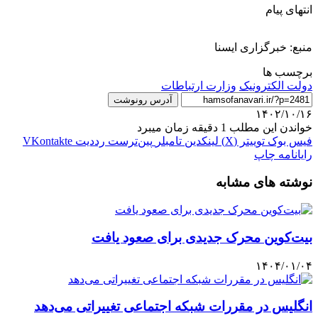
انتهای پیام
منبع: خبرگزاری ایسنا
برچسب ها
دولت الکترونیک
وزارت ارتباطات
آدرس رونوشت
۱۴۰۲/۱۰/۱۶
خواندن این مطلب 1 دقیقه زمان میبرد
فیس بوک
توییتر (X)
لینکدین
‫تامبلر
‫پین‌ترست
‫رددیت
‫VKontakte
رایانامه
چاپ
نوشته های مشابه
بیت‌کوین محرک جدیدی برای صعود یافت
۱۴۰۴/۰۱/۰۴
انگلیس در مقررات شبکه اجتماعی تغییراتی می‌دهد