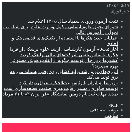
۱۴۰۵/۰۵/۱۷
خبر فوری
نتیجه آزمون ورودی سمپاد سال ۱۴۰۵ اعلام شد
شورای تحول علوم انسانی مکمل وزارت علوم برای شتاب به
تحول در آموزش عالی
عملیات جدید هکرها با استفاده از تکنیک‌های قدیمی هک و
اخاذی
آغاز ثبت‌نام‌ آزمون کارشناسی ارشد علوم پزشکی از فردا
هکرها با تماس تلفنی شرکت‌های مالی را هک کردند
کشورهای در حال توسعه چگونه از انقلاب هوش مصنوعی
بهره می‌برند؟
انرژی‌های نو و رشد تولید کشاورزی/ وقتی پسماند مزرعه‌
برق تولید می‌کند
وزیر علوم ایران با رئیس بیت‌الحکمه عراق دیدار کرد
توسعه فناوری، مسیر رقابت‌پذیری صنعت قطعه‌سازی است
تمدید مهلت ثبت‌نام دومین نمایشگاه «فر ایران ۲» تا ۳۱ مرداد
ورود
نوشته تصادفی
سایدبار