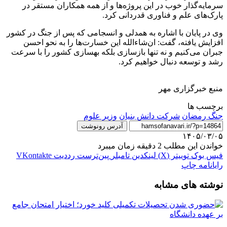
سرمایه‌گذار خوب در این پروژه‌ها و از همه همکاران مستقر در
پارک‌های علم و فناوری قدردانی کرد.
وی در پایان با اشاره به همدلی و انسجامی که پس از جنگ در کشور
افزایش یافته، گفت: ان‌شاءالله این خسارت‌ها را به نحو احسن
جبران می‌کنیم و نه تنها بازسازی بلکه بهسازی کشور را با سرعت
رشد و توسعه دنبال خواهیم کرد.
منبع خبرگزاری مهر
برچسب ها
جنگ رمضان
شرکت دانش بنیان
وزیر علوم
آدرس رونوشت
۱۴۰۵/۰۳/۰۵
خواندن این مطلب 2 دقیقه زمان میبرد
فیس بوک
توییتر (X)
لینکدین
‫تامبلر
‫پین‌ترست
‫رددیت
‫VKontakte
رایانامه
چاپ
نوشته های مشابه