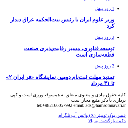
1 روز پیش
وزیر علوم ایران با رئیس بیت‌الحکمه عراق دیدار
کرد
2 روز پیش
توسعه فناوری، مسیر رقابت‌پذیری صنعت
قطعه‌سازی است
2 روز پیش
تمدید مهلت ثبت‌نام دومین نمایشگاه «فر ایران ۲»
تا ۳۱ مرداد
کلیه حقوق مادی و معنوی متعلق به همسوفناورری است و کپی
برداری با ذکر منبع مجاز است
tel:+982166057992 email:
ads@hamsofanavari.ir
فیس بوک
توییتر (X)
واتس آپ
تلگرام
دکمه بازگشت به بالا