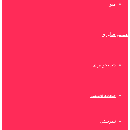
منو
همسو فناوری
جستجو برای
صفحه نخست
تندرستی