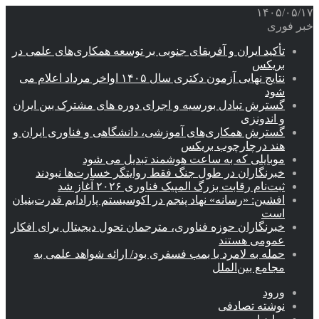
۱۴۰۵/۰۵/۱۷
خبر فوری
تأکید ایران و آفریقای جنوبی بر توسعه همکاری‌های علمی در
بریکس
نتایج نهایی آزمون دکتری سال ۱۴۰۵ اواخر مرداد اعلام می
شود
گسترش تبادل بورسیه و اجرای دوره های مشترک بین ایران
و اندونزی
گسترش همکاری‌های آموزشی، دانشگاهی و فناوری ایران و
هند درچارچوب بریکس
موبایلی که به ساعت هوشمند تبدیل می شود
خبرنگاران در طول جنگ فقط روایتگر خسارت‌ها نبودند
ثبت‌نام رقابت بزرگ المپیک فناوری ۲۰۲۶ آغاز شد
افشین: «رسانه» نهاد پنجم در اکوسیستم پارادایم قدرت‌بنیان
است
خبرنگاران حوزه فناوری، مترجمان تحول دیجیتال برای افکار
عمومی هستند
حمله به لامرد با بمب فسفری بود/ ارائه شواهد علمی به
مجامع بین‌الملل
ورود
نوشته تصادفی