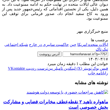
دیوان عالی ایالات متحده در نهایت حکم به ادامه ممنوعیت داد. به
همین دلیل، یکی از نخستین اقداماتی که رئیس‌جمهور جدید پس از
ورود به کاخ سفید انجام داد، صدور فرمانی برای توقف این
ممنوعیت بود.
منبع خبرگزاری مهر
برچسب ها
ایالات متحده امریکا
چین
حاکمیت سایبری در خارج
شبکه اجتماعی
تیک تاک
آدرس رونوشت
۱۴۰۴/۰۳/۱۷
خواندن این مطلب 1 دقیقه زمان میبرد
فیس بوک
توییتر (X)
لینکدین
‫تامبلر
‫پین‌ترست
‫رددیت
‫VKontakte
رایانامه
چاپ
نوشته های مشابه
ماهواره ناهید ۲ نقطه‌عطف مخابرات فضایی و مشارکت
بخش خصوصی است