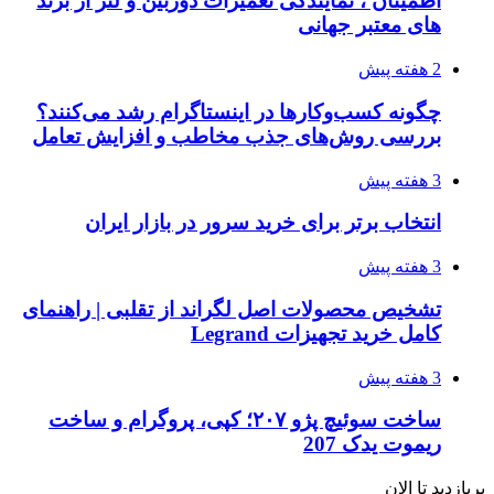
اطمینان ، نمایندگی تعمیرات دوربین و لنز از برند
های معتبر جهانی
2 هفته پیش
چگونه کسب‌وکارها در اینستاگرام رشد می‌کنند؟
بررسی روش‌های جذب مخاطب و افزایش تعامل
3 هفته پیش
انتخاب برتر برای خرید سرور در بازار ایران
3 هفته پیش
تشخیص محصولات اصل لگراند از تقلبی | راهنمای
کامل خرید تجهیزات Legrand
3 هفته پیش
ساخت سوئیچ پژو ۲۰۷؛ کپی، پروگرام و ساخت
ریموت یدک 207
پربازدید تا الان