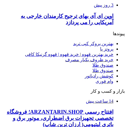
3 روز پیش
اوپن ای آی بهای ترجیح کارمندان خارجی به
آمریکایی را می پردازد
پیوندها
بهترین بروکر کپی ترید
پروتز پا
خرید بهترین قهوه | خرید قهوه | قهوه گرنیکا کافی
خرید ظروف یکبار مصرف
صندوق طلا
صندوق طلا
کوشش رادیاتور
وام فوری
بازار و کسب و کار
14 ساعت پیش
افتتاح رسمی ARZANTARIN.SHOP؛ فروشگاه
تخصصی تجهیزات برق اضطراری، موتور برق و
باتری لیتیومی( ارزان ترین شاپ)