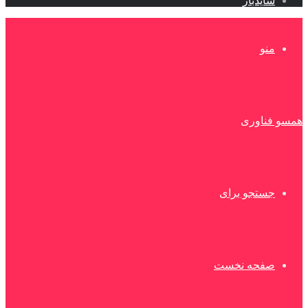
سایدبار
منو
همسو فناوری
جستجو برای
صفحه نخست