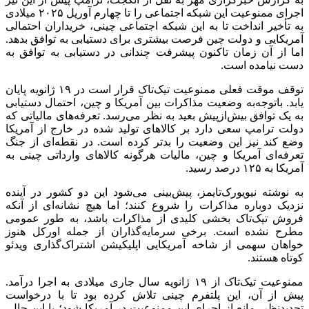
اجرای ممنوعیت این شبکه اجتماعی را تا چهارم آوریل ۲۰۲۵ میلادی
به تأخیر انداخت تا به این شبکه اجتماعی چینی، خریداران احتمالی
آمریکایی و دولت چین فرصت بیشتری برای دستیابی به توافق بدهد.
اما از آن زمان تاکنون پیشرفت چندانی در دستیابی به توافق به
دست نیامده است.
توقف موقت فعلی ممنوعیت تیک‌تاک قرار است در ۱۹ ژانویه پایان
یابد. باتوجه‌به وضعیت مذاکرات بین آمریکا و چین، احتمال دستیابی
به یک توافق بیش‌ازپیش بعید به نظر می‌رسد. تعرفه‌های مالیاتی که
دولت ترامپ سعی دارد بر کالاهای تولید شده در خارج از آمریکا
وضع کند نیز این وضعیت را بدتر کرده است. در نقطه‌ای از جنگ
تعرفه‌ای آمریکا و چین، مالیات هرگونه کالاهای وارداتی چینی به
آمریکا به ۱۲۵ درصد رسید.
به نوشته نیویورک‌تایمز، پیش‌بینی می‌شود این دو کشور در آینده
نزدیک دوباره مذاکرات را شروع کنند؛ اما هیچ نشانه‌ای از آنکه
فروش تیک‌تاک بخشی کلیدی از مذاکرات باشد، به طور عمومی
مطرح نشده است. برخی سرمایه‌گذاران از جمله اورکل هنوز
خواهان سهمی از شاخه آمریکایی اپلیکیشن اشتراک‌گذاری ویدئو
کوتاه هستند.
ممنوعیت تیک‌تاک از ۱۹ ژانویه سال جاری میلادی به اجرا درآمد.
پیش از آن، این پلتفرم چینی تلاش کرده بود تا با درخواست
تجدیدنظر، مانع از اجرای این ممنوعیت در آمریکا شود؛ با این حال،