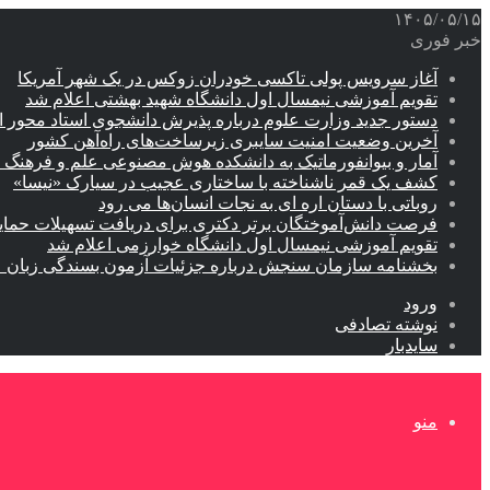
۱۴۰۵/۰۵/۱۵
خبر فوری
آغاز سرویس پولی تاکسی خودران زوکس در یک شهر آمریکا
تقویم آموزشی نیمسال اول دانشگاه شهید بهشتی اعلام شد
دستور جدید وزارت علوم درباره پذیرش دانشجوی استاد محور اب
آخرین وضعیت امنیت سایبری زیرساخت‌های راه‌آهن کشور
آمار و بیوانفورماتیک به دانشکده هوش مصنوعی علم و فرهنگ 
کشف یک قمر ناشناخته با ساختاری عجیب در سیارک «نیسا»
روباتی با دستان اره ای به نجات انسان‌ها می رود
فرصت دانش‌آموختگان برتر دکتری‌ برای دریافت تسهیلات حمایتی تا ۲۰
تقویم آموزشی نیمسال اول دانشگاه خوارزمی اعلام شد
بخشنامه سازمان سنجش درباره جزئیات آزمون بسندگی زبان 
ورود
نوشته تصادفی
سایدبار
منو