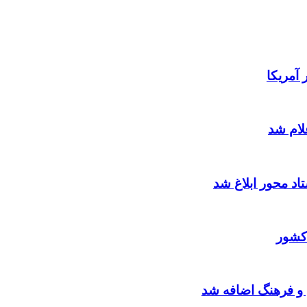
آمریکا
لام شد
د محور ابلاغ شد
کشور
 و فرهنگ اضافه شد