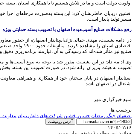
اولویت دولت است و ما در تلاش هستیم تا با همکاری استان، بسته حمای
افشین درپایان خاطرنشان کرد: این بسته به‌صورت مرحله‌ای اجرا خ
مسیر تولید پایدار است.
رفع مشکلات صنایع آسیب‌دیده اصفهان با تصویب بسته حمایتی ویژه
در ادامه نشست، مهدی جمالی‌نژاد،استاندار اصفهان، از حضور معاو
اقتصادی استان را
صنایع نیز متأثر شده‌اند که رسیدگی به آن، نیازمند برنامه‌ریزی دقیق 
وی ادامه داد: در این نشست مقرر شد با توجه به تنوع آسیب‌ها و م
تصویب به هیئت وزیران ارائه شود. در صورت تصویب این بسته، بخش
استاندار اصفهان در پایان سخنان خود از همکاری و همراهی معاونت 
اشتغال در اصفهان باشد.
منبع خبرگزاری مهر
برچسب ها
اصفهان
جنگ رمضان
حسین افشین
شرکت های دانش بنیان
معاونت ع
آدرس رونوشت
۱۴۰۵/۰۲/۱۶
خواندن این مطلب 2 دقیقه زمان میبرد