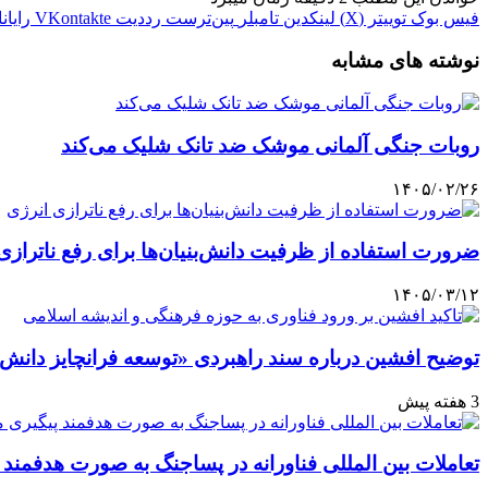
فیس بوک
توییتر (X)
لینکدین
‫تامبلر
‫پین‌ترست
‫رددیت
‫VKontakte
رایان
نوشته های مشابه
روبات جنگی آلمانی موشک ضد تانک شلیک می‌کند
۱۴۰۵/۰۲/۲۶
ضرورت استفاده از ظرفیت دانش‌بنیان‌ها برای رفع ناترازی
۱۴۰۵/۰۳/۱۲
توضیح افشین درباره سند راهبردی «توسعه فرانچایز دانش‌ب
3 هفته پیش
تعاملات بین المللی فناورانه در پساجنگ به صورت هدفمند