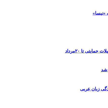
 «نیسا»
ایتی تا ۲۰مرداد
 شد
گی زبان عربی