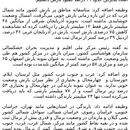
وظیفه اضافه کرد: متاسفانه مناطق پر بارش کشور مانند شمال
غرب که در این بازه زمانی بارش خوبی می‌گرفت،‌ امسال وضعیت
خوشایندی نداشته است، به‌ویژه آذربایجان شرقی از میانگین ۴۸
میلیمتر بارش فقط ۱۲ میلیمتر بارش را دریافت کرده که نشاندهنده
کاهش ۷۵ درصدی بارش است. بارش در آذربایجان غربی ۳۶ درصد،
اردبیل ۳۹ درصد کمتر از نرمال ثبت شد.
به گفته رئیس مرکز ملی اقلیم و مدیریت بحران خشکسالی
سازمان هواشناسی کشور، میزان بارش در مرکز کشور هم طی
پاییز وضعیت جالبی نداشته است. به عنوان نمونه بارش اصفهان ۶۵
درصد و مرکزی ۵۷ درصد کمتر از میانگین بلندمدت بوده است.
وی اضافه کرد: غرب و جنوب غرب کشور مثل لرستان، ایلام،
خوزستان و چهارمحال و بختیاری از نظر میزان بارش وضعیت
خوبی ندارند. به عنوان نمونه بارندگی در چهارمحال و بختیاری ۵۳
درصد زیر نرمال است و از ۷۷ میلیمتر بارشی که باید دریافت
می‌کرده است تنها ۲۴ میلیمتر بارندگی داشته است.
وظیفه ادامه داد: بارندگی در استان‌هایی مانند تهران، خراسان
جنوبی، خراسان رضوی، خراسان شمالی، سواحل شمالی کشور
یعنی گیلان و مازندان در وضعیت نرمال و قدری بیش از نرمال ثبت
شده و در بقیه نقاط کشور مانند مرکز، شمال غرب، غرب، جنوب
غرب، جنوب شرق و شرق کشور بسیار کمتر از نرمال بوده است