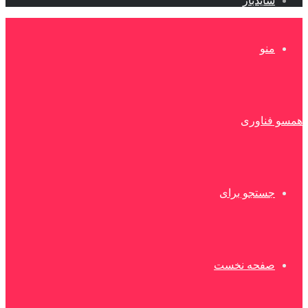
سایدبار
منو
همسو فناوری
جستجو برای
صفحه نخست