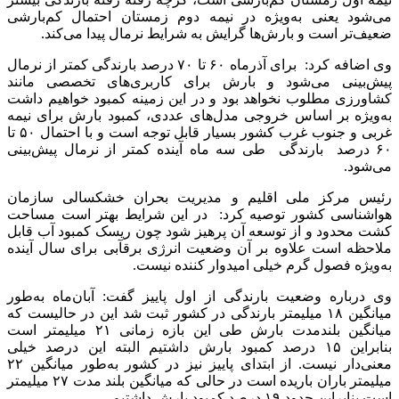
می‌شود یعنی به‌ویژه در نیمه دوم زمستان احتمال کم‌بارشی
ضعیف‌تر است و بارش‌ها گرایش به شرایط نرمال پیدا می‌کند.
وی اضافه کرد: برای آذرماه ۶۰ تا ۷۰ درصد بارندگی کمتر از نرمال
پیش‌بینی می‌شود و بارش برای کاربری‌های تخصصی مانند
کشاورزی مطلوب نخواهد بود و در این زمینه کمبود خواهیم داشت
به‌ویژه بر اساس خروجی مدل‌های عددی، کمبود بارش برای نیمه
غربی و جنوب غرب کشور بسیار قابل توجه است و با احتمال ۵۰ تا
۶۰ درصد بارندگی طی سه ماه آینده کمتر از نرمال پیش‌بینی
می‌شود.
رئیس مرکز ملی اقلیم و مدیریت بحران خشکسالی سازمان
هواشناسی کشور توصیه کرد: در این شرایط بهتر است مساحت
کشت محدود و از توسعه آن پرهیز شود چون ریسک کمبود آب قابل
ملاحظه است علاوه بر آن وضعیت انرژی برقآبی برای سال آینده
به‌ویژه فصول گرم خیلی امیدوار کننده نیست.
وی درباره وضعیت بارندگی از اول پاییز گفت: آبان‌ماه به‌طور
میانگین ۱۸ میلیمتر بارندگی در کشور ثبت شد این در حالیست که
میانگین بلندمدت بارش طی این بازه زمانی ۲۱ میلیمتر است
بنابراین ۱۵ درصد کمبود بارش داشتیم البته این درصد خیلی
معنی‌دار نیست. از ابتدای پاییز نیز در کشور به‌طور میانگین ۲۲
میلیمتر باران باریده است در حالی که میانگین بلند مدت ۲۷ میلیمتر
است بنابراین حدود ۱۹ درصد کمبود بارش داشتیم.