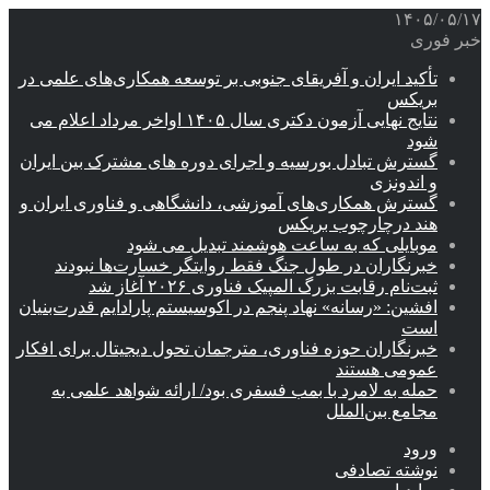
۱۴۰۵/۰۵/۱۷
خبر فوری
تأکید ایران و آفریقای جنوبی بر توسعه همکاری‌های علمی در
بریکس
نتایج نهایی آزمون دکتری سال ۱۴۰۵ اواخر مرداد اعلام می
شود
گسترش تبادل بورسیه و اجرای دوره های مشترک بین ایران
و اندونزی
گسترش همکاری‌های آموزشی، دانشگاهی و فناوری ایران و
هند درچارچوب بریکس
موبایلی که به ساعت هوشمند تبدیل می شود
خبرنگاران در طول جنگ فقط روایتگر خسارت‌ها نبودند
ثبت‌نام رقابت بزرگ المپیک فناوری ۲۰۲۶ آغاز شد
افشین: «رسانه» نهاد پنجم در اکوسیستم پارادایم قدرت‌بنیان
است
خبرنگاران حوزه فناوری، مترجمان تحول دیجیتال برای افکار
عمومی هستند
حمله به لامرد با بمب فسفری بود/ ارائه شواهد علمی به
مجامع بین‌الملل
ورود
نوشته تصادفی