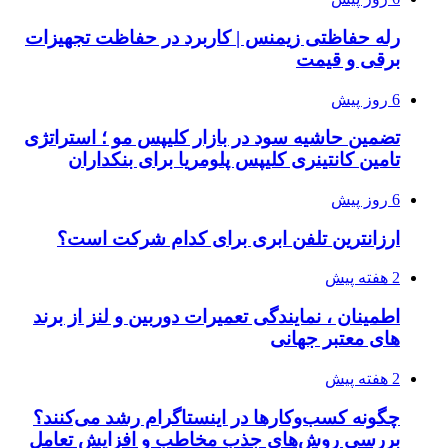
رله حفاظتی زیمنس | کاربرد در حفاظت تجهیزات
برقی و قیمت
6 روز پیش
تضمین حاشیه سود در بازار کلیپس مو ؛ استراتژی
تامین کانتینری کلیپس پلومریا برای بنکداران
6 روز پیش
ارزانترین تلفن ابری برای کدام شرکت است؟
2 هفته پیش
اطمینان ، نمایندگی تعمیرات دوربین و لنز از برند
های معتبر جهانی
2 هفته پیش
چگونه کسب‌وکارها در اینستاگرام رشد می‌کنند؟
بررسی روش‌های جذب مخاطب و افزایش تعامل