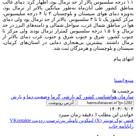
۱.۱ درجه سلسیوس بالار از حد نرمال بود، اظهار کرد: دمای غالب
مناطق کشور طی آبان‌ماه به‌طور میانگین بالاتر ار نرمال بود،
به‌ویژه دمای هوای سیستان و بلوچستان ۳ تا ۴ درجه سلیسیوس،
مرکز کشور یک تا تا ۳ سلسیوس بالاتر از حد نرمال بود ولی دمای
هوا در مناطق شمال غرب، سواحل شمالی و دامنه‌های البرز در حد
نرمال و تا ۱.۵ درجه سلسیوس کمتراز نرمال بودند ولی مرکز تا
جنوب کشور، شرق و جنوب شرق و جنوب غرب دمای بالاتر از
نرمال داشتند. بیشترین بی‌هنجاری دمایی در استان‌های کرمان،
سیستان و بلوچستان و هرمزگان ثبت شد.
انتهای پیام
منبع:ایسنا
برچسب ها
سازمان هواشناسی کشور
کم بارشی
گرما
وضعیت دما و بارش
آدرس رونوشت
۱۴۰۳/۰۹/۰۴
خواندن این مطلب 3 دقیقه زمان میبرد
فیس بوک
توییتر (X)
لینکدین
‫تامبلر
‫پین‌ترست
‫رددیت
‫VKontakte
رایانامه
چاپ