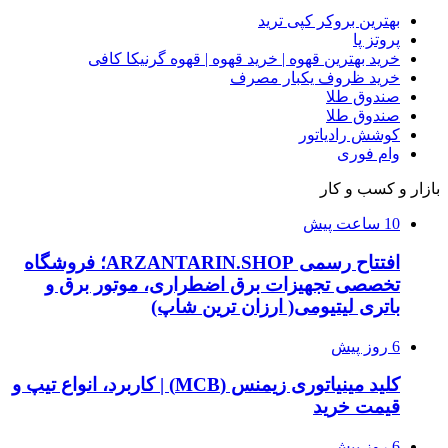
بهترین بروکر کپی ترید
پروتز پا
خرید بهترین قهوه | خرید قهوه | قهوه گرنیکا کافی
خرید ظروف یکبار مصرف
صندوق طلا
صندوق طلا
کوشش رادیاتور
وام فوری
بازار و کسب و کار
10 ساعت پیش
افتتاح رسمی ARZANTARIN.SHOP؛ فروشگاه
تخصصی تجهیزات برق اضطراری، موتور برق و
باتری لیتیومی( ارزان ترین شاپ)
6 روز پیش
کلید مینیاتوری زیمنس (MCB) | کاربرد، انواع تیپ و
قیمت خرید
6 روز پیش