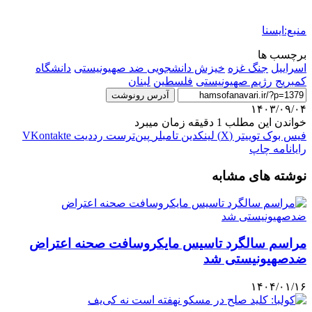
منبع:ایسنا
برچسب ها
اسراييل
جنگ غزه
خیزش دانشجویی ضد صهیونیستی
دانشگاه
کمبریج
رژيم صهيونيستی
فلسطين
لبنان
آدرس رونوشت
۱۴۰۳/۰۹/۰۴
خواندن این مطلب 1 دقیقه زمان میبرد
فیس بوک
توییتر (X)
لینکدین
‫تامبلر
‫پین‌ترست
‫رددیت
‫VKontakte
رایانامه
چاپ
نوشته های مشابه
مراسم سالگرد تاسیس مایکروسافت صحنه اعتراض
ضدصهیونیستی شد
۱۴۰۴/۰۱/۱۶