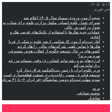
۱۴۰۵/۰۵/۱۶
خبر فوری
نتیجه آزمون ورودی سمپاد سال ۱۴۰۵ اعلام شد
شورای تحول علوم انسانی مکمل وزارت علوم برای شتاب به
تحول در آموزش عالی
عملیات جدید هکرها با استفاده از تکنیک‌های قدیمی هک و
اخاذی
آغاز ثبت‌نام‌ آزمون کارشناسی ارشد علوم پزشکی از فردا
هکرها با تماس تلفنی شرکت‌های مالی را هک کردند
کشورهای در حال توسعه چگونه از انقلاب هوش مصنوعی
بهره می‌برند؟
انرژی‌های نو و رشد تولید کشاورزی/ وقتی پسماند مزرعه‌
برق تولید می‌کند
وزیر علوم ایران با رئیس بیت‌الحکمه عراق دیدار کرد
توسعه فناوری، مسیر رقابت‌پذیری صنعت قطعه‌سازی است
تمدید مهلت ثبت‌نام دومین نمایشگاه «فر ایران ۲» تا ۳۱ مرداد
ورود
نوشته تصادفی
سایدبار