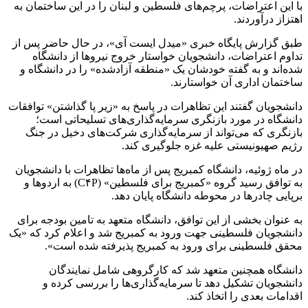
با این اعتراضات، پرچم‌های فلسطین و لبنان را در این ساختمان به
اهتزاز درآوردند.
طبق گزارش پایگاه خبری «میدل ایست آی»، در حال حاضر پس از
تداوم اعتراضات، دانشجویان خواستار خروج نیروها از دانشگاه
شده‌اند و به گفته خودشان یک «منطقه آزادشده» را در دانشگاه و
ساختمان اداری آن خواستارند.
دانشجویان گفتند این تظاهرات در پاسخ به «زیر پا گذاشتن» توافقات
دانشگاه در مورد بازنگری سرمایه‌گذاری‌های تسلیحاتی است؛
بازنگری که می‌تواند از سرمایه‌گذاری شرکت‌های دخیل در جنگ
رژیم صهیونیستی علیه غزه جلوگیری کند.
در ماه ژوئیه، دانشگاه کمبریج پس از ماه‌ها تظاهرات با دانشجویان
به توافق رسید گروه «کمبریج برای فلسطین» (C۴P) به اردوها و
برپایی چادرها در محوطه دانشگاه پایان دهد.
به عنوان بخشی از این توافق، دانشگاه متعهد به تامین بودجه برای
دانشجویان فلسطینی جهت ورود به کمبریج شد و اعلام کرد که «یک
محقق فلسطینی برای ورود به کمبریج پذیرفته شده است».
دانشگاه همچنین متعهد شد که کارگروهی شامل نمایندگان
دانشجویان تشکیل دهد تا سرمایه‌گذاری‌ها را بررسی کرده و
اقدامات بعدی را اتخاذ کند.