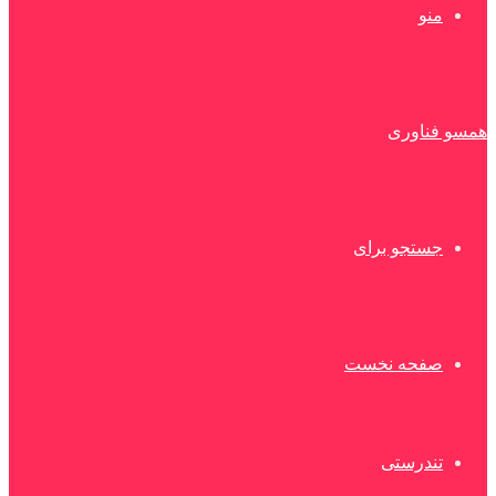
منو
همسو فناوری
جستجو برای
صفحه نخست
تندرستی