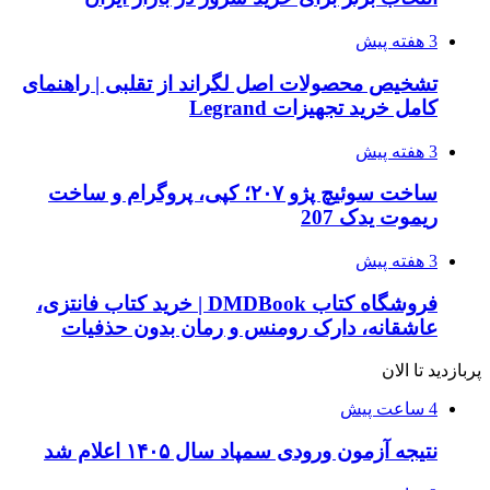
3 هفته پیش
تشخیص محصولات اصل لگراند از تقلبی | راهنمای
کامل خرید تجهیزات Legrand
3 هفته پیش
ساخت سوئیچ پژو ۲۰۷؛ کپی، پروگرام و ساخت
ریموت یدک 207
3 هفته پیش
فروشگاه کتاب DMDBook | خرید کتاب فانتزی،
عاشقانه، دارک رومنس و رمان بدون حذفیات
پربازدید تا الان
4 ساعت پیش
نتیجه آزمون ورودی سمپاد سال ۱۴۰۵ اعلام شد