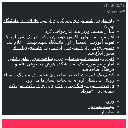
۱۴۰۵/۰۵/۱۵
خبر فوری
راه‌اندازی رشته کره‌ای و برگزاری آزمون TOPIK در دانشگاه
تهران
متا از نخست وزیر هند عذرخواهی کرد
آغاز سرویس پولی تاکسی خودران زوکس در یک شهر آمریکا
تقویم آموزشی نیمسال اول دانشگاه شهید بهشتی اعلام شد
دستور جدید وزارت علوم درباره پذیرش دانشجوی استاد
محور ابلاغ شد
آخرین وضعیت امنیت سایبری زیرساخت‌های راه‌آهن کشور
آمار و بیوانفورماتیک به دانشکده هوش مصنوعی علم و
فرهنگ اضافه شد
کشف یک قمر ناشناخته با ساختاری عجیب در سیارک «نیسا»
روباتی با دستان اره ای به نجات انسان‌ها می رود
فرصت دانش‌آموختگان برتر دکتری‌ برای دریافت تسهیلات
حمایتی تا ۲۰مرداد
ورود
نوشته تصادفی
سایدبار