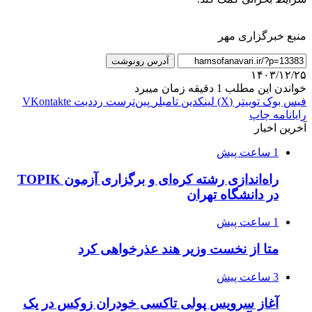
منبع خبرگزاری مهر
آدرس رونوشت
۱۴۰۳/۱۲/۲۵
خواندن این مطلب 1 دقیقه زمان میبرد
فیس بوک
توییتر (X)
لینکدین
‫تامبلر
‫پین‌ترست
‫رددیت
‫VKontakte
رایانامه
چاپ
آخرین اخبار
1 ساعت پیش
راه‌اندازی رشته کره‌ای و برگزاری آزمون TOPIK
در دانشگاه تهران
1 ساعت پیش
متا از نخست وزیر هند عذرخواهی کرد
3 ساعت پیش
آغاز سرویس پولی تاکسی خودران زوکس در یک