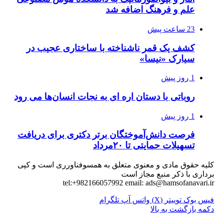
علم و فرهنگ اضافه شد
23 ساعت پیش
کشف یک قمر ناشناخته با ساختاری عجیب در
سیارک «نیسا»
1 روز پیش
روباتی با دستان اره ای به نجات انسان‌ها می رود
1 روز پیش
فرصت دانش‌آموختگان برتر دکتری‌ برای دریافت
تسهیلات حمایتی تا ۲۰مرداد
کلیه حقوق مادی و معنوی متعلق به همسوفناورری است و کپی
برداری با ذکر منبع مجاز است
tel:+982166057992 email:
ads@hamsofanavari.ir
فیس بوک
توییتر (X)
واتس آپ
تلگرام
دکمه بازگشت به بالا