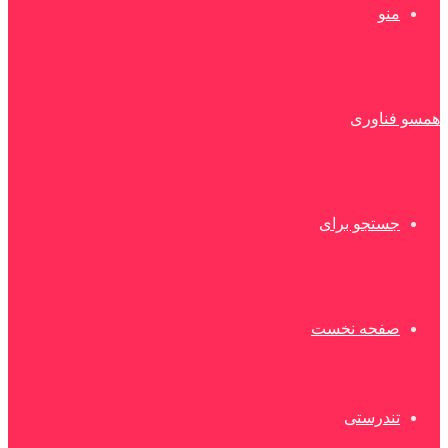
منو
همسو فناوری
جستجو برای
صفحه نخست
تندرستی