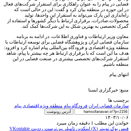
فضایی در پیام را به عنوان راهکاری برای استقرار شرکت‌های فعال
در این حوزه در منطقه بیان کرد و گفت: این در حالی است که
راه‌اندازی این پارک می‌تواند به استقرار این واحدها، تولید
محصولات،صادرات، برقراری ارتباط با دیگر کشورها و استفاده از
گمرک تخصصی به بهترین شکل به این شرکت‌ها کمک کند.
معاون وزیر ارتباطات و فناوری اطلاعات، در ادامه به برنامه
سازمان فضایی ایران و پژوهشگاه فضایی برای توسعه ارتباطات با
منطقه ویژه اقتصادی و فرودگاه بین‌المللی پیام اشاره کرد و افزود:
هدف ما این است که با برقراری ارتباط هر چه بیشتر با پیام، شاهد
استقرار شرکت‌های تخصصی بیشتری در صنعت فضایی در این
منطقه باشیم.
انتهای پیام
منبع: خبرگزاری ایسنا
برچسب ها
سازمان فضايی ايران
فرودگاه پیام
منطقه ویژه اقتصادی پیام
آدرس رونوشت
۱۴۰۳/۱۰/۰۶
خواندن این مطلب 1 دقیقه زمان میبرد
فیس بوک
توییتر (X)
لینکدین
‫تامبلر
‫پین‌ترست
‫رددیت
‫VKontakte