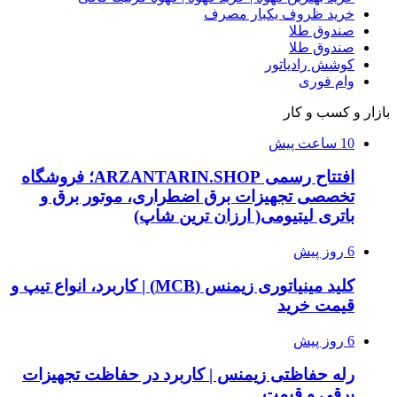
خرید ظروف یکبار مصرف
صندوق طلا
صندوق طلا
کوشش رادیاتور
وام فوری
بازار و کسب و کار
10 ساعت پیش
افتتاح رسمی ARZANTARIN.SHOP؛ فروشگاه
تخصصی تجهیزات برق اضطراری، موتور برق و
باتری لیتیومی( ارزان ترین شاپ)
6 روز پیش
کلید مینیاتوری زیمنس (MCB) | کاربرد، انواع تیپ و
قیمت خرید
6 روز پیش
رله حفاظتی زیمنس | کاربرد در حفاظت تجهیزات
برقی و قیمت