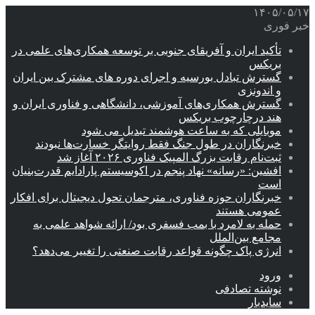
۱۴۰۵/۰۵/۱۷
خبر فوری
تأکید ایران و آفریقای جنوبی بر توسعه همکاری‌های علمی در
بریکس
گسترش تبادل بورسیه و اجرای دوره های مشترک بین ایران
و اندونزی
گسترش همکاری‌های آموزشی، دانشگاهی و فناوری ایران و
هند درچارچوب بریکس
موبایلی که به ساعت هوشمند تبدیل می شود
خبرنگاران در طول جنگ فقط روایتگر خسارت‌ها نبودند
ثبت‌نام رقابت بزرگ المپیک فناوری ۲۰۲۶ آغاز شد
افشین: «رسانه» نهاد پنجم در اکوسیستم پارادایم قدرت‌بنیان
است
خبرنگاران حوزه فناوری، مترجمان تحول دیجیتال برای افکار
عمومی هستند
حمله به لامرد با بمب فسفری بود/ ارائه شواهد علمی به
مجامع بین‌الملل
انرژی پاک چگونه قواعد رقابت صنعتی را تغییر می‌دهد؟
ورود
نوشته تصادفی
سایدبار