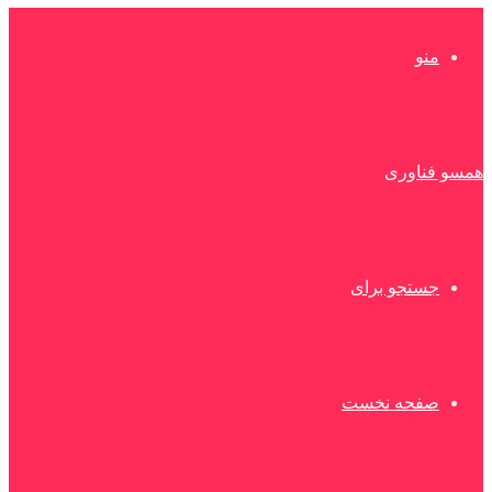
منو
همسو فناوری
جستجو برای
صفحه نخست