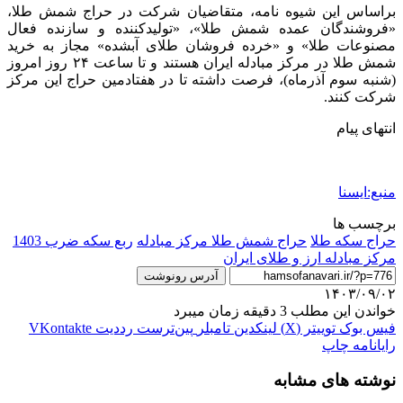
براساس این شیوه نامه، متقاضیان شرکت در حراج شمش طلا،
«فروشندگان عمده شمش طلا»، «تولیدکننده و سازنده فعال
مصنوعات طلا» و «خرده فروشان طلای آبشده» مجاز به خرید
شمش طلا در مرکز مبادله ایران هستند و تا ساعت ۲۴ روز امروز
(شنبه سوم آذرماه)، فرصت داشته تا در هفتادمین حراج این مرکز
شرکت کنند.
انتهای پیام
منبع:ایسنا
برچسب ها
حراج سکه طلا
حراج شمش طلا مرکز مبادله
ربع سکه ضرب 1403
مرکز مبادله ارز و طلای ایران
آدرس رونوشت
۱۴۰۳/۰۹/۰۲
خواندن این مطلب 3 دقیقه زمان میبرد
فیس بوک
توییتر (X)
لینکدین
‫تامبلر
‫پین‌ترست
‫رددیت
‫VKontakte
رایانامه
چاپ
نوشته های مشابه