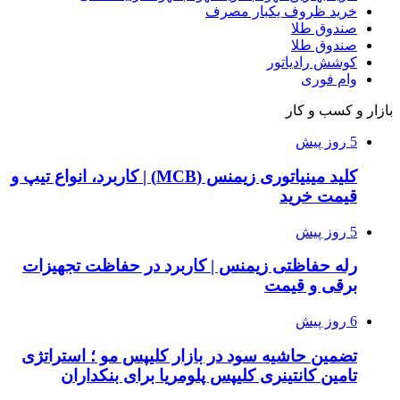
خرید ظروف یکبار مصرف
صندوق طلا
صندوق طلا
کوشش رادیاتور
وام فوری
بازار و کسب و کار
5 روز پیش
کلید مینیاتوری زیمنس (MCB) | کاربرد، انواع تیپ و
قیمت خرید
5 روز پیش
رله حفاظتی زیمنس | کاربرد در حفاظت تجهیزات
برقی و قیمت
6 روز پیش
تضمین حاشیه سود در بازار کلیپس مو ؛ استراتژی
تامین کانتینری کلیپس پلومریا برای بنکداران