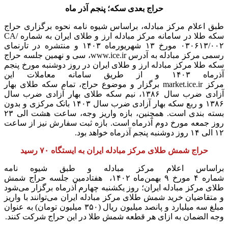
حراج بعدی سکه؛ پنجم آذر ماه
طبق اعلام مرکز مبادله، براساس شیوه ‌نامه نحوه برگزاری حراج
سکه طلا در سامانه مرکز مبادله ارز و طلای ایران به شماره CA/
۰۳۰۶۱۳/۰۰۲ مورخ ۱۳ شهریورماه ۱۴۰۳ و منتشره در تارنمای
رسمی مرکز مبادله به آدرس www.ice.ir، سی و نهمین جلسه حراج
سکه طلا مرکز مبادله ارز و طلای ایران در روز دوشنبه مورخ پنجم
آذرماه ۱۴۰۳ و از طریق سامانه معاملات این
مرکز market.ice.ir برگزار و موضوع حراج، تمام سکه طلای بهار
آزادی ضرب سال ۱۳۸۶، نیم سکه طلای بهار آزادی ضرب سال
۱۳۸۶ و ربع سکه بهار آزادی ضرب سال ۱۴۰۳ بانک مرکزی و بدون
بسته بندی است. همچنین، بازه واریز وجه، ساعت هشت الی ۲۳
روز جمعه مورخ دوم آذرماه است. بازه ثبت سفارش نیز از ساعت
۱۲ الی ۱۴ روز دوشنبه پنجم آذرماه خواهد بود.
حراج شمش طلای مرکز مبادله ایران به ایستگاه ۷۰ رسید
براساس اعلام مرکز مبادله و طبق شیوه نامه
شماره ۴ مورخ ۹ بهمن‌ماه ۱۴۰۲، هفتادمین جلسه حراج شمش
طلای مرکز مبادله ایران؛ روز یکشنبه چهارم آذرماه برگزار می‌شود
و متقاضیان خرید شمش طلای مرکز مبادله ایران می‌توانند با واریز
مبلغ سه میلیارد و پانصد میلیون ریال (۳۵۰ میلیون تومان) به عنوان
وجه الضمان به ازای هر قطعه شمش طلا در این حراج شرکت کنند.