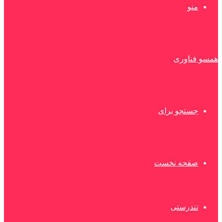
منو
همسو فناوری
جستجو برای
صفحه نخست
تندرستی