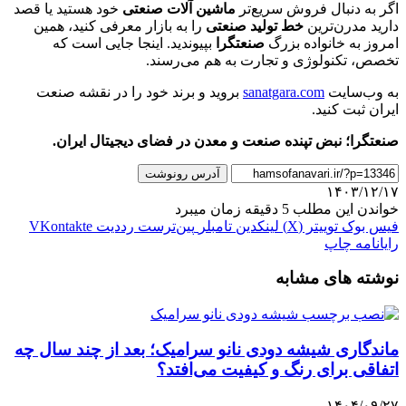
اگر به دنبال فروش سریع‌تر
ماشین آلات صنعتی
خود هستید یا قصد
دارید مدرن‌ترین
خط تولید صنعتی
را به بازار معرفی کنید، همین
امروز به خانواده بزرگ
صنعتگرا
بپیوندید. اینجا جایی است که
تخصص، تکنولوژی و تجارت به هم می‌رسند.
به وب‌سایت
sanatgara.com
بروید و برند خود را در نقشه صنعت
ایران ثبت کنید.
صنعتگرا؛ نبض تپنده صنعت و معدن در فضای دیجیتال ایران.
آدرس رونوشت
۱۴۰۳/۱۲/۱۷
خواندن این مطلب 5 دقیقه زمان میبرد
فیس بوک
توییتر (X)
لینکدین
‫تامبلر
‫پین‌ترست
‫رددیت
‫VKontakte
رایانامه
چاپ
نوشته های مشابه
ماندگاری شیشه دودی نانو سرامیک؛ بعد از چند سال چه
اتفاقی برای رنگ و کیفیت می‌افتد؟
۱۴۰۴/۰۹/۲۷