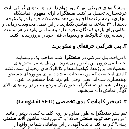
نمایشگاه‌های فیزیکی تنها ۴ روز دوام دارند و هزینه‌های گزافی بابت
غرفه‌سازی تحمیل می‌کنند.
صنعتگرا
با ارائه مفهوم «نمایشگاه
مجازی»، به شرکت‌ها اجازه می‌دهد محصولات خود را در یک غرفه
دیجیتال ۲۴ ساعته به نمایش بگذارند. در این فضا، محدودیت زمانی و
مکانی برای بازدیدکنندگان وجود ندارد و شما می‌توانید در هر ساعت
از شبانه‌روز، کاتالوگ‌ها و ویدیوهای فنی خود را بروزرسانی کنید.
۳. پنل شرکتی حرفه‌ای و سئو برند
با دریافت پنل شرکتی در
صنعتگرا
، شما صاحب یک وب‌سایت
اختصاصی درون این پلتفرم می‌شوید. این پنل شامل بخش‌های
محصولات، پروژه‌ها، گواهینامه‌ها و کاتالوگ‌های دیجیتال است. نکته
کلیدی اینجاست که این صفحات به شدت برای موتورهای جستجو
بهینه‌سازی شده‌اند؛ یعنی وقتی نام برند شما جستجو می‌شود،
پروفایل شما در
صنعتگرا
به عنوان یک مرجع معتبر در رتبه‌های بالای
گوگل نمایش داده می‌شود.
۴. تسخیر کلمات کلیدی تخصصی (Long-tail SEO)
تیم سئو
صنعتگرا
به طور مداوم بر روی کلمات کلیدی دشوار مانند
“فروش
خط تولید صنعتی
فولاد” یا “تامین‌کننده
ماشین آلات صنعتی
چینی” کار می‌کند. با ثبت آگهی در این سامانه، شما در واقع از