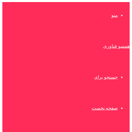
منو
همسو فناوری
جستجو برای
صفحه نخست