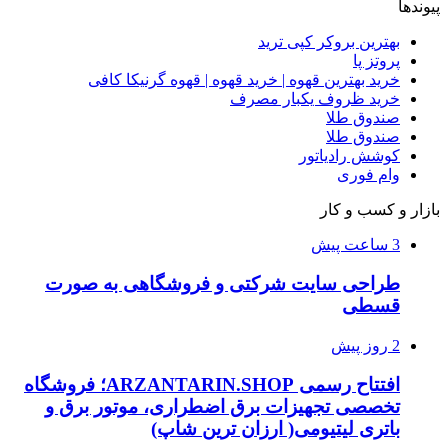
پیوندها
بهترین بروکر کپی ترید
پروتز پا
خرید بهترین قهوه | خرید قهوه | قهوه گرنیکا کافی
خرید ظروف یکبار مصرف
صندوق طلا
صندوق طلا
کوشش رادیاتور
وام فوری
بازار و کسب و کار
3 ساعت پیش
طراحی سایت شرکتی و فروشگاهی به صورت
قسطی
2 روز پیش
افتتاح رسمی ARZANTARIN.SHOP؛ فروشگاه
تخصصی تجهیزات برق اضطراری، موتور برق و
باتری لیتیومی( ارزان ترین شاپ)