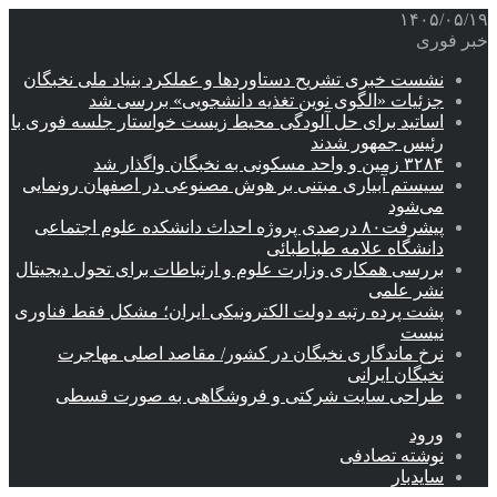
۱۴۰۵/۰۵/۱۹
خبر فوری
نشست خبری تشریح دستاوردها و عملکرد بنیاد ملی نخبگان
جزئیات «الگوی نوین تغذیه دانشجویی» بررسی شد
اساتید برای حل آلودگی محیط زیست خواستار جلسه فوری با
رئیس جمهور شدند
۳۲۸۴ زمین و واحد مسکونی به نخبگان واگذار شد
سیستم آبیاری مبتنی بر هوش مصنوعی در اصفهان رونمایی
می‌شود
پیشرفت۸۰ درصدی پروژه احداث دانشکده علوم اجتماعی
دانشگاه علامه طباطبائی
بررسی همکاری وزارت علوم و ارتباطات برای تحول دیجیتال
نشر علمی
پشت پرده رتبه دولت الکترونیکی ایران؛ مشکل فقط فناوری
نیست
نرخ ماندگاری نخبگان در کشور/ مقاصد اصلی مهاجرت
نخبگان ایرانی
طراحی سایت شرکتی و فروشگاهی به صورت قسطی
ورود
نوشته تصادفی
سایدبار