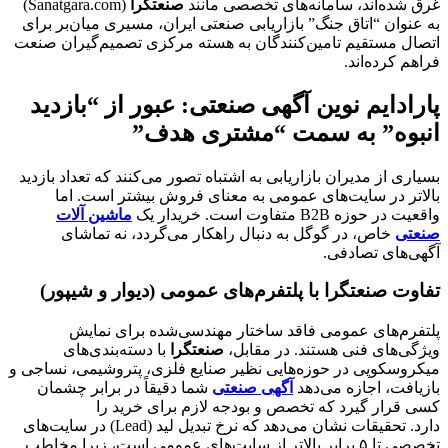
غرق شده‌اند، سامانه‌های تخصصی مانند
صنعتگرا
(Sanatgara.com)
به عنوان “اتاق جنگ” بازاریابی صنعتی ایران، مسیری میان‌بر برای
اتصال مستقیم تامین‌کنندگان به هسته مرکزی تصمیم‌گیران صنعت
فراهم کرده‌اند.
پارادایم نوین آگهی صنعتی: عبور از “بازدید
انبوه” به سمت “مشتری هدف”
بسیاری از مدیران بازاریابی به اشتباه تصور می‌کنند که تعداد بازدید
بالاتر در سایت‌های عمومی به معنای فروش بیشتر است. اما
واقعیت در حوزه B2B متفاوت است. خریدار یک
ماشین آلات
صنعتی
خاص، در گوگل به دنبال راهکار می‌گردد، نه تماشای
آگهی‌های تصادفی.
تفاوت صنعتگرا با پلتفرم‌های عمومی (دیوار و شیپور)
پلتفرم‌های عمومی فاقد ساختار مهندسی‌شده برای نمایش
ویژگی‌های فنی هستند. در مقابل،
صنعتگرا
با دسته‌بندی‌های
میکروسکوپی در حوزه‌هایی نظیر صنایع فلزی، پتروشیمی، نساجی و
بازیافت، اجازه می‌دهد
آگهی صنعتی
شما دقیقاً در برابر چشمان
کسی قرار گیرد که تخصص و بودجه لازم برای خرید را
دارد. تحقیقات نشان می‌دهد که نرخ تبدیل لید (Lead) در سایت‌های
تخصصی تا ۵ برابر بالاتر از سایت‌های عمومی است، زیرا مخاطب