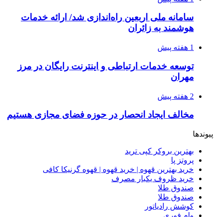
سامانه ملی اربعین راه‌اندازی شد/ ارائه خدمات
هوشمند به زائران
1 هفته پیش
توسعه خدمات ارتباطی و اینترنت رایگان در مرز
مهران
2 هفته پیش
مخالف ایجاد انحصار در حوزه فضای مجازی هستیم
پیوندها
بهترین بروکر کپی ترید
پروتز پا
خرید بهترین قهوه | خرید قهوه | قهوه گرنیکا کافی
خرید ظروف یکبار مصرف
صندوق طلا
صندوق طلا
کوشش رادیاتور
وام فوری