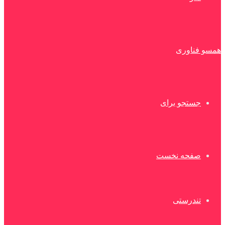
همسو فناوری
جستجو برای
صفحه نخست
تندرستی