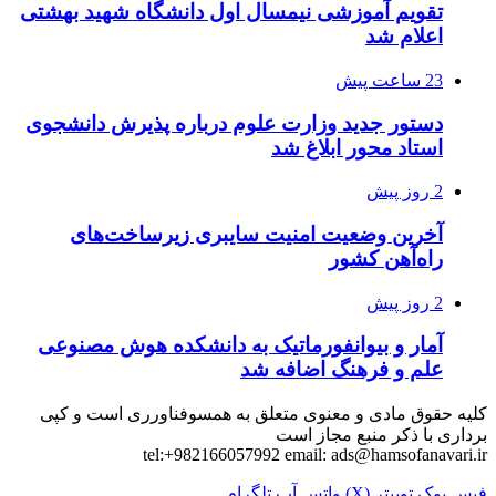
تقویم آموزشی نیمسال اول دانشگاه شهید بهشتی
اعلام شد
23 ساعت پیش
دستور جدید وزارت علوم درباره پذیرش دانشجوی
استاد محور ابلاغ شد
2 روز پیش
آخرین وضعیت امنیت سایبری زیرساخت‌های
راه‌آهن کشور
2 روز پیش
آمار و بیوانفورماتیک به دانشکده هوش مصنوعی
علم و فرهنگ اضافه شد
کلیه حقوق مادی و معنوی متعلق به همسوفناورری است و کپی
برداری با ذکر منبع مجاز است
tel:+982166057992 email:
ads@hamsofanavari.ir
فیس بوک
توییتر (X)
واتس آپ
تلگرام