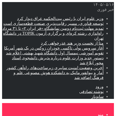
۱۴۰۵/۰۵/۱۶
خبر فوری
وزیر علوم ایران با رئیس بیت‌الحکمه عراق دیدار کرد
توسعه فناوری، مسیر رقابت‌پذیری صنعت قطعه‌سازی است
تمدید مهلت ثبت‌نام دومین نمایشگاه «فر ایران ۲» تا ۳۱ مرداد
راه‌اندازی رشته کره‌ای و برگزاری آزمون TOPIK در دانشگاه
تهران
متا از نخست وزیر هند عذرخواهی کرد
آغاز سرویس پولی تاکسی خودران زوکس در یک شهر آمریکا
تقویم آموزشی نیمسال اول دانشگاه شهید بهشتی اعلام شد
دستور جدید وزارت علوم درباره پذیرش دانشجوی استاد
محور ابلاغ شد
آخرین وضعیت امنیت سایبری زیرساخت‌های راه‌آهن کشور
آمار و بیوانفورماتیک به دانشکده هوش مصنوعی علم و
فرهنگ اضافه شد
ورود
نوشته تصادفی
سایدبار
منو