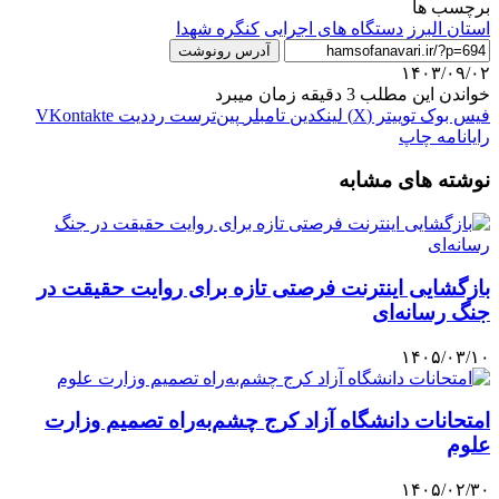
برچسب ها
استان البرز
دستگاه های اجرایی
کنگره شهدا
آدرس رونوشت
۱۴۰۳/۰۹/۰۲
خواندن این مطلب 3 دقیقه زمان میبرد
فیس بوک
توییتر (X)
لینکدین
‫تامبلر
‫پین‌ترست
‫رددیت
‫VKontakte
رایانامه
چاپ
نوشته های مشابه
بازگشایی اینترنت فرصتی تازه برای روایت حقیقت در
جنگ رسانه‌ای
۱۴۰۵/۰۳/۱۰
امتحانات دانشگاه آزاد کرج چشم‌به‌راه تصمیم وزارت
علوم
۱۴۰۵/۰۲/۳۰