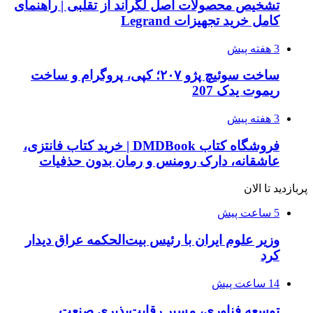
تشخیص محصولات اصل لگراند از تقلبی | راهنمای
کامل خرید تجهیزات Legrand
3 هفته پیش
ساخت سوئیچ پژو ۲۰۷؛ کپی، پروگرام و ساخت
ریموت یدک 207
3 هفته پیش
فروشگاه کتاب DMDBook | خرید کتاب فانتزی،
عاشقانه، دارک رومنس و رمان بدون حذفیات
پربازدید تا الان
5 ساعت پیش
وزیر علوم ایران با رئیس بیت‌الحکمه عراق دیدار
کرد
14 ساعت پیش
توسعه فناوری، مسیر رقابت‌پذیری صنعت