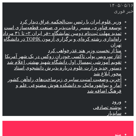
۱۴۰۵/۰۵/۱۶
خبر فوری
وزیر علوم ایران با رئیس بیت‌الحکمه عراق دیدار کرد
توسعه فناوری، مسیر رقابت‌پذیری صنعت قطعه‌سازی است
تمدید مهلت ثبت‌نام دومین نمایشگاه «فر ایران ۲» تا ۳۱ مرداد
راه‌اندازی رشته کره‌ای و برگزاری آزمون TOPIK در دانشگاه
تهران
متا از نخست وزیر هند عذرخواهی کرد
آغاز سرویس پولی تاکسی خودران زوکس در یک شهر آمریکا
تقویم آموزشی نیمسال اول دانشگاه شهید بهشتی اعلام شد
دستور جدید وزارت علوم درباره پذیرش دانشجوی استاد
محور ابلاغ شد
آخرین وضعیت امنیت سایبری زیرساخت‌های راه‌آهن کشور
آمار و بیوانفورماتیک به دانشکده هوش مصنوعی علم و
فرهنگ اضافه شد
ورود
نوشته تصادفی
سایدبار
منو