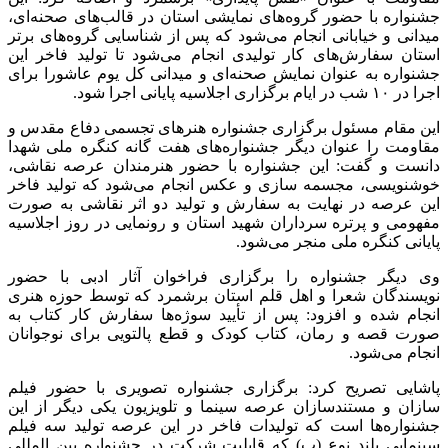
جشنواره با حضور گروه‌های نمایشی استان در قالب‌های صحنه‌ای،
میدانی و خیابانی انجام می‌شود که پس از شناسایی گروه‌های برتر
استان سفارش‌های کار تولیدی انجام می‌شود تا تولید فاخر این
جشنواره به عنوان نمایش صحنه‌ای و میدانی کل یوم عاشورا برای
اجرا در ۱۰ شب در ایام برگزاری اجلاسیه پایانی اجرا شود.
این مقام مسئول برگزاری جشنواره هنرهای تجسمی دفاع مقدس و
مقاومت را عنوان دیگر جشنواره‌های هفت گانه کنگره ملی شهدا
دانست و گفت: این جشنواره با حضور هنرمندان عرصه نقاشی،
خوشنویسی، مجسمه سازی و عکس انجام می‌شود که تولید فاخر
این عرصه در نهایت به سفارش و تولید دو اثر نقاشی به صورت
مفهومی و پرتره سرداران شهید استان و رونمایی در روز اجلاسیه
پایانی کنگره ملی منجر می‌شود.
وی دیگر جشنواره را برگزاری فراخوان آثار ادبی با حضور
نویسندگان شعرا و اهل قلم استان برشمرد که توسط حوزه هنری
انجام شده و افزود: پس از تأیید سوژه‌ها سفارش کار کتاب به
صورت قصه و رمان، کتاب کودک و قطع پالتویی برای نوجوانان
انجام می‌شود.
پاشایی تصریح کرد: برگزاری جشنواره تصویری با حضور فیلم
سازان و مستندسازان عرصه سینما و تلویزیون یکی دیگر از این
جشنواره‌ها است که تولیدات فاخر در این عرصه تولید سه فیلم
سینمایی بلند نوع (ب) که قابلیت شرکت در جشنواره بین المللی