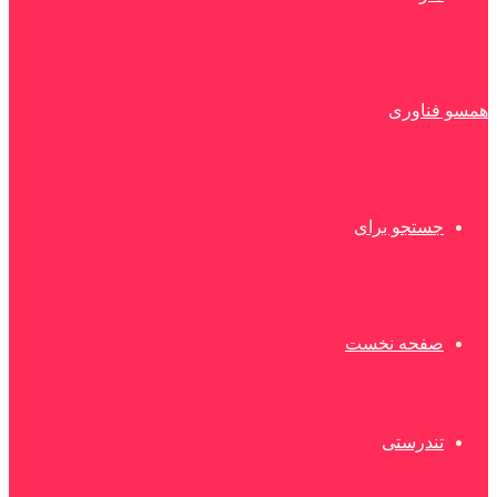
همسو فناوری
جستجو برای
صفحه نخست
تندرستی