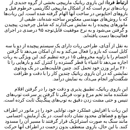
ارتباط فردا:
این بازوی رباتیک مارپیچی بخشی از گروه جدیدی از
ربات‌های نرم است که از اشکال مارپیچی لگاریتمی خرطوم فیل و
بازوهای اختاپوس در ساخت آنها الهام گرفته شده است. این ربات‌ها
که با روش‌های مهندسی معکوس ساخته شده‌اند، طیفی از
مانورهای پیچیده را به نمایش می‌گذارند که شامل چرخیدن، پیچیدن
و گرفتن می‌شود و به نرخ موفقیت قابل‌توجه ۹۵ درصدی در اجرای
فعالیت‌ها دست یافته‌اند.
به نقل از آی‌ای، طراحی ربات دارای یک سیستم پیچیده از دو یا سه
کابل است که بازو را فعال می‌کند و به آن امکان می‌دهد تا گرفتن
اجسام را با زاویه مخروطی ۱۵ درجه تنظیم کند. این ویژگی به ربات
اجازه می‌دهد تا اشیاء با قطر گسترده را کنترل کند و بارهایی را تا
۲۶۰ برابر وزن خود تحمل کند. چنین قابلیت‌هایی در یک ویدئوی
نمایشی که در آن بازوی رباتیک چندین کار را با دقت و ظرافت
شگفت‌آور انجام می‌داد، به نمایش درآمد.
این بازوی رباتیک، تطبیق پذیری و دقت خود را در گرفتن اقلام
شکننده مانند تخم مرغ و توت فرنگی تا گرفتن پر سرعت توپ‌های
تنیس و حتی مشت زدن دقیق به توپ‌های پینگ‌پنگ ثابت کرده است.
این ربات با افزایش عملکرد خود، توانایی خود را در مانور در اطراف
موانع و فضاهای محدود نشان داده است. در یک آزمایش، اجسامی
مانند سنگ به صورت استراتژیک قرار گرفتند تا مسیر آن را مسدود
کنند. با این حال، بازوی منعطف بدون زحمت در اطراف آنها حرکت