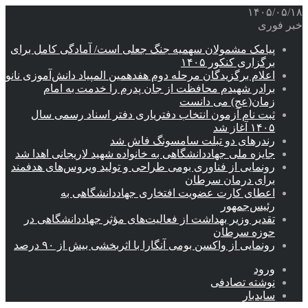
۱۴۰۵/۰۵/۱۸
خبر فوری
پیامک مشمولان سهمیه جنگ جعلی است/ آمادگی کامل برای
برگزاری کنکور ۱۴۰۵
اعلام برگزیدگان مرحله دوم هفدهمین المپیاد دانش‌آموزی نانو
برادر شهیدم محافظت از جان پدرم را خدمت به امام
زمان(عج) می دانست
ثبت نام آزمون انتخاب دفتریاری دفتر اسناد رسمی سال
۱۴۰۵ آغاز شد
رندرهای دو تبلت سامسونگ فاش شد
جایزه ملی جهاددانشگاهی به خانواده شهید لاریجانی اهدا شد
رونمایی از فناوری بومی طراحی و تولید ویروس‌های هدفمند
برای درمان سرطان
اعطای کارت عضویت افتخاری جهاددانشگاهی به
رئیس‌جمهور
تقدیر وزیر بهداشت از فعالیت‌های مؤثر جهاددانشگاهی در
حوزه سرطان
رونمایی از واکسن بومی آنگارا با اثربخشی بیش از ۹۰ درصد
ورود
نوشته تصادفی
سایدبار