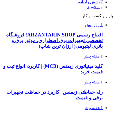
کوشش رادیاتور
وام فوری
بازار و کسب و کار
1 روز پیش
افتتاح رسمی ARZANTARIN.SHOP؛ فروشگاه
تخصصی تجهیزات برق اضطراری، موتور برق و
باتری لیتیومی( ارزان ترین شاپ)
1 هفته پیش
کلید مینیاتوری زیمنس (MCB) | کاربرد، انواع تیپ و
قیمت خرید
1 هفته پیش
رله حفاظتی زیمنس | کاربرد در حفاظت تجهیزات
برقی و قیمت
1 هفته پیش