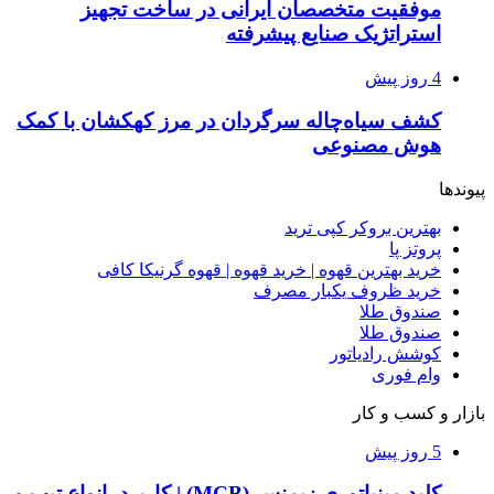
موفقیت متخصصان ایرانی در ساخت تجهیز
استراتژیک صنایع پیشرفته
4 روز پیش
کشف سیاه‌چاله سرگردان در مرز کهکشان با کمک
هوش مصنوعی
پیوندها
بهترین بروکر کپی ترید
پروتز پا
خرید بهترین قهوه | خرید قهوه | قهوه گرنیکا کافی
خرید ظروف یکبار مصرف
صندوق طلا
صندوق طلا
کوشش رادیاتور
وام فوری
بازار و کسب و کار
5 روز پیش
کلید مینیاتوری زیمنس (MCB) | کاربرد، انواع تیپ و