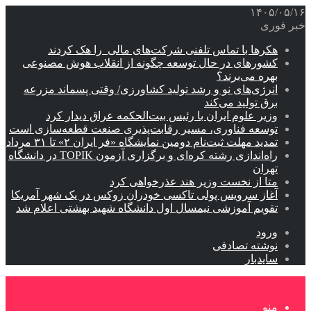
۱۴۰۵/۰۵/۱۶
خبر فوری
هکرها با تماس تلفنی شرکت‌های مالی را هک کردند
کشورهای در حال توسعه چگونه از انقلاب هوش مصنوعی
بهره می‌برند؟
انرژی‌های نو و رشد تولید کشاورزی/ وقتی پسماند مزرعه‌
برق تولید می‌کند
وزیر علوم ایران با رئیس بیت‌الحکمه عراق دیدار کرد
توسعه فناوری، مسیر رقابت‌پذیری صنعت قطعه‌سازی است
تمدید مهلت ثبت‌نام دومین نمایشگاه «فر ایران ۲» تا ۳۱ مرداد
راه‌اندازی رشته کره‌ای و برگزاری آزمون TOPIK در دانشگاه
تهران
متا از نخست وزیر هند عذرخواهی کرد
آغاز سرویس پولی تاکسی خودران زوکس در یک شهر آمریکا
تقویم آموزشی نیمسال اول دانشگاه شهید بهشتی اعلام شد
ورود
نوشته تصادفی
سایدبار
منو