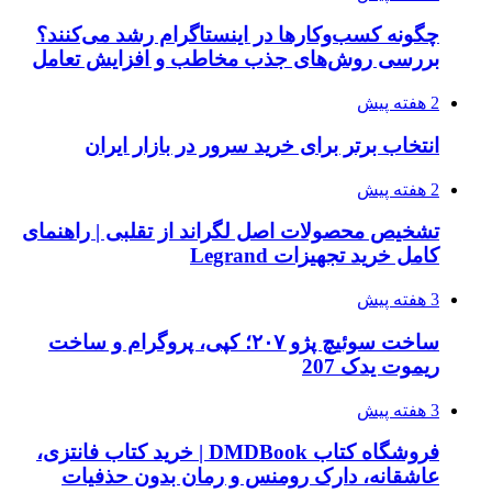
چگونه کسب‌وکارها در اینستاگرام رشد می‌کنند؟
بررسی روش‌های جذب مخاطب و افزایش تعامل
2 هفته پیش
انتخاب برتر برای خرید سرور در بازار ایران
2 هفته پیش
تشخیص محصولات اصل لگراند از تقلبی | راهنمای
کامل خرید تجهیزات Legrand
3 هفته پیش
ساخت سوئیچ پژو ۲۰۷؛ کپی، پروگرام و ساخت
ریموت یدک 207
3 هفته پیش
فروشگاه کتاب DMDBook | خرید کتاب فانتزی،
عاشقانه، دارک رومنس و رمان بدون حذفیات