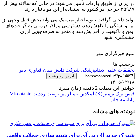
در ایران از طریق واردات تأمین می‌شود؛ در حالی که سالانه بیش از
۲۵۹۸۷ جراحی در کشور به استفاده از این مواد نیاز دارند.
تولید داخلی گرافت نانوساختار نمیمتیک می‌تواند بخش قابل‌توجهی از
این وابستگی را کاهش دهد، دسترسی مراکز درمانی به گرافت‌های
ایمن و باکیفیت را افزایش دهد و منجر به صرفه‌جویی ارزی
چشمگیری شود.
منبع خبرگزاری مهر
برچسب ها
تحقیقات علمی
دندانپزشکی
شرکت دانش بنیان
فناوری نانو
آدرس رونوشت
۱۴۰۵/۰۲/۱۸
خواندن این مطلب 2 دقیقه زمان میبرد
فیس بوک
توییتر (X)
لینکدین
‫تامبلر
‫پین‌ترست
‫رددیت
‫VKontakte
رایانامه
چاپ
نوشته های مشابه
شهرک جدید اف بی آی برای شبیه سازی حملات واقعی