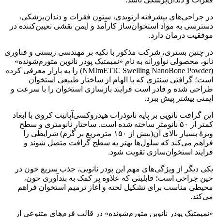
در جراحی‌های پیشرفته ارتوپدی، ستون فقرات و دندان‌پزشکی،
دسترسی به مواد استخوان‌ساز کارآمد و ایمن نقشی تعیین‌کننده در
موفقیت درمان دارد.
در چنین بستری، شرکت مذکور با تکیه بر مهندسی زیستی و فناوری
نانو، محصولی نوآورانه به نام «نمیمتیک پودر نانوبن متورم‌شونده»
(NMImETIC Swelling NanoBone Powder) را به بازار معرفی کرده
است؛ گرافتی سنتزی که با الهام از ساختار طبیعی استخوان
طراحی شده و قادر است فرایند بازسازی استخوان را با سرعت و
ایمنی بیشتر پیش ببرد.
این گرافت نانویی بر پایه نانوذرات هیدروکسی‌آپاتیت کروی با ابعاد
کمتر از ۵۰ نانومتر ساخته شده است. ساختار نانومتری و سطح
ویژۀ بسیار بالای آن(بیش از ۱۵۰ مترمربع بر گرم) شرایطی را
فراهم می‌کند که سلول‌ها بهتر به سطح گرافت متصل شوند و
فرایند استخوان‌سازی تقویت شود.
یکی دیگر از ویژگی‌های مهم این پودر نانویی، جذب سریع خون در
حین جراحی است؛ قابلیتی که علاوه بر کمک به بندآوری خون،
محیطی مناسب برای تشکیل لخته و آغاز ترمیم استخوان فراهم
می‌کند.
«نمیمتیک پودر نانوبن متورم‌شونده» در قالب فرم‌های متنوعی از