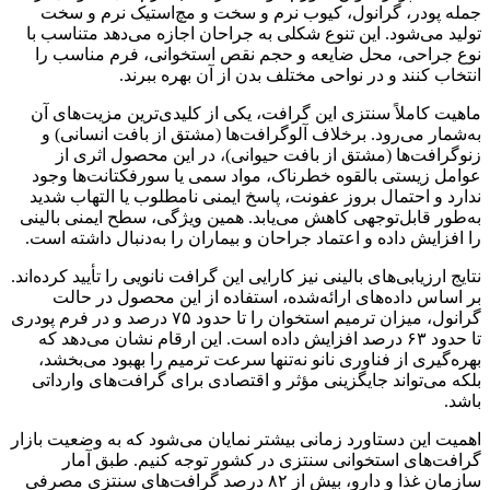
جمله پودر، گرانول، کیوب نرم و سخت و مچ‌استیک نرم و سخت
تولید می‌شود. این تنوع شکلی به جراحان اجازه می‌دهد متناسب با
نوع جراحی، محل ضایعه و حجم نقص استخوانی، فرم مناسب را
انتخاب کنند و در نواحی مختلف بدن از آن بهره ببرند.
ماهیت کاملاً سنتزی این گرافت، یکی از کلیدی‌ترین مزیت‌های آن
به‌شمار می‌رود. برخلاف آلوگرافت‌ها (مشتق از بافت انسانی) و
زنوگرافت‌ها (مشتق از بافت حیوانی)، در این محصول اثری از
عوامل زیستی بالقوه خطرناک، مواد سمی یا سورفکتانت‌ها وجود
ندارد و احتمال بروز عفونت، پاسخ ایمنی نامطلوب یا التهاب شدید
به‌طور قابل‌توجهی کاهش می‌یابد. همین ویژگی، سطح ایمنی بالینی
را افزایش داده و اعتماد جراحان و بیماران را به‌دنبال داشته است.
نتایج ارزیابی‌های بالینی نیز کارایی این گرافت نانویی را تأیید کرده‌اند.
بر اساس داده‌های ارائه‌شده، استفاده از این محصول در حالت
گرانول، میزان ترمیم استخوان را تا حدود ۷۵ درصد و در فرم پودری
تا حدود ۶۳ درصد افزایش داده است. این ارقام نشان می‌دهد که
بهره‌گیری از فناوری نانو نه‌تنها سرعت ترمیم را بهبود می‌بخشد،
بلکه می‌تواند جایگزینی مؤثر و اقتصادی برای گرافت‌های وارداتی
باشد.
اهمیت این دستاورد زمانی بیشتر نمایان می‌شود که به وضعیت بازار
گرافت‌های استخوانی سنتزی در کشور توجه کنیم. طبق آمار
سازمان غذا و دارو، بیش از ۸۲ درصد گرافت‌های سنتزی مصرفی