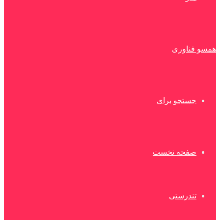
همسو فناوری
جستجو برای
صفحه نخست
تندرستی