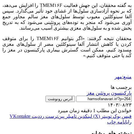
به گفته محققان، این جهش فعالیت TMEM۱۶F را افزایش می‌دهد،
که بر نحوه آزادسازی سلول‌ها از
غشای
خود تأثیر می‌گذارد. سپس
آلفا
سینوکلئین
معیوب توسط سلول‌های مغز سالم مجاور جمع
آوری
می‌شود که منجر به توده‌های پروتئینی می‌شود که به تدریج
پخش شده و به سلول‌های مغزی بیشتری آسیب می‌رسانند.
محققان نتیجه گرفتند: «اگر بتوانیم TMEM۱۶F را برای متوقف
کردن یا کاهش انتشار آلفا
سینوکلئین
مضر از سلول‌های مغزی
مسدود کنیم، ممکن است گسترش بیماری پارکینسون در مغز را
کُند یا حتی متوقف کنیم.»
منبع:مهر
برچسب ها
پارکینسون
پروتئین
مغز
آدرس رونوشت
۱۴۰۳/۰۸/۲۳
خواندن این مطلب 1 دقیقه زمان میبرد
فیس بوک
توییتر (X)
لینکدین
‫تامبلر
‫پین‌ترست
‫رددیت
‫VKontakte
رایانامه
چاپ
نوشته های مشابه