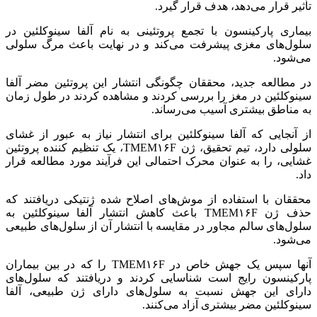
تأثیر قرار می‌دهد، هدف قرار گیرد.
بیماری پارکینسون با تجمع پروتئینی به نام آلفا
سینوکلئین
در
سلول‌های مغزی پیشرفت می‌کند و در نهایت باعث مرگ سلولی
می‌شود.
در مطالعه جدید، محققان چگونگی انتشار این پروتئین مضر آلفا
سینوکلئین
در مغز را بررسی کردند و مشاهده کردند در طول زمان
به مناطق بیشتری آسیب می‌رساند.
از آنجایی که آلفا
سینوکلئین
برای انتشار نیاز به عبور از
غشای
سلولی دارد، تیم تحقیق، ژن TMEM۱۶F، یک تنظیم کننده پروتئین
غشایی، را به عنوان محرک احتمالی این فرآیند مورد مطالعه قرار
داد.
محققان با استفاده از موش‌های اصلاح شده ژنتیکی دریافتند که
حذف ژن TMEM۱۶F باعث کاهش انتشار آلفا
سینوکلئین
به
سلول‌های سالم مجاور در مقایسه با انتشار آن از سلول‌های طبیعی
می‌شود.
آنها سپس یک جهش خاص در TMEM۱۶F را که در بین بیماران
پارکینسون رایج است شناسایی کردند و دریافتند که سلول‌های
دارای این جهش نسبت به سلول‌های دارای ژن طبیعی، آلفا
سینوکلئین
مضر بیشتری آزاد می‌کنند.