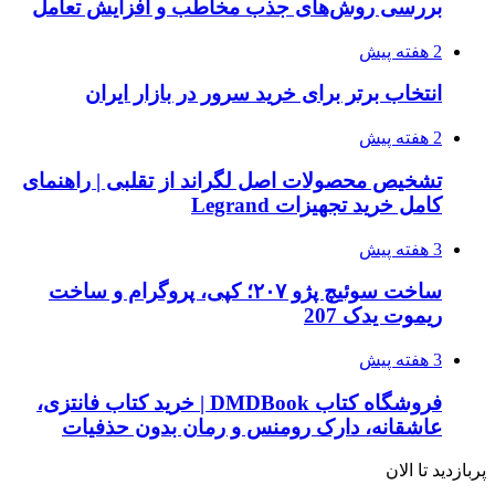
بررسی روش‌های جذب مخاطب و افزایش تعامل
2 هفته پیش
انتخاب برتر برای خرید سرور در بازار ایران
2 هفته پیش
تشخیص محصولات اصل لگراند از تقلبی | راهنمای
کامل خرید تجهیزات Legrand
3 هفته پیش
ساخت سوئیچ پژو ۲۰۷؛ کپی، پروگرام و ساخت
ریموت یدک 207
3 هفته پیش
فروشگاه کتاب DMDBook | خرید کتاب فانتزی،
عاشقانه، دارک رومنس و رمان بدون حذفیات
پربازدید تا الان