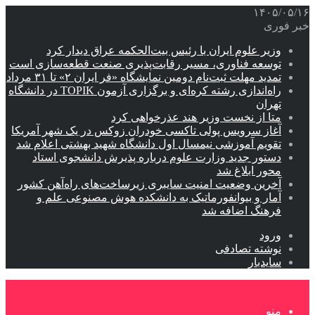
۱۴۰۵/۰۵/۱۶
خبر فوری
وزیر علوم ایران با رئیس بیت‌الحکمه عراق دیدار کرد
توسعه فناوری، مسیر رقابت‌پذیری صنعت قطعه‌سازی است
تمدید مهلت ثبت‌نام دومین نمایشگاه «فر ایران ۲» تا ۳۱ مرداد
راه‌اندازی رشته کره‌ای و برگزاری آزمون TOPIK در دانشگاه
تهران
متا از نخست وزیر هند عذرخواهی کرد
آغاز سرویس پولی تاکسی خودران زوکس در یک شهر آمریکا
تقویم آموزشی نیمسال اول دانشگاه شهید بهشتی اعلام شد
دستور جدید وزارت علوم درباره پذیرش دانشجوی استاد
محور ابلاغ شد
آخرین وضعیت امنیت سایبری زیرساخت‌های راه‌آهن کشور
آمار و بیوانفورماتیک به دانشکده هوش مصنوعی علم و
فرهنگ اضافه شد
ورود
نوشته تصادفی
سایدبار
منو