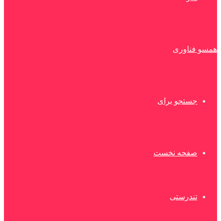
همسو فناوری
جستجو برای
صفحه نخست
تندرستی