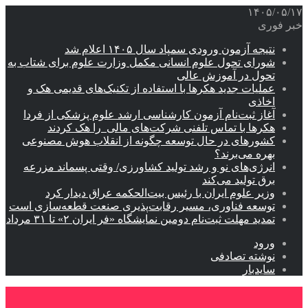
۱۴۰۵/۰۵/۱۷
خبر فوری
نتیجه آزمون ورودی سمپاد سال ۱۴۰۵ اعلام شد
شورای تحول علوم انسانی مکمل وزارت علوم برای شتاب به
تحول در آموزش عالی
عملیات جدید هکرها با استفاده از تکنیک‌های قدیمی هک و
اخاذی
آغاز ثبت‌نام‌ آزمون کارشناسی ارشد علوم پزشکی از فردا
هکرها با تماس تلفنی شرکت‌های مالی را هک کردند
کشورهای در حال توسعه چگونه از انقلاب هوش مصنوعی
بهره می‌برند؟
انرژی‌های نو و رشد تولید کشاورزی/ وقتی پسماند مزرعه‌
برق تولید می‌کند
وزیر علوم ایران با رئیس بیت‌الحکمه عراق دیدار کرد
توسعه فناوری، مسیر رقابت‌پذیری صنعت قطعه‌سازی است
تمدید مهلت ثبت‌نام دومین نمایشگاه «فر ایران ۲» تا ۳۱ مرداد
ورود
نوشته تصادفی
سایدبار