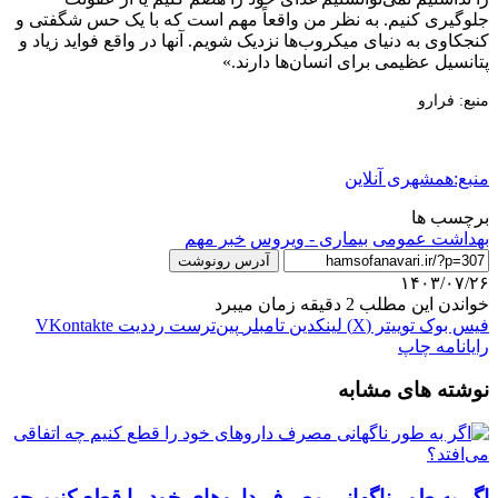
جلوگیری کنیم. به نظر من واقعاً مهم است که با یک حس شگفتی و
کنجکاوی به دنیای میکروب‌ها نزدیک شویم. آنها در واقع فواید زیاد و
پتانسیل عظیمی برای انسان‌ها دارند.»
منبع: فرارو
منبع:همشهری آنلاین
برچسب ها
بهداشت عمومی
بیماری - ویروس
خبر مهم
آدرس رونوشت
۱۴۰۳/۰۷/۲۶
خواندن این مطلب 2 دقیقه زمان میبرد
فیس بوک
توییتر (X)
لینکدین
‫تامبلر
‫پین‌ترست
‫رددیت
‫VKontakte
رایانامه
چاپ
نوشته های مشابه
اگر به طور ناگهانی مصرف داروهای خود را قطع کنیم چه