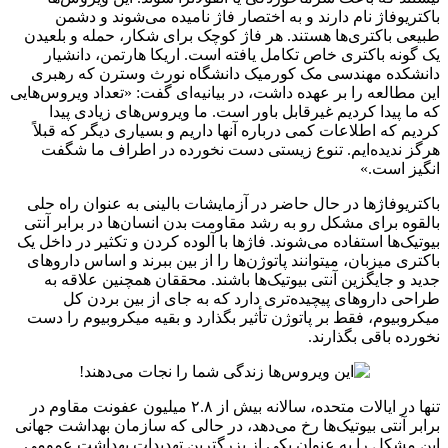
باکتریوفاژ نام دارند و به اختصار فاژ نامیده می‌شوند و دشمن
طبیعی باکتری‌ها هستند. هر فاژ کوچک برای شکار، حمله و بلعیدن
یک گونه باکتری خاص تکامل یافته است. اریکا هارتمن، دانشیار
دانشکده مهندسی مک کورمیک دانشگاه نورث وسترن که رهبری
این مطالعه را بر عهده داشت، در بیانیه‌ای گفت: «تعداد ویروس‌هایی
که ما پیدا کردیم غیرقابل باور است. ما ویروس‌های زیادی پیدا
کردیم که اطلاعات کمی درباره آنها داریم و بسیاری دیگر که قبلاً
هرگز ندیده‌ایم. تنوع زیستی دست نخورده در اطراف ما شگفت
انگیز است.»
باکتریوفاژها در حال حاضر در آزمایشات بالینی به عنوان راه حلی
بالقوه برای مشکل رو به رشد مقاومت بدن انسان‌ها در برابر آنتی
بیوتیک‌ها استفاده می‌شوند. فاژها با آلوده کردن و تکثیر در داخل یک
باکتری میزبان، میتوانند پاتوژن‌ها را از بین ببرند و اساس داروهای
جدید و جایگزین آنتی بیوتیک‌ها باشند. محققان همچنین علاقه به
طراحی داروهای پیچیده‌تری دارد که به جای از بین بردن کل
میکروبیوم، فقط بر پاتوژن تأثیر بگذارد و بقیه میکروبیوم را دست
نخورده باقی بگذارند.
تنها در ایالات متحده، سالانه بیش از ۲.۸ میلیون عفونت مقاوم در
برابر آنتی بیوتیک‌ها رخ می‌دهد، در حالی که سازمان بهداشت جهانی
این مشکل را به عنوان یکی از بزرگترین تهدیدات بهداشت عمومی