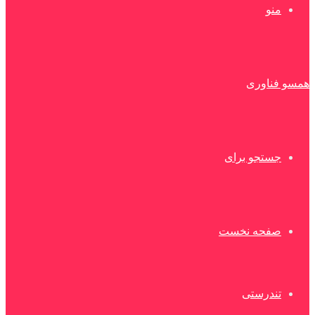
منو
همسو فناوری
جستجو برای
صفحه نخست
تندرستی