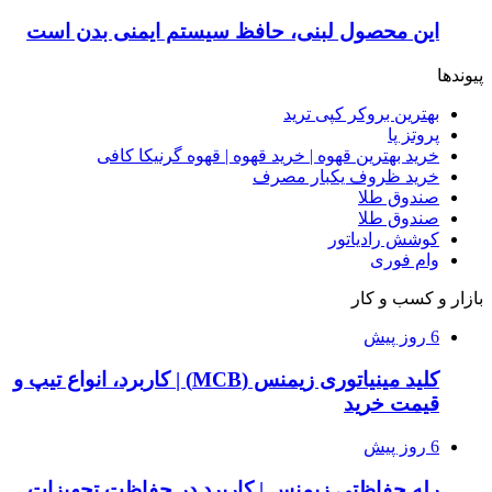
این محصول لبنی، حافظ سیستم ایمنی بدن است
پیوندها
بهترین بروکر کپی ترید
پروتز پا
خرید بهترین قهوه | خرید قهوه | قهوه گرنیکا کافی
خرید ظروف یکبار مصرف
صندوق طلا
صندوق طلا
کوشش رادیاتور
وام فوری
بازار و کسب و کار
6 روز پیش
کلید مینیاتوری زیمنس (MCB) | کاربرد، انواع تیپ و
قیمت خرید
6 روز پیش
رله حفاظتی زیمنس | کاربرد در حفاظت تجهیزات