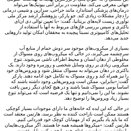
جهانی معرفی می‌کند. مقاومت در برابر آنتی بیوتیک‌ها می‌تواند
درمان‌های پزشکی استاندارد مانند جراحی، سزارین و شیمی درمانی
را دچار مشکلات زیادی کند. جو پارکر، پژوهشگر ارشد مرکز ملی
نوآوری زیست لایه‌های بریتانیا، گفت: «با تعیین توالی دی ان‌ای
باکتری و سپس بررسی فاژهای مربوط به آنها با استفاده از
تحلیل‌های کامپیوتری نسبتاً پیچیده به محققان امکان تولید داروهایی
جدید می‌دهد.
بسیاری از میکروب‌های موجود سر دوش حمام از منابع آب
سرچشمه می‌گیرند، در حالی که میکروب‌های روی مسواک از
مخلوطی از دهان انسان و محیط اطراف ناشی می‌شوند. تنوع
میکروبی زیادی بر روی وسایل شخصی و روزمره وجود دارند. یک
باکتری در دهان می‌تواند به مسواک منتقل شود و ویروس‌های خود
را نیز همراه کند و روی مسواک به تکامل خود ادامه دهند. پارکر
گفت: «بنابراین، ممکن است ویروس‌هایی وجود داشته باشند که
اساساً بومی مسواک شما باشند و در هیچ کجای دیگر زمین یافت
نشوند. ما این را نمی‌دانیم و تنها یک فرضیه است که می‌تواند تنوع
بسیار زیاد ویروس‌ها را توضیح دهد.
در حالی که این ایده که خانه‌های ما دارای موجودات بسیار کوچکی
هستند ممکن است ناراحت کننده به نظر برسد، هارتمن معتقد است
که ما باید یاد بگیریم که از مهمانان کوچک خود قدردانی کنیم.
هارتمن گفت: «میکروها همیشه همه جا هستند. اگر میکروب‌هایمان
را نداشتیم نمی‌توانستیم غذای خود را هضم کنیم یا از عفونت