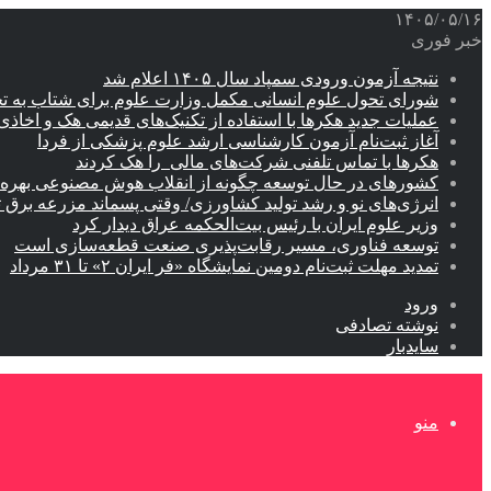
۱۴۰۵/۰۵/۱۶
خبر فوری
نتیجه آزمون ورودی سمپاد سال ۱۴۰۵ اعلام شد
شورای تحول علوم انسانی مکمل وزارت علوم برای شتاب به ت
عملیات جدید هکرها با استفاده از تکنیک‌های قدیمی هک و اخاذی
آغاز ثبت‌نام‌ آزمون کارشناسی ارشد علوم پزشکی از فردا
هکرها با تماس تلفنی شرکت‌های مالی را هک کردند
کشورهای در حال توسعه چگونه از انقلاب هوش مصنوعی بهره م
انرژی‌های نو و رشد تولید کشاورزی/ وقتی پسماند مزرعه‌ برق ت
وزیر علوم ایران با رئیس بیت‌الحکمه عراق دیدار کرد
توسعه فناوری، مسیر رقابت‌پذیری صنعت قطعه‌سازی است
تمدید مهلت ثبت‌نام دومین نمایشگاه «فر ایران ۲» تا ۳۱ مرداد
ورود
نوشته تصادفی
سایدبار
منو