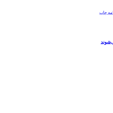
امه
چاپ
‌شوند