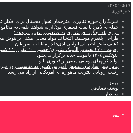
۱۴۰۵/۰۵/۱۷
خبر فوری
خبرنگاران حوزه فناوری، مترجمان تحول دیجیتال برای افکار 
حمله به لامرد با بمب فسفری بود/ ارائه شواهد علمی به مجامع ب
انرژی پاک چگونه قواعد رقابت صنعتی را تغییر می‌دهد؟
طراحی پلتفرم هوشمند اکتشاف مواد معدنی مبتنی بر هوش م
کشف نقش احتمالی اتوآنتی‌بادی‌ها در مقابله با سرطان
رقابت ۴۷۰۰ نخبه در المپیک فناوری/ حضور ۲۰۰ نفر از ۱۴ کشور دنیا
اینوتکس۱۴۰۵ با هویت جدید برگزار می‌شود
تولید کرم‌های پوستی مبتنی بر فناوری نانو
پیام رئیس سازمان سنجش آموزش کشور به مناسبت روز خبرن
رقیب اروپایی اینترنت ماهواره ای آمریکایی از راه می رسد
ورود
نوشته تصادفی
سایدبار
منو