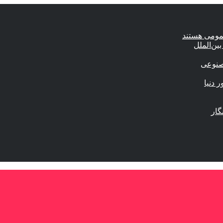
عمومی هستند
ین‌الملل
صنوعی
گار