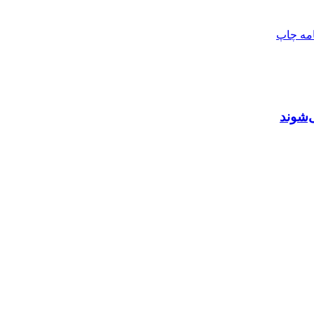
امه
چاپ
‌شوند